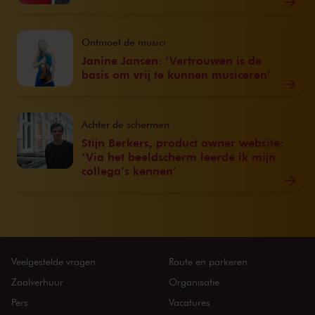
Ontmoet de musici
Janine Jansen: ‘Vertrouwen is de
basis om vrij te kunnen musiceren’
Achter de schermen
Stijn Berkers, product owner website:
‘Via het beeldscherm leerde ik mijn
collega’s kennen’
Veelgestelde vragen
Route en parkeren
Zaalverhuur
Organisatie
Pers
Vacatures