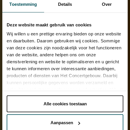
Toestemming
Details
Over
Aan de Jan Willem Brouwersstraat zijn twee ingangen. Werp een
blik omhoog naar de balkons en de bijzondere (soms heel aparte!)
Deze website maakt gebruik van cookies
decoratieve elementen aan deze kant van het gebouw. De tweede
Wij willen u een prettige ervaring bieden op onze website
ingang is de artiesteningang. Vlak daarachter bevindt zich de
portiersloge. Hier zit 24 uur per dag een portier die het gebouw
en daarbuiten. Daarom gebruiken wij cookies. Sommige
bewaakt.
Tip: lees het interview met portier Danny van Ekeren.
van deze cookies zijn noodzakelijk voor het functioneren
van de website, andere helpen ons om onze
dienstverlening en website te optimaliseren en u gericht
te kunnen informeren over interessante aanbiedingen,
producten of diensten van Het Concertgebouw. Daarbij
kunnen persoonlijke gegevens worden verzameld en
gebruikt voor het personaliseren van advertenties. U kunt
onder 'aanpassen' zelf welke cookies wij mogen
plaatsen.
Alle cookies toestaan
Lees onze cookieverklaring hier.
Lees onze
privacyverklaring hier.
Aanpassen