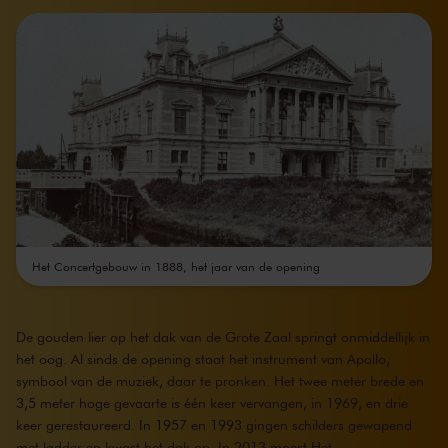
Het Concertgebouw in 1888, het jaar van de opening
De gouden lier op het dak van de Grote Zaal springt onmiddellijk in
het oog. Al sinds de opening staat het instrument van Apollo,
symbool van de muziek, daar te pronken. Het twee meter brede en
3,5 meter hoge gevaarte is één keer vervangen, in 1969, en drie
keer gerestaureerd. In 1957 en 1993 gingen schilders gewapend
met ladder en kwast het dak op. In 2013 moest Het