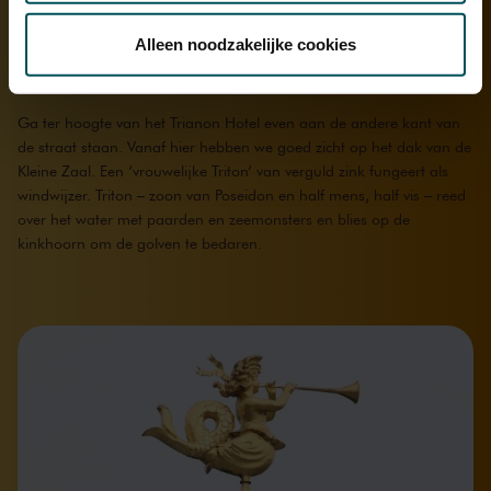
Via de
cookieverklaring
op onze website kunt u uw
toestemming op elk moment wijzigen of intrekken.
Alleen noodzakelijke cookies
Portier Danny van Ekeren © Bernd Köhnen
We werken samen met
32 derden
die uw gegevens
Ga ter hoogte van het Trianon Hotel even aan de andere kant van
kunnen ontvangen en verwerken.
de straat staan. Vanaf hier hebben we goed zicht op het dak van de
Kleine Zaal. Een ‘vrouwelijke Triton’ van verguld zink fungeert als
windwijzer. Triton – zoon van Poseidon en half mens, half vis – reed
over het water met paarden en zeemonsters en blies op de
kinkhoorn om de golven te bedaren.