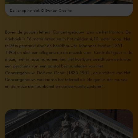
De lier op het dak © Everlast Creative
Boven de gouden letters ‘Concert-gebouw’ zien we het fronton. De
driehoek is 16 meter breed en in het midden 4,10 meter hoog. Het
reliëf is gemaakt door de beeldhouwer Johannes Franse (1851-
1895) en stelt een allegorie op de muziek voor. Centrale figuur is de
muze, met in haar hand een lier. Het kostbare beeldhouwwerk was
een geschenk van een aantal bestuursleden van Het
Concertgebouw. Dolf van Gendt (1835-1901), de architect van Het
Concertgebouw, verklaarde het tafereel als ‘de genius der muziek
en de muze der toonkunst en aanverwante zusteren’.