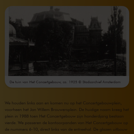
De tuin van Het Concertgebouw, ca. 1925 © Stadsarchief Amsterdam
We houden links aan en komen nu op het Concertgebouwplein,
voorheen het Jan Willem Brouwersplein. De huidige naam kreeg het
plein in 1988 toen Het Concertgebouw zijn honderdjarig bestaan
vierde. We passeren de kantoorpanden van Het Concertgebouw op
de nummers 6-10, direct links van de entreehal. De glazen uitbouw