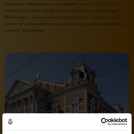
met scherp uitkomende mansardedaken om zo ‘als het ware in
harmonie te komen met de hoofdvormen va het nabij-gelegen
Rijksmuseum’, aldus architect Dolf van Gendt. Ook leuk om te
weten: het neoclassicistische gebouw is in zijn geheel opgetrokken
uit zand- en baksteen.
De trapzalen