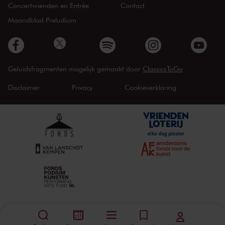
Concertvrienden en Entrée
Contact
Maandblad Preludium
Geluidsfragmenten mogelijk gemaakt door
ClassicsToGo
Disclaimer
Privacy
Cookieverklaring