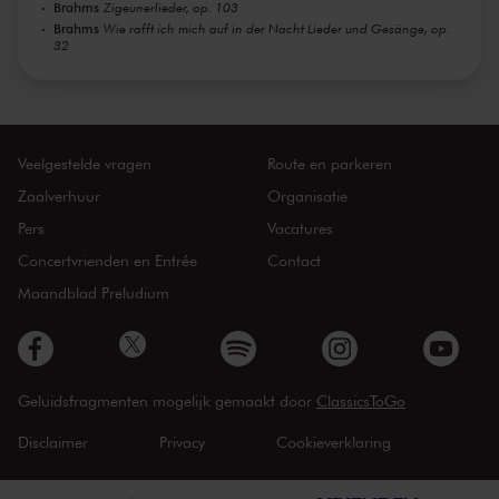
Brahms
Zigeunerlieder, op. 103
Brahms
Wie rafft ich mich auf in der Nacht Lieder und Gesänge, op.
32
Veelgestelde vragen
Route en parkeren
Zaalverhuur
Organisatie
Pers
Vacatures
Concertvrienden en Entrée
Contact
Maandblad Preludium
Geluidsfragmenten mogelijk gemaakt door
ClassicsToGo
Disclaimer
Privacy
Cookieverklaring