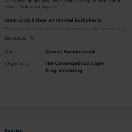
licht, donker en de nacht, met stukken van Berg tot Bach. Pianist
Ammiel Bushakevitz begeleidt.
Anna Lucia Richter en Ammiel Bushakevitz
Mezzosopraan Anna Lucia Richter doet haar tweede naam eer aan,
met een programma rondom 'lucia' -
Licht!
Met de gelauwerde
Lees meer
Israëlisch-Zuid-Afrikaanse pianist Ammiel Bushakevitz brengt ze een
recital waarin de avond valt, maar ook de zon weer op komt. Mooie
Vocaal,
Kamermuziek
Genre
symboliek, want Richter heeft ook onlangs een hoofdstuk afgesloten
om direct een nieuw te beginnen. In coronatijd schoolde de
Het Concertgebouw Eigen
Organisator
sopraan (‘Alleen maar hartjes voor die stem,’ zei
de Volkskrant
) zich
Programmering
om tot mezzosopraan.
Licht! Van Bach tot Berg
Richter kiest liederen uit maar liefste negen eeuwen muziek,
allemaal rond het thema
Licht!
Van de minnedichter Walther von
der Vogelweide bijvoorbeeld, die leefde rond 1200. In zijn
Unter
den Linden
wordt in vol daglicht een prille liefde beleefd. Ook Bach
bejubelt de pracht van de zonnestralen. Met Fanny en Felix
Mendelssohn en Schumann wordt het gaandeweg nacht. De uren
Kaarten