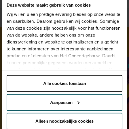
Deze website maakt gebruik van cookies
Wij willen u een prettige ervaring bieden op onze website
en daarbuiten. Daarom gebruiken wij cookies. Sommige
van deze cookies zijn noodzakelijk voor het functioneren
van de website, andere helpen ons om onze
dienstverlening en website te optimaliseren en u gericht
Ontdek meer
te kunnen informeren over interessante aanbiedingen,
producten of diensten van Het Concertgebouw. Daarbij
kunnen persoonlijke gegevens worden verzameld en
gebruikt voor het personaliseren van advertenties. U kunt
onder 'aanpassen' zelf welke cookies wij mogen
plaatsen.
Alle cookies toestaan
Lees onze cookieverklaring hier.
Lees onze
privacyverklaring hier.
Aanpassen
Via de
cookieverklaring
op onze website kunt u uw
toestemming op elk moment wijzigen of intrekken.
Alleen noodzakelijke cookies