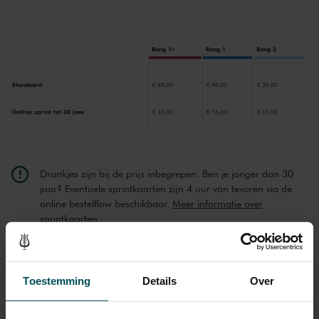
vol grote levensvragen breken aan, zoals in Hugo Wolfs
Wohin met
der Freud?
Alban Berg bezingt de slaap, en met Kurt Weill wordt het
langzaam weer dag.
Rang 1+
Rang 1
Rang 2
Standaard
€ 48,00
€ 40,00
€ 36,00
Online sprint tot 30 jaar
€ 16,00
€ 16,00
€ 16,00
Drankjes zijn bij de prijs inbegrepen. Ben je jonger dan 30
jaar? Eventuele sprintkaarten zijn 4 uur van tevoren via de
online bestelflow beschikbaar.
Meer informatie over
sprintkaarten
Prijzen zijn exclusief transactiekosten: € 5 per bestelling. Wilt
u rolstoelplaatsen bestellen? Mail naar
kassa@concertgebouw.nl of bel de Concertgebouwlijn op
Toestemming
Details
Over
020 – 671 83 45.