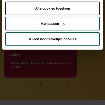
onder 'aanpassen' zelf welke cookies wij mogen
plaatsen.
Alle cookies toestaan
Lees onze cookieverklaring hier.
Lees onze
privacyverklaring hier.
Aanpassen
Via de
cookieverklaring
op onze website kunt u uw
toestemming op elk moment wijzigen of intrekken.
Alleen noodzakelijke cookies
We werken samen met
32 derden
die uw gegevens
Artikel
kunnen ontvangen en verwerken.
Let the Good Times Roll – Quincy Jones
herdacht