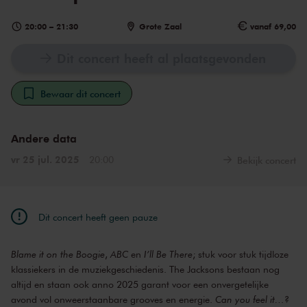
20:00
–
21:30
Grote Zaal
vanaf 69,00
Dit concert heeft al plaatsgevonden
Bewaar dit concert
Andere data
vr 25 jul. 2025
20:00
Bekijk concert
Dit concert heeft geen pauze
Blame it on the Boogie
,
ABC
en
I’ll Be There
; stuk voor stuk tijdloze
klassiekers in de muziekgeschiedenis. The Jacksons bestaan nog
altijd en staan ook anno 2025 garant voor een onvergetelijke
avond vol onweerstaanbare grooves en energie.
Can you feel it…
?