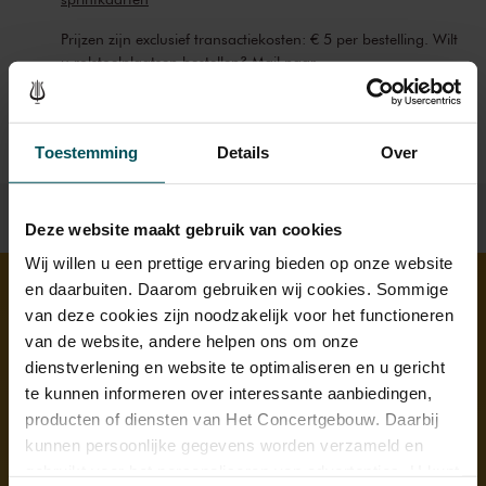
Prijzen zijn exclusief transactiekosten: € 5 per bestelling. Wilt
u rolstoelplaatsen bestellen? Mail naar
kassa@concertgebouw.nl of bel de Concertgebouwlijn op
020 – 671 83 45.
Toestemming
Details
Over
Deze website maakt gebruik van cookies
Wij willen u een prettige ervaring bieden op onze website
en daarbuiten. Daarom gebruiken wij cookies. Sommige
van deze cookies zijn noodzakelijk voor het functioneren
Ontdek meer
van de website, andere helpen ons om onze
dienstverlening en website te optimaliseren en u gericht
te kunnen informeren over interessante aanbiedingen,
producten of diensten van Het Concertgebouw. Daarbij
kunnen persoonlijke gegevens worden verzameld en
gebruikt voor het personaliseren van advertenties. U kunt