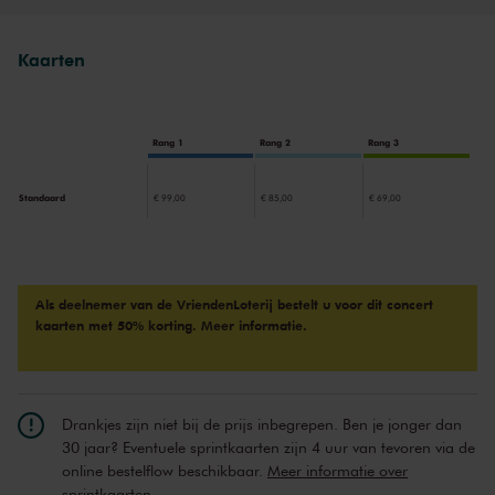
behoorden ze tot de belangrijkste acts op het legendarische
platenlabel Motown.
Kaarten
Rang 1
Rang 2
Rang 3
Standaard
€ 99,00
€ 85,00
€ 69,00
Als deelnemer van de VriendenLoterij bestelt u voor dit concert
kaarten met 50% korting.
Meer informatie.
Drankjes zijn niet bij de prijs inbegrepen. Ben je jonger dan
30 jaar? Eventuele sprintkaarten zijn 4 uur van tevoren via de
online bestelflow beschikbaar.
Meer informatie over
sprintkaarten