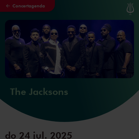
Concertagenda
Naar hoofdcontent
The Jacksons
do 24 jul. 2025