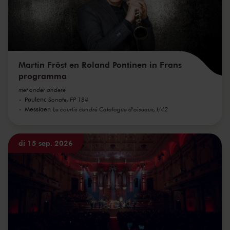
Martin Fröst en Roland Pontinen in Frans
programma
met onder andere
Poulenc
Sonate, FP 184
Messiaen
Le courlis cendré Catalogue d'oiseaux, I/42
di 15 sep. 2026