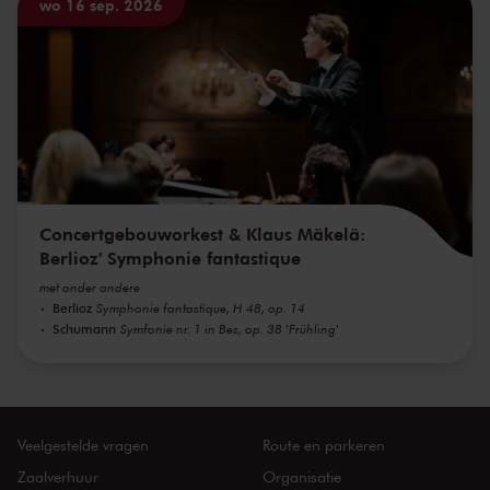
wo 16 sep. 2026
Concertgebouworkest & Klaus Mäkelä:
Berlioz' Symphonie fantastique
met onder andere
Berlioz
Symphonie fantastique, H 48, op. 14
Schumann
Symfonie nr. 1 in Bes, op. 38 'Frühling'
Veelgestelde vragen
Route en parkeren
Zaalverhuur
Organisatie