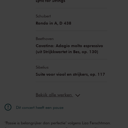
Lyric for Strings
Schubert
Rondo in A, D 438
Beethoven
Cavatina: Adagio molto espressivo
(uit Strijkkwartet in Bes, op. 130)
Sibelius
Suite voor viool en strijkers, op. 117
Bekijk alle werken
Dit concert heeft een pauze
‘Passie is belangrijker dan perfectie’ volgens Liza Ferschtman.