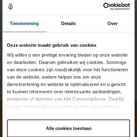
Drankjes zijn bij de prijs inbegrepen. Ben je jonger dan 30
jaar? Eventuele sprintkaarten zijn 4 uur van tevoren via de
online bestelflow beschikbaar.
Meer informatie over
Toestemming
Details
Over
sprintkaarten
Prijzen zijn exclusief transactiekosten: € 5 per bestelling. Wilt
Deze website maakt gebruik van cookies
u rolstoelplaatsen bestellen? Mail naar
kassa@concertgebouw.nl of bel de Concertgebouwlijn op
Wij willen u een prettige ervaring bieden op onze website
020 – 671 83 45.
en daarbuiten. Daarom gebruiken wij cookies. Sommige
van deze cookies zijn noodzakelijk voor het functioneren
van de website, andere helpen ons om onze
dienstverlening en website te optimaliseren en u gericht
te kunnen informeren over interessante aanbiedingen,
producten of diensten van Het Concertgebouw. Daarbij
kunnen persoonlijke gegevens worden verzameld en
gebruikt voor het personaliseren van advertenties. U kunt
onder 'aanpassen' zelf welke cookies wij mogen
Ontdek meer
plaatsen.
Alle cookies toestaan
Lees onze cookieverklaring hier.
Lees onze