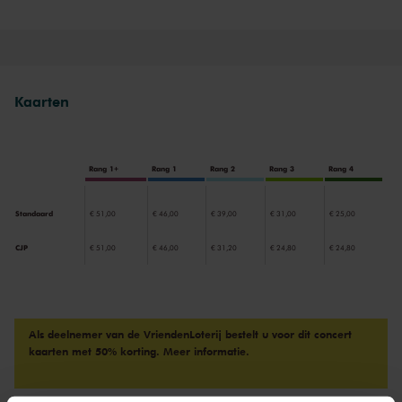
Nederlandse violist is een van de meest interessante muzikale
persoonlijkheden van deze tijd. Ze bedenkt originele programma’s
en met haar muzikale uitstraling en diep doorvoelde interpretaties
weet zij het publiek te raken. Niet alleen als bevlogen soliste met
orkest, maar ook als gepassioneerd kamermusicus. Samen met
Kaarten
haar vrienden van het Concertgebouw Chamber Orchestra speelt
ze vanavond bekende en minder bekende composities voor viool en
strijkorkest.
Rang 1+
Rang 1
Rang 2
Rang 3
Rang 4
Standaard
€ 51,00
€ 46,00
€ 39,00
€ 31,00
€ 25,00
CJP
€ 51,00
€ 46,00
€ 31,20
€ 24,80
€ 24,80
Als deelnemer van de VriendenLoterij bestelt u voor dit concert
kaarten met 50% korting.
Meer informatie.