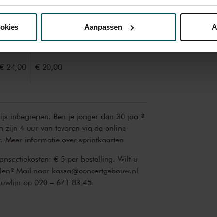
nze website kunt u uw toestemming op elk moment wijzigen of i
Rang
Rang
ookies
Aanpassen
A
1
2
erden
die uw gegevens kunnen ontvangen en verwerken.
€ 24,00
€ 20,00
rijs inbegrepen. Ben je jonger dan 30 jaar?
n zijn 4 uur van tevoren via de online
r.
Meer informatie over sprintkaarten
transactiekosten: € 5 per bestelling. Wilt u
ellen? Mail naar kassa@concertgebouw.nl
ouwlijn op 020 – 671 83 45.