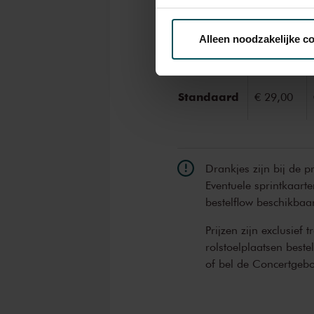
Via de
cookieverklaring
op o
Rang
Alleen noodzakelijke c
1+
We werken samen met
32 d
Standaard
€ 29,00
Drankjes zijn bij de p
Eventuele sprintkaarte
bestelflow beschikbaa
Prijzen zijn exclusief 
rolstoelplaatsen best
of bel de Concertgeb