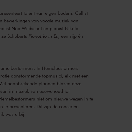
resenteert talent van eigen bodem. Cellist
en bewerkingen van vocale muziek van
iolist Noa Wildschut en pianist Nikola
 ze Schuberts
Pianotrio in Es
, een rijp én
emelbestormers
. In Hemelbestormers
ratie aanstormende topmusici, elk met een
. Met baanbrekende plannen blazen deze
leven in muziek van eeuwenoud tot
emelbestormers niet om nieuwe wegen in te
n te presenteren. Dit zijn de concerten
ik was erbij!