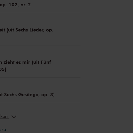
op. 102, nr. 2
t (uit Sechs Lieder, op.
 zieht es mir (uit Fünf
05)
it Sechs Gesänge, op. 3)
erken
uze