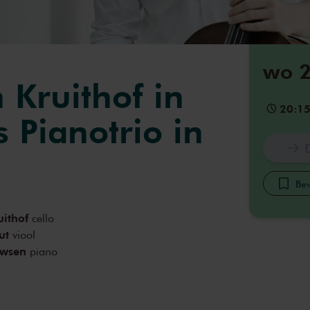
wo 2
 Kruithof in
20:1
 Pianotrio in
Bew
ithof
cello
ut
viool
uwsen
piano