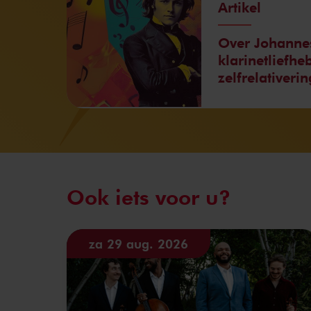
Artikel
Over Johanne
klarinetliefhe
zelfrelativerin
Ook iets voor u?
za 29 aug. 2026