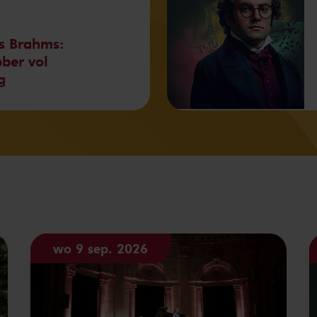
s Brahms:
bber vol
g
wo 9 sep. 2026