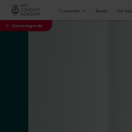
Naar hoofdcontent
Concerten
Series
Uw be
Concertagenda