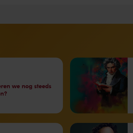
ren we nog steeds
en?