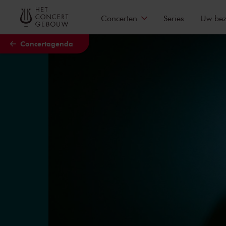
Naar hoofdcontent
Concerten
Series
Uw be
Concertagenda