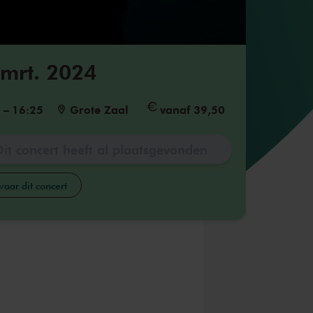
 mrt. 2024
5
–
16:25
Grote Zaal
vanaf 39,50
Dit concert heeft al plaatsgevonden
aar dit concert