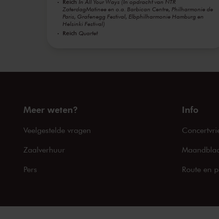
Reich
In All Your Ways (In opdracht van NTR
ZaterdagMatinee en o.a. Barbican Centre, Philharmonie de
Paris, Grafenegg Festival, Elbphilharmonie Hamburg en
Helsinki Festival)
Reich
Quartet
Meer weten?
Info
Veelgestelde vragen
Concertvri
Zaalverhuur
Maandblad
Pers
Route en p