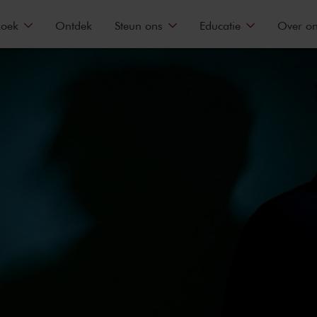
zoek
Ontdek
Steun ons
Educatie
Over o