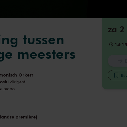
za 2
ng tussen
14:1
ge meesters
monisch Orkest
Bew
oski
dirigent
z
piano
rlandse première)