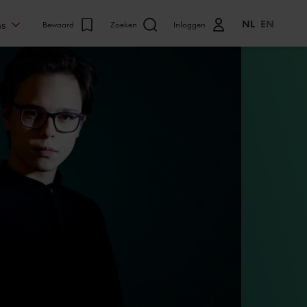
NL
EN
ns
Bewaard
Zoeken
Inloggen