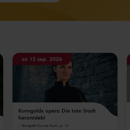
za 12 sep. 2026
Korngolds opera Die tote Stadt
herontdekt
Korngold
Die tote Stadt, op. 12