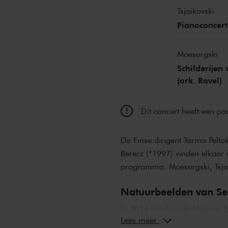
Tsjaikovski
Pianoconcert 
Moesorgski
Schilderijen 
(ork. Ravel)
Dit concert heeft een pa
De Finse dirigent Tarmo Pelto
Berecz (*1997) vinden elkaar 
programma: Moesorgski, Tsjai
Natuurbeelden van Se
In 2016 klonk in de Matinee
I
Lees meer
partituur met de impact van e