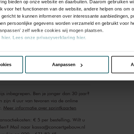
varing bieden op onze website en daarbuiten. Daarom gebruiken 
ogen.
jk voor het functioneren van de website, andere helpen ons om o
u gericht te kunnen informeren over interessante aanbiedingen, p
 39,50
en persoonlijke gegevens worden verzameld en gebruikt voor he
aanpassen' zelf welke cookies wij mogen plaatsen.
hier.
Lees onze privacyverklaring hier.
 39,50
nze website kunt u uw toestemming op elk moment wijzigen of i
 39,50
ookies
Aanpassen
A
erden
die uw gegevens kunnen ontvangen en verwerken.
rijs inbegrepen. Ben je jonger dan 30 jaar?
n zijn 4 uur van tevoren via de online
r.
Meer informatie over sprintkaarten
transactiekosten: € 5 per bestelling. Wilt u
ellen? Mail naar kassa@concertgebouw.nl
ouwlijn op 020 – 671 83 45.