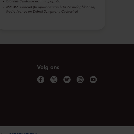
Brahms
Symfonie nr. 1 in c, op. 68
Moussa
Concert (In opdracht van NTR ZaterdagMatinee,
Radio France en Detroit Symphony Orchestra)
Volg ons