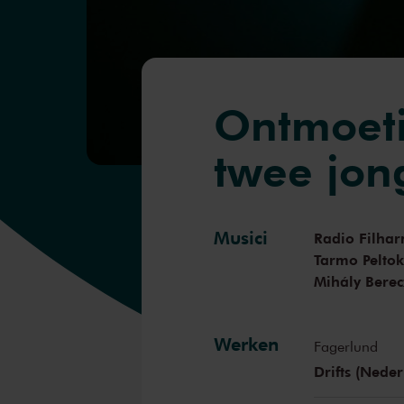
Ontmoeti
twee jon
Musici
Radio Filhar
Tarmo Peltok
Mihály Berec
Werken
Fagerlund
Drifts (Nede