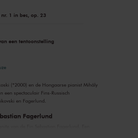
nr. 1 in bes, op. 23
van een tentoonstelling
uze
koski (*2000) en de Hongaarse pianist Mihály
in een spectaculair Fins-Russisch
kovski en Fagerlund.
bastian Fagerlund
gnite
van de Fin Sebastian Fagerlund. Een
en kudde op hol geslagen olifanten. Het