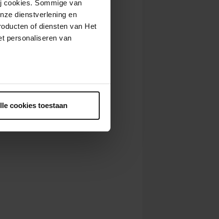
wij cookies. Sommige van
nze dienstverlening en
roducten of diensten van Het
t personaliseren van
ntrekken.
lle cookies toestaan