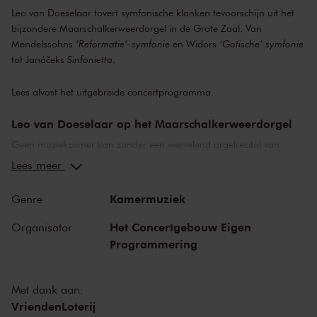
Leo van Doeselaar tovert symfonische klanken tevoorschijn uit het
bijzondere Maarschalkerweerdorgel in de Grote Zaal. Van
Mendelssohns
‘Reformatie’-symfonie
en Widors
‘Gotische’ symfonie
tot Janáčeks
Sinfonietta
.
Lees alvast het uitgebreide concertprogramma.
Leo van Doeselaar op het Maarschalkerweerdorgel
Geen muziekzomer kan zonder een wervelend orgelrecital van
huisorganist Leo van Doeselaar, die trouwens niet alleen organist is,
Lees meer
maar ook pianist en fortepianist met een veelzijdige, internationale
beroepspraktijk. Hij bespeelt het imposante
Kamermuziek
Genre
Maarschalkerweerdorgel in een uniek, eenmalig programma.
Het Concertgebouw Eigen
Organisator
Symfonisch orgelrecital
Programmering
Deze zomer tovert Leo van Doeselaar symfonische klanken
tevoorschijn uit het Maarschalkerweerdorgel. Widor schreef zijn
Met dank aan:
symfonie speciaal voor orgel solo, omdat hij wist hoe je een orgel
VriendenLoterij
kan laten klinken als symfonieorkest. Maar hoe zouden de