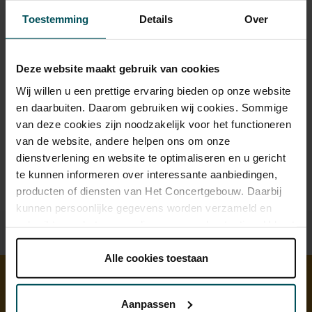
Toestemming
Details
Over
Drankjes zijn bij de prijs inbegrepen. Ben je jonger dan 30
jaar? Eventuele sprintkaarten zijn 4 uur van tevoren via de
Deze website maakt gebruik van cookies
online bestelflow beschikbaar.
Meer informatie over
Wij willen u een prettige ervaring bieden op onze website
sprintkaarten
en daarbuiten. Daarom gebruiken wij cookies. Sommige
Prijzen zijn exclusief transactiekosten: € 5 per bestelling. Wilt
van deze cookies zijn noodzakelijk voor het functioneren
u rolstoelplaatsen bestellen? Mail naar
van de website, andere helpen ons om onze
kassa@concertgebouw.nl of bel de Concertgebouwlijn op
dienstverlening en website te optimaliseren en u gericht
020 – 671 83 45.
te kunnen informeren over interessante aanbiedingen,
producten of diensten van Het Concertgebouw. Daarbij
kunnen persoonlijke gegevens worden verzameld en
gebruikt voor het personaliseren van advertenties. U kunt
onder 'aanpassen' zelf welke cookies wij mogen
plaatsen.
Alle cookies toestaan
Lees onze cookieverklaring hier.
Lees onze
privacyverklaring hier.
Aanpassen
Ontdek meer