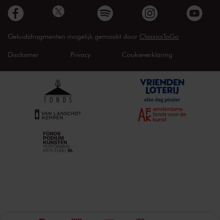
Geluidsfragmenten mogelijk gemaakt door
ClassicsToGo
Disclaimer
Privacy
Cookieverklaring