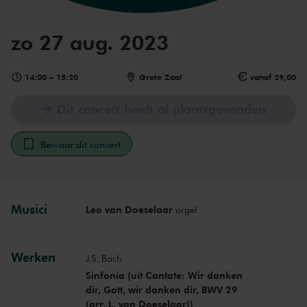
zo 27 aug. 2023
14:00
–
15:20
Grote Zaal
vanaf 29,00
Dit concert heeft al plaatsgevonden
Bewaar dit concert
Musici
Leo van Doeselaar
orgel
Werken
J.S. Bach
Sinfonia (uit Cantate: Wir danken
dir, Gott, wir danken dir, BWV 29
(arr. L. van Doeselaar))