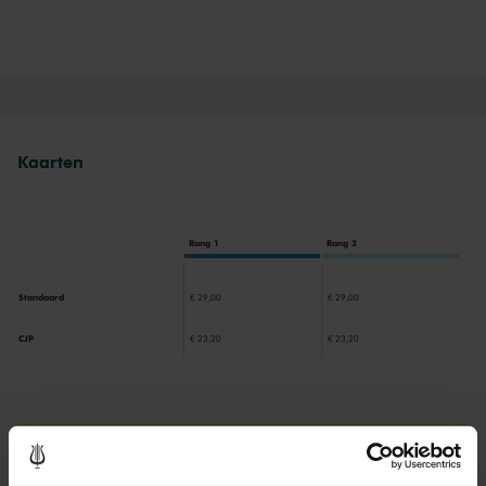
welluidende koperfanfares uit Janáčeks
Sinfonietta
klinken in een
bewerking voor orgel, en hoe herkenbaar is Mendelssohns
‘Reformatie’-symfonie
in een versie voor orgel? Van Doeselaar
maakte ook een eigen bewerking van de symfonische introductie
van Bachs aangrijpende cantate ‘Wir müssen durch viel Trübsal’. En
hij zal zoals altijd ook zelf vertellen over het programma.
Kaarten
Rang 1
Rang 2
Standaard
€ 29,00
€ 29,00
CJP
€ 23,20
€ 23,20
Als deelnemer van de VriendenLoterij bestelt u voor dit concert
kaarten met 50% korting.
Meer informatie.