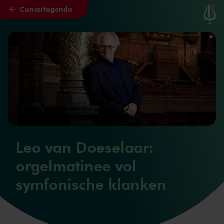
Concertagenda
Naar hoofdcontent
Leo van Doeselaar:
orgelmatinee vol
symfonische klanken