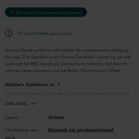
Download het concertprogramma
Dit concert heeft geen pauze
Met zijn
Eerste symfonie
zette Mahler de muziekwereld volledig op
zijn kop.
The Guardian
prees Karina Canellakis’ uitvoering van het
werk met het BBC Symphony Orchestra de hemel in. Dat belooft
wat voor deze uitvoering met het Radio Filharmonisch Orkest.
Mahlers Symfonie nr. 1
Met Mahlers eerste in een reeks grandioze symfonieën zette hij de
muziekwereld volledig op zijn kop. Hoewel de symfonie de natuur
Lees meer
en het leven als onderwerp heeft, klonk een symfonie nooit zó
intiem en spiritueel; nooit eerder liet een componist zo in zijn ziel
Orkest
Genre
kijken. Het duurde even voordat de wereld de muziek van Mahler
omarmde, maar inmiddels is zijn muziek enorm geliefd. Het begon
Klassiek op zondagochtend
Onderdeel van
allemaal met deze eerste symfonie, vol natuurgeluiden, het
Vader
serie