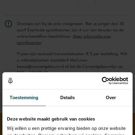
Drankjes zijn bij de prijs inbegrepen. Ben je jonger dan 30
jaar? Eventuele sprintkaarten zijn 4 uur van tevoren via de
online bestelflow beschikbaar.
Meer informatie over
sprintkaarten
Prijzen zijn exclusief transactiekosten: € 5 per bestelling. Wilt
u rolstoelplaatsen bestellen? Mail naar
kassa@concertgebouw.nl of bel de Concertgebouwlijn op
020 – 671 83 45.
Toestemming
Details
Over
Deze website maakt gebruik van cookies
Wij willen u een prettige ervaring bieden op onze website