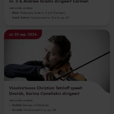
nr. 3 & Andrew Grams dirigeert Carmen
met onder andere
Bizet
Habanera Suite nr. 2 (uit 'Carmen')
Saint-Saëns
Vioolconcert nr. 3 in b, op. 61
zo 20 sep. 2026
Vioolvirtuoos Christian Tetzlaff speelt
Dvořák, Karina Canellakis dirigeert
met onder andere
Kodály
Dansen uit Galánta
Dvořák
Vioolconcert in a, op. 53