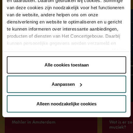
Ontdek meer
en daarbuiten. Daarom gebruiken wij cookies. Sommige
van deze cookies zijn noodzakelijk voor het functioneren
van de website, andere helpen ons om onze
dienstverlening en website te optimaliseren en u gericht
te kunnen informeren over interessante aanbiedingen,
producten of diensten van Het Concertgebouw. Daarbij
kunnen persoonlijke gegevens worden verzameld en
gebruikt voor het personaliseren van advertenties. U kunt
onder 'aanpassen' zelf welke cookies wij mogen
plaatsen.
Alle cookies toestaan
Lees onze cookieverklaring hier.
Lees onze
privacyverklaring hier.
Aanpassen
Via de
cookieverklaring
op onze website kunt u uw
toestemming op elk moment wijzigen of intrekken.
Alleen noodzakelijke cookies
Artikel
Video
We werken samen met
32 derden
die uw gegevens
Mahler in Amsterdam
Wat is er z
muziek?
kunnen ontvangen en verwerken.