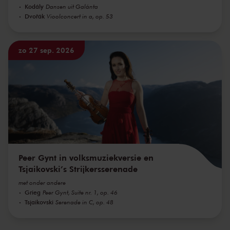
Kodály
Dansen uit Galánta
Dvořák
Vioolconcert in a, op. 53
zo 27 sep. 2026
Peer Gynt in volksmuziekversie en
Tsjaikovski’s Strijkersserenade
met onder andere
Grieg
Peer Gynt, Suite nr. 1, op. 46
Tsjaikovski
Serenade in C, op. 48