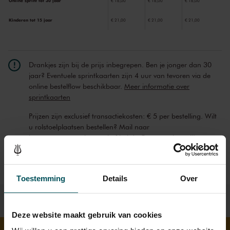
Online sprint tot 30 jaar
€ 16,00
€ 16,00
€ 16,00
Kinderen tot 15 jaar
€ 21,00
€ 21,00
€ 21,00
Drankjes zijn bij de prijs inbegrepen. Ben je jonger dan 30
jaar? Eventuele sprintkaarten zijn 4 uur van tevoren via de
online bestelflow beschikbaar.
Meer informatie over
sprintkaarten
Prijzen zijn exclusief transactiekosten: € 5 per bestelling. Wilt
u rolstoelplaatsen bestellen? Mail naar
kassa@concertgebouw.nl of bel de Concertgebouwlijn op
020 – 671 83 45.
Toestemming
Details
Over
Deze website maakt gebruik van cookies