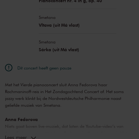
Pianoconcert nr. 4 in g, op. 40
Smetana
Vltava (uit Má vlast)
Smetana
Sárka (uit Má vlast)
Dit concert heeft geen pauze
Met het
Vierde pianoconcert
sluit Anna Fedorova haar
Rachmaninoff-reis in Het Zondagochtend Concert af. Het soms
jazzy werk klinkt bij de Nordwestdeutsche Philharmonie naast
geliefde muziek van Smetana.
Anna Fedorova
Niets gaat boven live-muziek, dat laten de Youtube-video’s van
Anna Fedorova zien. Met haar Rachmaninoff-vertolkingen in Het
Lees meer