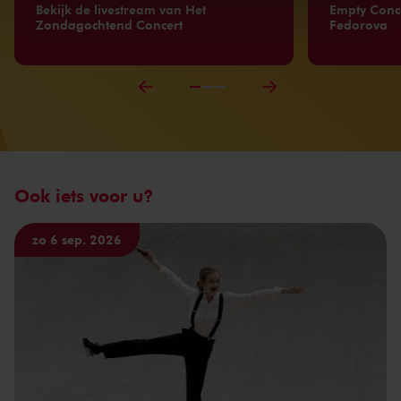
kunnen ontvangen en verwerken.
Bekijk de livestream van Het
Empty Conc
Zondagochtend Concert
Fedorova
Ook iets voor u?
zo 6 sep. 2026