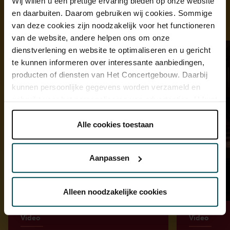
Wij willen u een prettige ervaring bieden op onze website
en daarbuiten. Daarom gebruiken wij cookies. Sommige
Ontdek meer
van deze cookies zijn noodzakelijk voor het functioneren
van de website, andere helpen ons om onze
dienstverlening en website te optimaliseren en u gericht
te kunnen informeren over interessante aanbiedingen,
producten of diensten van Het Concertgebouw. Daarbij
kunnen persoonlijke gegevens worden verzameld en
gebruikt voor het personaliseren van advertenties. U kunt
onder 'aanpassen' zelf welke cookies wij mogen
plaatsen.
Alle cookies toestaan
Lees onze cookieverklaring hier.
Lees onze
privacyverklaring hier.
Aanpassen
Via de
cookieverklaring
op onze website kunt u uw
toestemming op elk moment wijzigen of intrekken.
Alleen noodzakelijke cookies
Video
Video
We werken samen met
32 derden
die uw gegevens