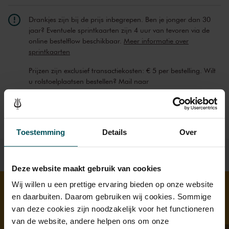
Drankjes zijn bij de prijs inbegrepen. Ben je jonger dan 30
jaar? Eventuele sprintkaarten zijn 4 uur van tevoren via de
online bestelflow beschikbaar.
Meer informatie over
sprintkaarten
Prijzen zijn exclusief transactiekosten: € 5 per bestelling. Wilt
u rolstoelplaatsen bestellen? Mail naar
kassa@concertgebouw.nl of bel de Concertgebouwlijn op
020 – 671 83 45.
Toestemming
Details
Over
Deze website maakt gebruik van cookies
Wij willen u een prettige ervaring bieden op onze website
en daarbuiten. Daarom gebruiken wij cookies. Sommige
Ontdek meer
van deze cookies zijn noodzakelijk voor het functioneren
van de website, andere helpen ons om onze