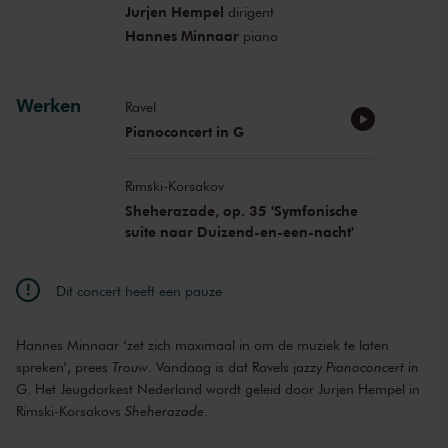
Jurjen Hempel
dirigent
Hannes Minnaar
piano
Werken
Ravel
Pianoconcert in G
Rimski-Korsakov
Sheherazade, op. 35 'Symfonische
suite naar Duizend-en-een-nacht'
Dit concert heeft een pauze
Hannes Minnaar ‘zet zich maximaal in om de muziek te laten
spreken’, prees
Trouw
. Vandaag is dat Ravels jazzy
Pianoconcert in
G
. Het Jeugdorkest Nederland wordt geleid door Jurjen Hempel in
Rimski-Korsakovs
Sheherazade
.