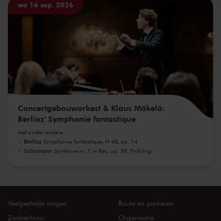
wo 16 sep. 2026
Concertgebouworkest & Klaus Mäkelä:
Berlioz' Symphonie fantastique
met onder andere
Berlioz
Symphonie fantastique, H 48, op. 14
Schumann
Symfonie nr. 1 in Bes, op. 38 'Frühling'
Veelgestelde vragen
Route en parkeren
Zaalverhuur
Organisatie