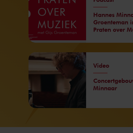
Hannes Minna
Groenteman in
Praten over M
Video
Concertgebou
Minnaar