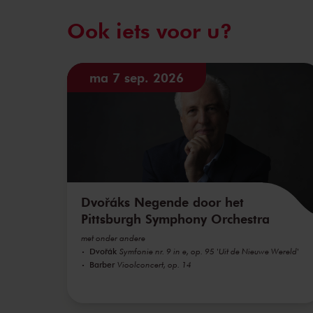
Ook iets voor u?
ma 7 sep. 2026
Dvořáks Negende door het
Pittsburgh Symphony Orchestra
met onder andere
Dvořák
Symfonie nr. 9 in e, op. 95 'Uit de Nieuwe Wereld'
Barber
Vioolconcert, op. 14