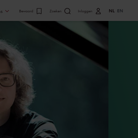
NL
EN
ns
Bewaard
Zoeken
Inloggen