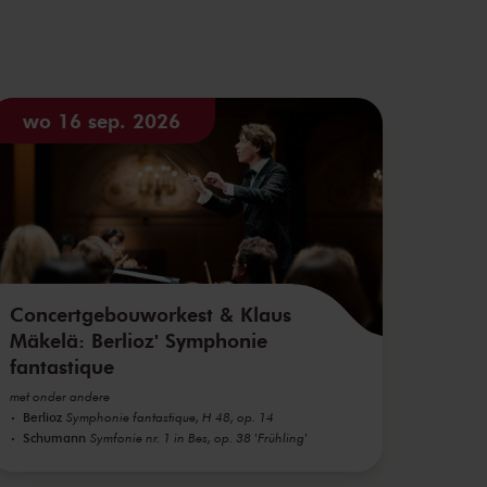
wo 16 sep. 2026
Concertgebouworkest & Klaus
Mäkelä: Berlioz' Symphonie
fantastique
met onder andere
Berlioz
Symphonie fantastique, H 48, op. 14
Schumann
Symfonie nr. 1 in Bes, op. 38 'Frühling'