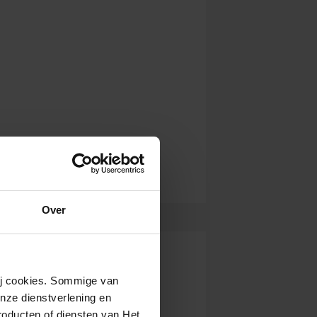
Over
wij cookies. Sommige van
nze dienstverlening en
roducten of diensten van Het