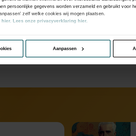
en persoonlijke gegevens worden verzameld en gebruikt voor he
n zijn 4 uur van tevoren via de online
aanpassen' zelf welke cookies wij mogen plaatsen.
r.
Meer informatie over sprintkaarten
hier.
Lees onze privacyverklaring hier.
transactiekosten: € 5 per bestelling. Wilt u
ellen? Mail naar kassa@concertgebouw.nl
nze website kunt u uw toestemming op elk moment wijzigen of i
ouwlijn op 020 – 671 83 45.
ookies
Aanpassen
A
erden
die uw gegevens kunnen ontvangen en verwerken.