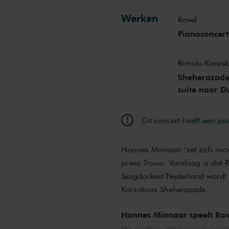
Werken
Ravel
Pianoconcert
Rimski-Korsa
Sheherazade,
suite naar D
Dit concert heeft een pa
Hannes Minnaar ‘zet zich max
prees
Trouw
. Vandaag is dat 
Jeugdorkest Nederland wordt 
Korsakovs
Sheherazade
.
Hannes Minnaar speelt Rav
Na eerdere gezamenlijke succ