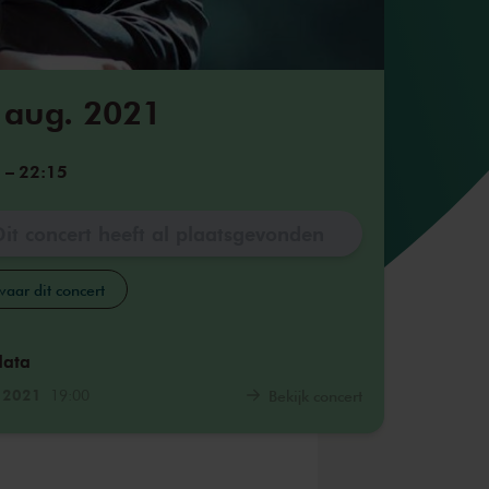
 aug. 2021
5
–
22:15
Dit concert heeft al plaatsgevonden
aar dit concert
data
. 2021
19:00
Bekijk concert