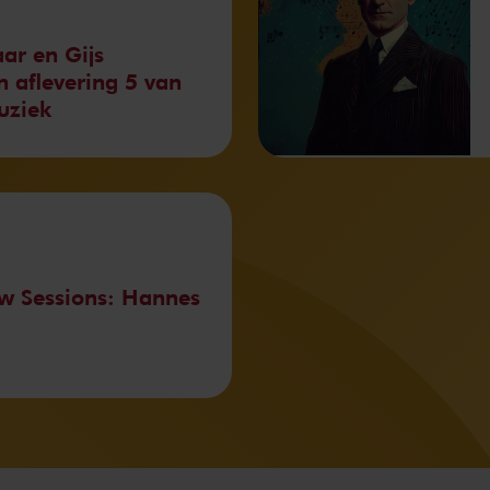
ar en Gijs
 aflevering 5 van
uziek
w Sessions: Hannes