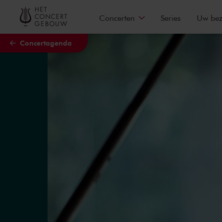
Naar hoofdcontent
Concerten
Series
Uw be
Concertagenda