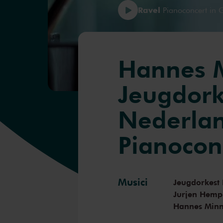
Ravel
Pianoconcert in 
Hannes 
Jeugdork
Nederlan
Pianocon
Musici
Jeugdorkest
Jurjen Hemp
Hannes Min