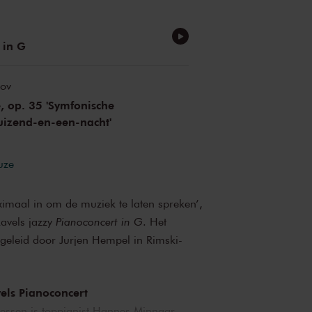
 in G
kov
 op. 35 'Symfonische
uizend-en-een-nacht'
uze
imaal in om de muziek te laten spreken’,
Ravels jazzy
Pianoconcert in G
. Het
geleid door Jurjen Hempel in Rimski-
els Pianoconcert
essen is toppianist Hannes Minnaar