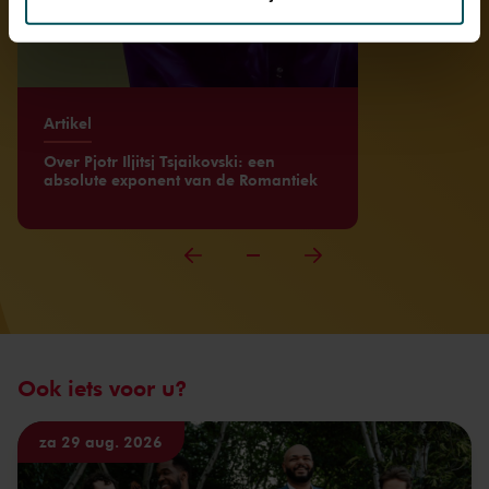
We werken samen met
32 derden
die uw gegevens
kunnen ontvangen en verwerken.
Artikel
Over Pjotr Iljitsj Tsjaikovski: een
absolute exponent van de Romantiek
Ook iets voor u?
za 29 aug. 2026