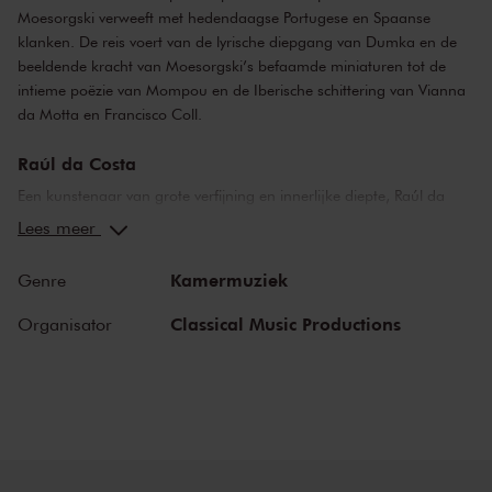
Moesorgski verweeft met hedendaagse Portugese en Spaanse
klanken. De reis voert van de lyrische diepgang van Dumka en de
beeldende kracht van Moesorgski’s befaamde miniaturen tot de
intieme poëzie van Mompou en de Iberische schittering van Vianna
da Motta en Francisco Coll.
Raúl da Costa
Een kunstenaar van grote verfijning en innerlijke diepte, Raúl da
Costa werkte samen met Maria João Pires, Kirill Gerstein en Daniel
Lees meer
Barenboim, en schitterde als solist op de podia van Europa’s meest
vooraanstaande zalen, waaronder het Konzerthaus Berlin, Palau de
Kamermuziek
Genre
la Música Catalana in Barcelona en de Liszt Academie in
Boedapest. Zijn artistieke veelzijdigheid heeft geleid tot
Classical Music Productions
Organisator
samenwerkingen met hedendaagse componisten zoals Anouar
Brahem, Anja Lechner en Dino d'Santiago, en tot talloze
wereldpremières van werken van componisten zoals Valentin
Silvestrov en Francisco Coll.
Nederlandse première