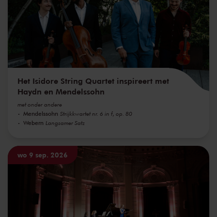
Het Isidore String Quartet inspireert met
Haydn en Mendelssohn
met onder andere
Mendelssohn
Strijkkwartet nr. 6 in f, op. 80
Webern
Langsamer Satz
wo 9 sep. 2026