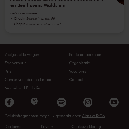
en Beethovens Waldstein
met onder andere
Chopin
Sonate in b, op. 58
Chopin
Berceuse in Des, op. 57
Veelgestelde vragen
Route en parkeren
Zaalverhuur
Organisatie
Pers
Vacatures
Concertvrienden en Entrée
Contact
Maandblad Preludium
Geluidsfragmenten mogelijk gemaakt door
ClassicsToGo
Disclaimer
Privacy
Cookieverklaring