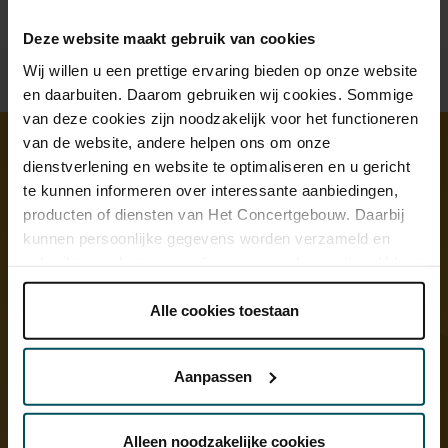
Deze website maakt gebruik van cookies
Wij willen u een prettige ervaring bieden op onze website
en daarbuiten. Daarom gebruiken wij cookies. Sommige
van deze cookies zijn noodzakelijk voor het functioneren
van de website, andere helpen ons om onze
dienstverlening en website te optimaliseren en u gericht
Ontdek meer
te kunnen informeren over interessante aanbiedingen,
producten of diensten van Het Concertgebouw. Daarbij
kunnen persoonlijke gegevens worden verzameld en
gebruikt voor het personaliseren van advertenties. U kunt
onder 'aanpassen' zelf welke cookies wij mogen
plaatsen.
Alle cookies toestaan
Lees onze cookieverklaring hier.
Lees onze
privacyverklaring hier.
Aanpassen
Via de
cookieverklaring
op onze website kunt u uw
toestemming op elk moment wijzigen of intrekken.
Alleen noodzakelijke cookies