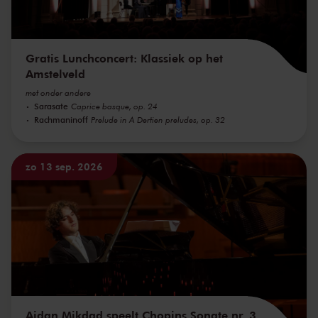
Gratis Lunchconcert: Klassiek op het
Amstelveld
met onder andere
Sarasate
Caprice basque, op. 24
Rachmaninoff
Prelude in A Dertien preludes, op. 32
zo 13 sep. 2026
Aidan Mikdad speelt Chopins Sonate nr. 3