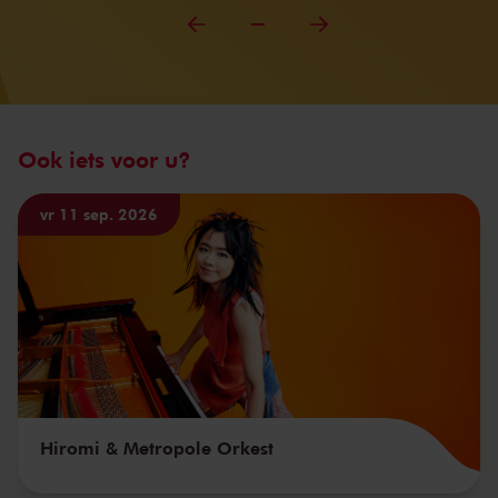
Ook iets voor u?
vr 11 sep. 2026
Hiromi & Metropole Orkest