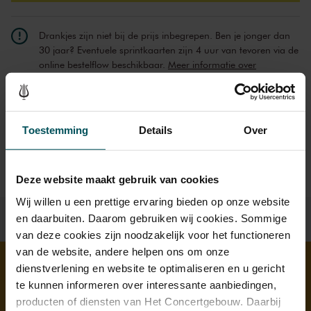
Drankjes zijn niet bij de prijs inbegrepen. Ben je jonger dan
30 jaar? Eventuele sprintkaarten zijn 4 uur van tevoren via de
online bestelflow beschikbaar.
Meer informatie over
sprintkaarten
Prijzen zijn exclusief transactiekosten: € 5 per bestelling. Wilt
u rolstoelplaatsen bestellen? Mail naar
Toestemming
Details
Over
kassa@concertgebouw.nl of bel de Concertgebouwlijn op
020 – 671 83 45.
Deze website maakt gebruik van cookies
Wij willen u een prettige ervaring bieden op onze website
en daarbuiten. Daarom gebruiken wij cookies. Sommige
van deze cookies zijn noodzakelijk voor het functioneren
van de website, andere helpen ons om onze
dienstverlening en website te optimaliseren en u gericht
te kunnen informeren over interessante aanbiedingen,
Ontdek meer
producten of diensten van Het Concertgebouw. Daarbij