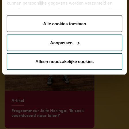
kunnen persoonlijke gegevens worden verzameld en
gebruikt voor het personaliseren van advertenties. U kunt
onder 'aanpassen' zelf welke cookies wij mogen
plaatsen.
Alle cookies toestaan
Lees onze cookieverklaring hier.
Lees onze
privacyverklaring hier.
Aanpassen
Via de
cookieverklaring
op onze website kunt u uw
toestemming op elk moment wijzigen of intrekken.
Alleen noodzakelijke cookies
We werken samen met
32 derden
die uw gegevens
kunnen ontvangen en verwerken.
Artikel
Programmeur Jelte Heringa: ‘Ik zoek
voortdurend naar talent’