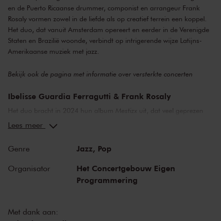
en de Puerto Ricaanse drummer, componist en arrangeur Frank
Rosaly vormen zowel in de liefde als op creatief terrein een koppel.
Het duo, dat vanuit Amsterdam opereert en eerder in de Verenigde
Staten en Brazilië woonde, verbindt op intrigerende wijze Latijns-
Amerikaanse muziek met jazz.
Bekijk ook de pagina met
informatie over versterkte concerten
Ibelisse Guardia Ferragutti & Frank Rosaly
Het duo bracht in 2024 hun album
Mestizx
uit, dat veel geprezen
werd om zijn diversiteit en thematiek. Het album is een
Lees meer
opzwepende, interculturele en antikoloniale mix van avant-garde
jazz, rock, art-punk, bomba, cumbia, electronica en folk, met fraaie
Jazz,
Pop
Genre
arrangementen en persoonlijke teksten die gaan over dekolonisatie,
de kracht van rituelen en protest. De muziek, gedreven door
Het Concertgebouw Eigen
Organisator
spannende ritmes en percussie, meandert zo over, door, langs,
Programmering
onder en boven genres, tijden en grenzen.
Mestizx
Met dank aan: