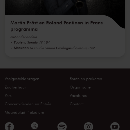
Martin Fröst en Roland Pontinen in Frans
programma
met onder andere
Poulenc
Sonate, FP 184
Messiaen
Le courlis cendré Catalogue d'oiseaux, I/42
Veelgestelde vragen
Route en parkeren
Zaalverhuur
Organisatie
Pers
Vacatures
Concertvrienden en Entrée
Contact
Maandblad Preludium