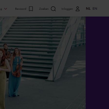
NL
EN
ns
Bewaard
Zoeken
Inloggen