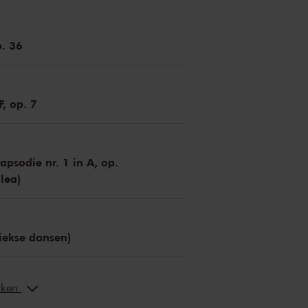
. 36
F, op. 7
psodie nr. 1 in A, op.
olea)
riekse dansen)
erken