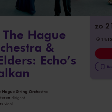
zo 2
- The Hague
14:1
rchestra &
Elders: Echo’s
Bew
alkan
e Hague String Orchestra
teren
dirigent
rs
viool