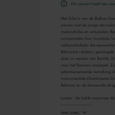
Dit concert heeft een pa
Met
Echo’s van de Balkan
bren
samen met de jonge sterviolis
melancholie en virtuositeit. 
componisten hun muzikale 'ro
volksmelodieën die eeuwenla
Ritmische rijkdom, gewaagde
door in werken van Bartók, En
voor het Romani-vioolspel. Zi
adembenemende vertolking do
monumentale
Divertimento
kl
Beliczay en de beroemde diri
Luister
: 'de liefde waarmee de
hartverwarmend.'
Lees meer