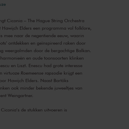
uze
gt Ciconia – The Hague String Orchestra
t Hawijch Elders een programma vol folklore,
Reis mee naar de negentiende eeuw, waarin
ots' ontdekken en geïnspireerd raken door
ng weergalmden door de bergachtige Balkan.
 harmonieën en oude toonsoorten klinken
escu en Liszt. Enescu had grote interesse
jn virtuoze
Roemeense rapsodie
krijgt een
or Hawijch Elders. Naast Bartóks
inken ook minder bekende juweeltjes van
gent Weingartner.
 Ciconia’s de stukken uitvoeren is