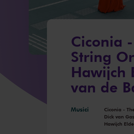
Ciconia 
String O
Hawijch 
van de B
Musici
Ciconia - Th
Dick van Gas
Hawijch Elde