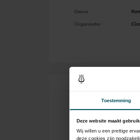
Klassieke Zaken
: 'een spetter
Ka
Genre
Musicweb-international
: 'impr
Cic
Organisator
Kaarten
Toestemming
Rang
Deze website maakt gebruik
1
Wij willen u een prettige er
deze cookies zijn noodzakeli