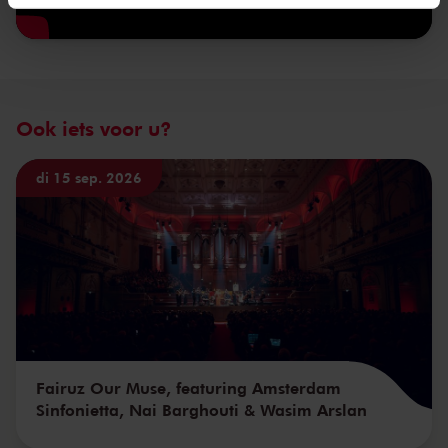
We werken samen met
32 derden
die uw gegevens
kunnen ontvangen en verwerken.
Ook iets voor u?
di 15 sep. 2026
Fairuz Our Muse, featuring Amsterdam
Sinfonietta, Nai Barghouti & Wasim Arslan