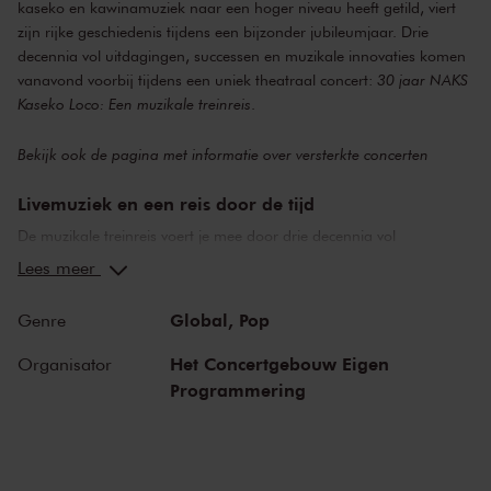
kaseko en kawinamuziek naar een hoger niveau heeft getild, viert
zijn rijke geschiedenis tijdens een bijzonder jubileumjaar. Drie
decennia vol uitdagingen, successen en muzikale innovaties komen
vanavond voorbij tijdens een uniek theatraal concert:
30 jaar NAKS
Kaseko Loco: Een muzikale treinreis
.
Bekijk ook de pagina met
informatie over versterkte concerten
Livemuziek en een reis door de tijd
De muzikale treinreis voert je mee door drie decennia vol
uitdagingen, successen en muzikale innovaties. Livemuziek,
Lees meer
persoonlijke verhalen en historische beelden brengen de
geschiedenis van de band tot leven. Het Prins Bernhard
Global,
Pop
Genre
Cultuurfonds, dat met donaties van muziekinstrumenten een
belangrijke rol speelde in de groei van de band, krijgt ook een
Het Concertgebouw Eigen
Organisator
speciale plek in het verhaal.
Programmering
Een brug tussen Suriname en Nederland
Dit concert doet meer dan alleen vieren. Het eert de verbindende
kracht van muziek en versterkt de historische en culturele band