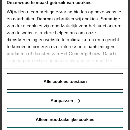
Deze website maakt gebruik van cookies
kassa@concertgebouw.nl of bel de Concertgebouwlijn op
020 – 671 83 45.
Wij willen u een prettige ervaring bieden op onze website
en daarbuiten. Daarom gebruiken wij cookies. Sommige
van deze cookies zijn noodzakelijk voor het functioneren
van de website, andere helpen ons om onze
dienstverlening en website te optimaliseren en u gericht
te kunnen informeren over interessante aanbiedingen,
producten of diensten van Het Concertgebouw. Daarbij
kunnen persoonlijke gegevens worden verzameld en
Beeld en geluid
gebruikt voor het personaliseren van advertenties. U kunt
onder 'aanpassen' zelf welke cookies wij mogen
plaatsen.
Alle cookies toestaan
Lees onze cookieverklaring hier.
Lees onze
privacyverklaring hier.
Aanpassen
Via de
cookieverklaring
op onze website kunt u uw
toestemming op elk moment wijzigen of intrekken.
Alleen noodzakelijke cookies