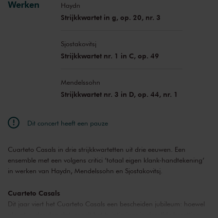
Werken
Haydn
Strijkkwartet in g, op. 20, nr. 3
Sjostakovitsj
Strijkkwartet nr. 1 in C, op. 49
Mendelssohn
Strijkkwartet nr. 3 in D, op. 44, nr. 1
Dit concert heeft een pauze
Cuarteto Casals in drie strijkkwartetten uit drie eeuwen. Een
ensemble met een volgens critici ‘totaal eigen klank-handtekening’
in werken van Haydn, Mendelssohn en Sjostakovitsj.
Cuarteto Casals
Dit jaar viert het Cuarteto Casals een bescheiden jubileum: hoewel
al wat ouder dan dat, speelt het twintig jaar in dezelfde bezetting.