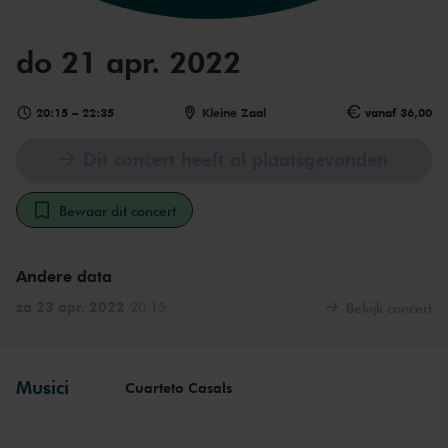
do 21 apr. 2022
20:15
–
22:35
Kleine Zaal
vanaf 36,00
Dit concert heeft al plaatsgevonden
Bewaar dit concert
Andere data
za 23 apr. 2022
20:15
Bekijk concert
Musici
Cuarteto Casals