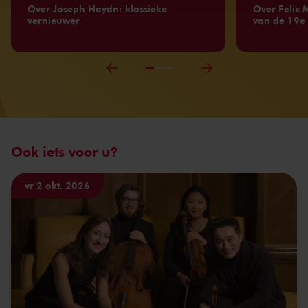
Over Joseph Haydn: klassieke
Over Felix 
vernieuwer
van de 19e
Ook iets voor u?
vr 2 okt. 2026