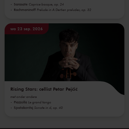
Sarasate
Caprice basque, op. 24
Rachmaninoff
Prelude in A Dertien preludes, op. 32
wo 23 sep. 2026
Rising Stars: cellist Petar Pejčić
met onder andere
Piazzolla
Le grand tango
Sjostakovitsj
Sonate in d, op. 40