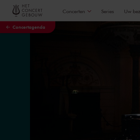
Naar hoofdcontent
Concerten
Series
Uw be
Concertagenda