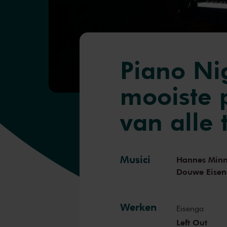
Piano Ni
mooiste 
van alle 
Musici
Hannes Min
Douwe Eise
Werken
Eisenga
Left Out