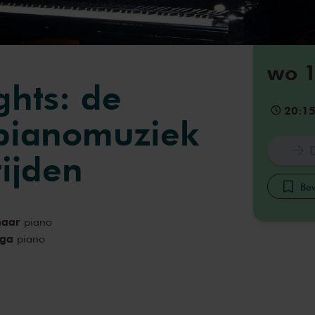
wo 1
ghts: de
20:1
pianomuziek
tijden
Bew
naar
piano
nga
piano