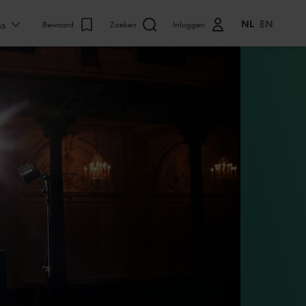
NL
EN
ns
Bewaard
Zoeken
Inloggen