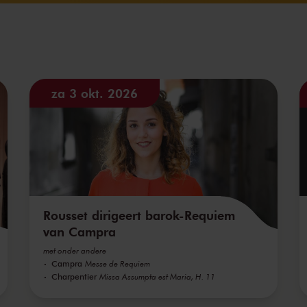
za 3 okt. 2026
Rousset dirigeert barok-Requiem
van Campra
met onder andere
Campra
Messe de Requiem
Charpentier
Missa Assumpta est Maria, H. 11