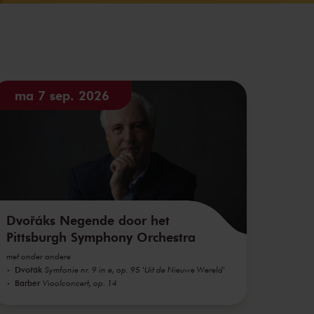
ma 7 sep. 2026
Dvořáks Negende door het
Pittsburgh Symphony Orchestra
met onder andere
Dvořák
Symfonie nr. 9 in e, op. 95 'Uit de Nieuwe Wereld'
Barber
Vioolconcert, op. 14