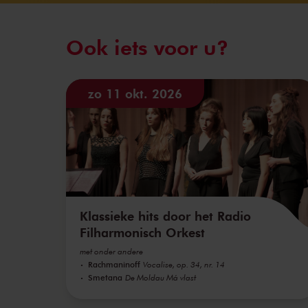
Ook iets voor u?
zo 11 okt. 2026
Klassieke hits door het Radio
Filharmonisch Orkest
met onder andere
Rachmaninoff
Vocalise, op. 34, nr. 14
Smetana
De Moldau Má vlast