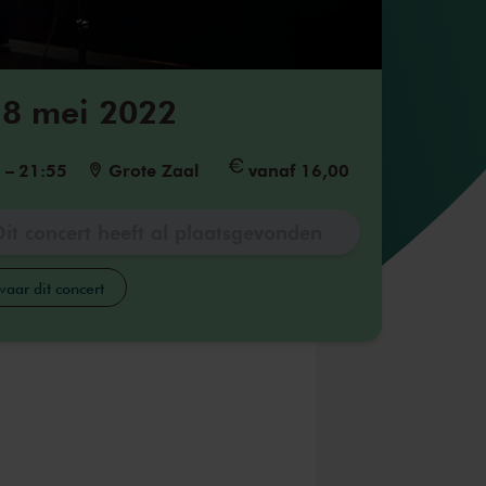
8 mei 2022
5
–
21:55
Grote Zaal
vanaf 16,00
Dit concert heeft al plaatsgevonden
aar dit concert