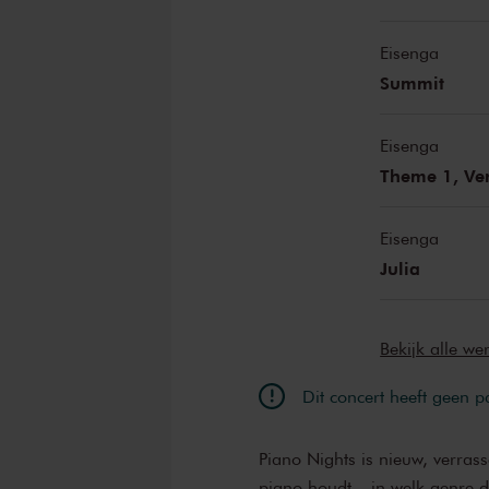
Eisenga
Summit
Eisenga
Theme 1, Ve
Eisenga
Julia
Bekijk alle w
Dit concert heeft geen 
Piano Nights is nieuw, verras
piano houdt – in welk genre d