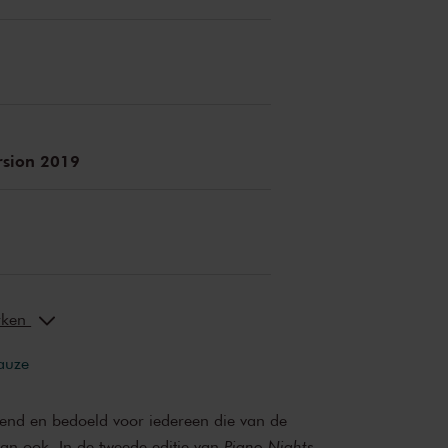
rsion 2019
erken
pauze
send en bedoeld voor iedereen die van de
an ook. In de tweede editie van
Piano Nights