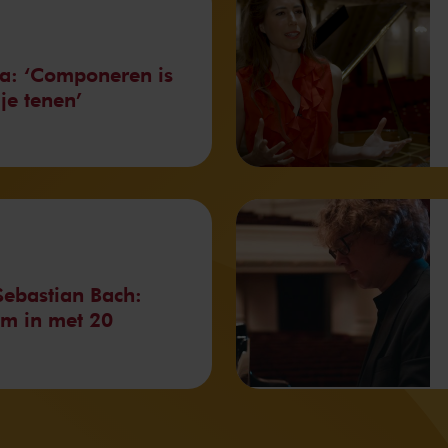
a: ‘Componeren is
je tenen’
ebastian Bach:
om in met 20