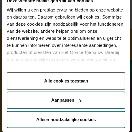
Deze website maakt gebruik van cookies
Wij willen u een prettige ervaring bieden op onze website
en daarbuiten. Daarom gebruiken wij cookies. Sommige
van deze cookies zijn noodzakelijk voor het functioneren
van de website, andere helpen ons om onze
dienstverlening en website te optimaliseren en u gericht
te kunnen informeren over interessante aanbiedingen,
Ontdek meer
producten of diensten van Het Concertgebouw. Daarbij
kunnen persoonlijke gegevens worden verzameld en
gebruikt voor het personaliseren van advertenties. U kunt
onder 'aanpassen' zelf welke cookies wij mogen
plaatsen.
Alle cookies toestaan
Lees onze cookieverklaring hier.
Lees onze
privacyverklaring hier.
Aanpassen
Via de
cookieverklaring
op onze website kunt u uw
toestemming op elk moment wijzigen of intrekken.
Alleen noodzakelijke cookies