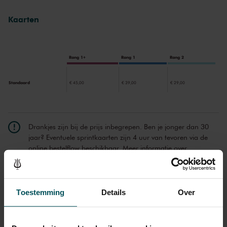
laten de cello op z’n allermooist horen.
Kaarten
Rang 1+
Rang 1
Rang 2
Standaard
€ 45,00
€ 39,00
€ 29,00
Drankjes zijn bij de prijs inbegrepen. Ben je jonger dan 30
jaar? Eventuele sprintkaarten zijn 4 uur van tevoren via de
online bestelflow beschikbaar.
Meer informatie over
sprintkaarten
Prijzen zijn exclusief transactiekosten: € 5 per bestelling. Wilt
u rolstoelplaatsen bestellen? Mail naar
Toestemming
Details
Over
kassa@concertgebouw.nl of bel de Concertgebouwlijn op
020 – 671 83 45.