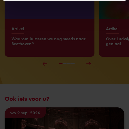
We werken samen met
32 derden
die uw gegevens
kunnen ontvangen en verwerken.
Artikel
Artikel
Waarom luisteren we nog steeds naar
Over Ludwi
Beethoven?
geniaal
Ook iets voor u?
wo 9 sep. 2026