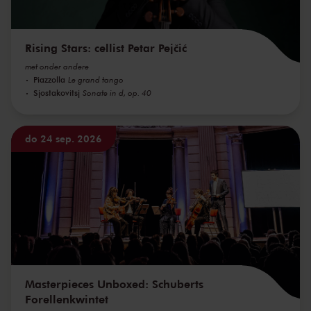
Rising Stars: cellist Petar Pejčić
met onder andere
Piazzolla
Le grand tango
Sjostakovitsj
Sonate in d, op. 40
do 24 sep. 2026
Masterpieces Unboxed: Schuberts
Forellenkwintet