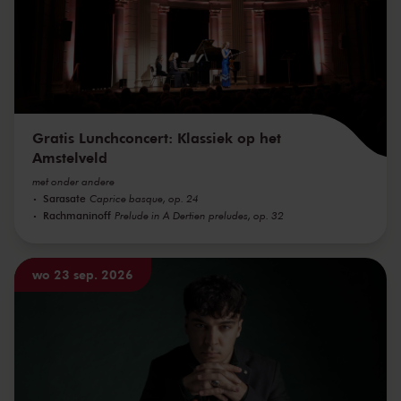
Gratis Lunchconcert: Klassiek op het
Amstelveld
met onder andere
Sarasate
Caprice basque, op. 24
Rachmaninoff
Prelude in A Dertien preludes, op. 32
wo 23 sep. 2026