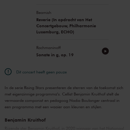
Beamish
Reverie (In opdracht van Het
Concertgebouw, Philharmonie
Luxemburg, ECHO)
Rachmaninoff
Sonate in g, op. 19
Dit concert heeft geen pauze
In de serie Rising Stars presenteren de sterren van de toekomst zich
met eigenzinnige programma’s. Cellist Benjamin Kruithof stelt de
vermaarde componist en pedagoog Nadia Boulanger centraal in
een programma met een waaier aan kleuren en stijlen.
Benjamin Kruithof
Rijzende ster Benjamin Kruithof, in 2020 winnaar van het Nationaal