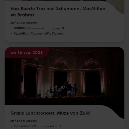
Van Baerle Trio met Schumann, MacMillan
en Brahms
met onder andere
Brahms
Pianotrio nr. 1 in B, op. 8
MacMillan
Fourteen Little Pictures
wo 16 sep. 2026
Gratis Lunchconcert: Muze van Zuid
met onder andere
Henkemans
Pianoconcert nr. 1