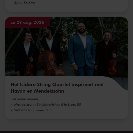
Spee
Salome
za 29 aug. 2026
Het Isidore String Quartet inspireert met
Haydn en Mendelssohn
met onder andere
Mendelssohn
Strijkkwartet nr. 6 in f, op. 80
Webern
Langsamer Satz