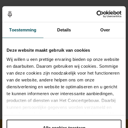
Toestemming
Details
Over
Beeld en geluid
Deze website maakt gebruik van cookies
Wij willen u een prettige ervaring bieden op onze website
en daarbuiten. Daarom gebruiken wij cookies. Sommige
van deze cookies zijn noodzakelijk voor het functioneren
van de website, andere helpen ons om onze
dienstverlening en website te optimaliseren en u gericht
te kunnen informeren over interessante aanbiedingen,
producten of diensten van Het Concertgebouw. Daarbij
kunnen persoonlijke gegevens worden verzameld en
gebruikt voor het personaliseren van advertenties. U kunt
onder 'aanpassen' zelf welke cookies wij mogen
plaatsen.
Alle cookies toestaan