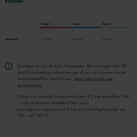
Kaarten
Rang 1+
Rang 1
Rang 2
Standaard
€ 29,00
€ 25,00
€ 19,00
Drankjes zijn bij de prijs inbegrepen. Ben je jonger dan 30
jaar? Eventuele sprintkaarten zijn 4 uur van tevoren via de
online bestelflow beschikbaar.
Meer informatie over
sprintkaarten
Prijzen zijn exclusief transactiekosten: € 5 per bestelling. Wilt
u rolstoelplaatsen bestellen? Mail naar
kassa@concertgebouw.nl of bel de Concertgebouwlijn op
020 – 671 83 45.