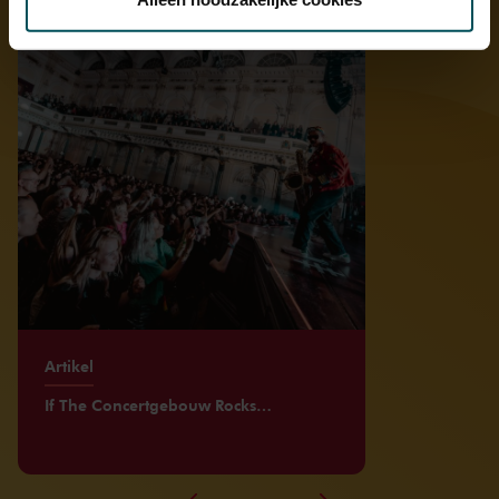
We werken samen met
32 derden
die uw gegevens
kunnen ontvangen en verwerken.
Artikel
If The Concertgebouw Rocks…