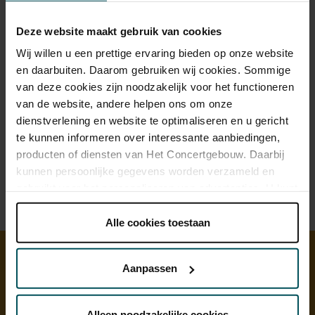
Deze website maakt gebruik van cookies
Wij willen u een prettige ervaring bieden op onze website
en daarbuiten. Daarom gebruiken wij cookies. Sommige
van deze cookies zijn noodzakelijk voor het functioneren
van de website, andere helpen ons om onze
dienstverlening en website te optimaliseren en u gericht
te kunnen informeren over interessante aanbiedingen,
producten of diensten van Het Concertgebouw. Daarbij
kunnen persoonlijke gegevens worden verzameld en
gebruikt voor het personaliseren van advertenties. U kunt
onder 'aanpassen' zelf welke cookies wij mogen
plaatsen.
Alle cookies toestaan
Lees onze cookieverklaring hier.
Lees onze
privacyverklaring hier.
Aanpassen
Ontdek meer
Via de
cookieverklaring
op onze website kunt u uw
toestemming op elk moment wijzigen of intrekken.
Alleen noodzakelijke cookies