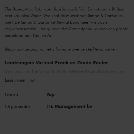
The Boxer
,
Mrs. Robinson
,
Scarborough Fair
. En natuurlijk
Bridge
over Troubled Water
. Wie kent de muziek van Simon & Garfunkel
niet? De Simon & Garfunkel Revival band keert – inclusief
strijkersensemble – terug naar Het Concertgebouw voor een groots
eerbetoon aan Paul en Art.
Bekijk ook de pagina met
informatie over versterkte concerten
Leadzangers Michael Frank en Guido Reuter
De musici van The Simon & Garfunkel Revival Band benaderen de
sound van het befaamde close harmony duo verbluffend goed.
Lees meer
Onder kenners bestaat er geen twijfel over: de stemmen van
leadzangers Michael Frank en Guido Reuter komen vrijwel overeen
Pop
Genre
met de stemmen van Paul Simon en Art Garfunkel. Ze bespelen
daarnaast ook nog eens begenadigd op meerdere instrumenten.
ITE Management bv
Organisator
Alle ingrediënten voor een spectaculair optreden.
The Simon & Garfunkel Revival Band
Simon & Garfunkel maakten toegankelijke, mild