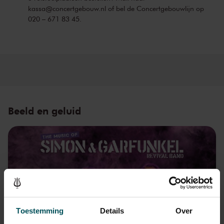
kassa@concertgebouw.nl of bel de Concertgebouwlijn op
020 – 671 83 45.
Beeld en geluid
Toestemming
Details
Over