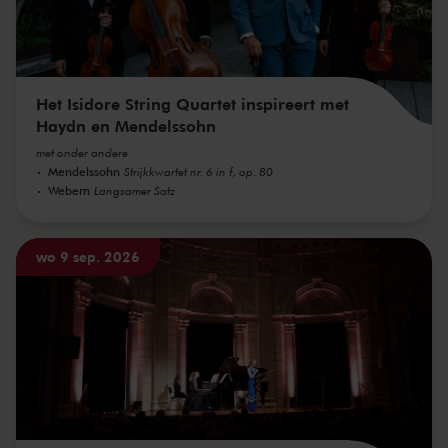
Het Isidore String Quartet inspireert met
Haydn en Mendelssohn
met onder andere
Mendelssohn
Strijkkwartet nr. 6 in f, op. 80
Webern
Langsamer Satz
wo 9 sep. 2026