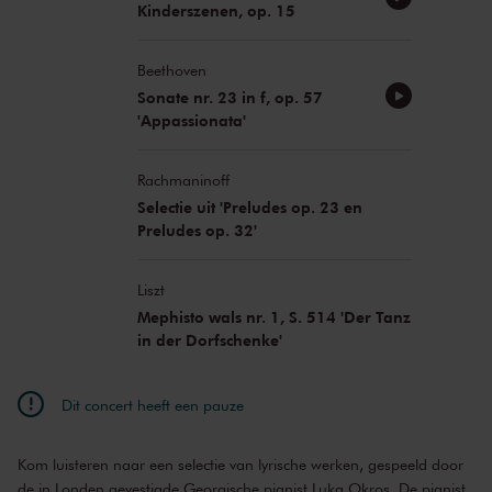
Kinderszenen, op. 15
Beethoven
Sonate nr. 23 in f, op. 57
'Appassionata'
Rachmaninoff
Selectie uit 'Preludes op. 23 en
Preludes op. 32'
Liszt
Mephisto wals nr. 1, S. 514 'Der Tanz
in der Dorfschenke'
Dit concert heeft een pauze
Kom luisteren naar een selectie van lyrische werken, gespeeld door
de in Londen gevestigde Georgische pianist Luka Okros. De pianist