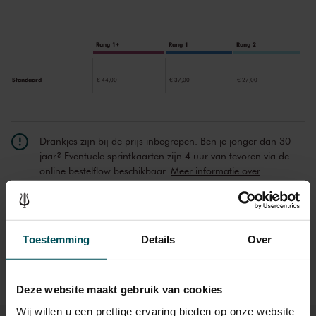
composities. Een van de stukken werd gefilmd tijdens de Sessions
van Het Concertgebouw.
Rang 1+
Rang 1
Rang 2
Standaard
€ 44,00
€ 37,00
€ 27,00
Drankjes zijn bij de prijs inbegrepen. Ben je jonger dan 30
jaar? Eventuele sprintkaarten zijn 4 uur van tevoren via de
online bestelflow beschikbaar.
Meer informatie over
sprintkaarten
Prijzen zijn exclusief transactiekosten: € 5 per bestelling. Wilt
u rolstoelplaatsen bestellen? Mail naar
Toestemming
Details
Over
kassa@concertgebouw.nl of bel de Concertgebouwlijn op
020 – 671 83 45.
Deze website maakt gebruik van cookies
Wij willen u een prettige ervaring bieden op onze website