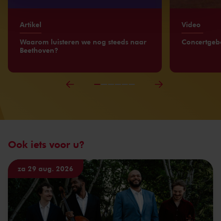
kunnen ontvangen en verwerken.
Artikel
Video
Waarom luisteren we nog steeds naar
Concertgeb
Beethoven?
Ook iets voor u?
za 29 aug. 2026