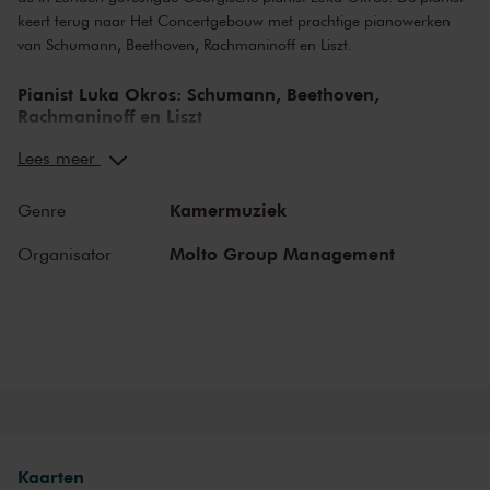
keert terug naar Het Concertgebouw met prachtige pianowerken
van Schumann, Beethoven, Rachmaninoff en Liszt.
Pianist Luka Okros:
Schumann, Beethoven,
Rachmaninoff en Liszt
De Georgische pianist Luka Okros zal u betoveren met een prachtig
Lees meer
programma dat bestaat uit vier pianosonates uit drie verschillende
eeuwen, die de evolutie en aanpassing van de klassieke vorm van
Kamermuziek
Genre
muziek aan elke periode laten zien.
Molto Group Management
Organisator
'De artiest van het geluid'
Luka Okros heeft zich bewezen als een van de meest veelbelovende
pianisten van zijn generatie. Hij won al acht eerste prijzen tijdens
internationale pianoconcoursen en trad op in 46 Engelse
graafschappen. Beschreven door critici als ‘Intens, sterk en
spontaan, met indrukwekkende creativiteit’, heeft Luka Okros een
internationale reputatie verworven door de passie en opwinding die
hij tijdens zijn live-optredens tentoonspreidt. Naast zijn carrière als
concertpianist, werkt Luka aan een album met zijn eigen
Kaarten