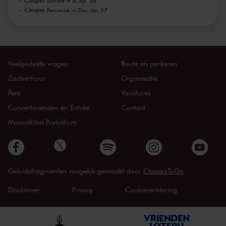
Chopin
Sonate in b, op. 58
Chopin
Berceuse in Des, op. 57
Veelgestelde vragen
Route en parkeren
Zaalverhuur
Organisatie
Pers
Vacatures
Concertvrienden en Entrée
Contact
Maandblad Preludium
Geluidsfragmenten mogelijk gemaakt door
ClassicsToGo
Disclaimer
Privacy
Cookieverklaring