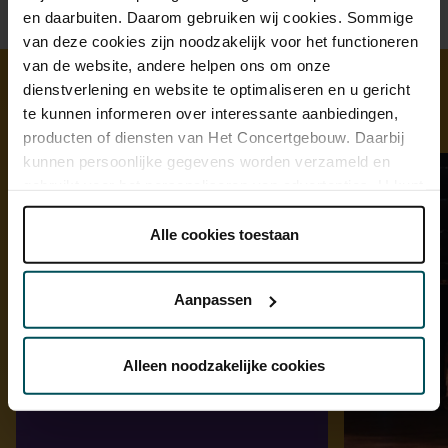
en daarbuiten. Daarom gebruiken wij cookies. Sommige
van deze cookies zijn noodzakelijk voor het functioneren
van de website, andere helpen ons om onze
dienstverlening en website te optimaliseren en u gericht
te kunnen informeren over interessante aanbiedingen,
Ontdek meer
producten of diensten van Het Concertgebouw. Daarbij
kunnen persoonlijke gegevens worden verzameld en
gebruikt voor het personaliseren van advertenties. U kunt
onder 'aanpassen' zelf welke cookies wij mogen
plaatsen.
Alle cookies toestaan
Lees onze cookieverklaring hier.
Lees onze
privacyverklaring hier.
Aanpassen
Via de
cookieverklaring
op onze website kunt u uw
toestemming op elk moment wijzigen of intrekken.
Alleen noodzakelijke cookies
We werken samen met
32 derden
die uw gegevens