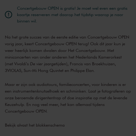
Philippe Elan
zang
Reyer Zwart
piano, gitaar
Concertgebouw OPEN is gratis! Je moet wel even een gratis
kaartje reserveren met daarop het tijdstip waarop je naar
Helena Basilova
piano
binnen wil.
3VIOLAS
Sun-Mi Hong Quintet
Sherry Dyanne
Na het grote succes van de eerste editie van Concertgebouw OPEN
zang
vorig jaar, keert Concertgebouw OPEN terug! Ook dit jaar kun je
Sam Eggenhuizen
zang
weer heerlijk komen dwalen door Het Concertgebouw. Met
Ben van Daal
piano
miniconcerten van onder anderen het Nederlands Kamerorkest
Liam Nassereddine
piano
(met Vivaldi's
De vier jaargetijden
), Francis van Broekhuizen,
Amy Nassereddine
saxofoon
3VIOLAS, Sun-Mi Hong Quintet en Philippe Elan.
Izaline Calister
zang
Thijs Borsten
piano
Maar er zijn ook audiotours, familieconcerten, voor kinderen is er
Danny Rombout
percussie
een instrumentenknutselhoek en schminken. Laat je fotograferen op
onze beroemde dirigententrap of doe inspiratie op met de levende
Keuzehulp. En nog veel meer, het kan allemaal tijdens
Concertgebouw OPEN.
Bekijk alvast het blokkenschema