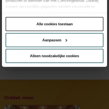
producten of diensten van Het Concertgebouw. Daarbij
kunnen persoonlijke gegevens worden verzameld en
gebruikt voor het personaliseren van advertenties. U kunt
onder 'aanpassen' zelf welke cookies wij mogen
plaatsen.
Alle cookies toestaan
Lees onze cookieverklaring hier.
Lees onze
privacyverklaring hier.
Aanpassen
Via de
cookieverklaring
op onze website kunt u uw
toestemming op elk moment wijzigen of intrekken.
Alleen noodzakelijke cookies
Bekijk de aftermovie van Concertgebouw OPEN 2023
We werken samen met
32 derden
die uw gegevens
kunnen ontvangen en verwerken.
Ontdek meer