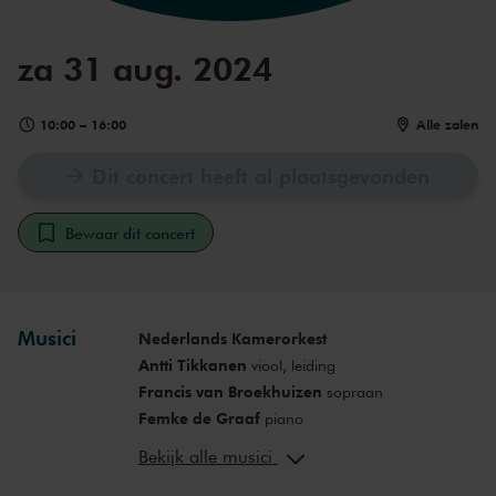
za 31 aug. 2024
10:00
–
16:00
Alle zalen
Dit concert heeft al plaatsgevonden
Bewaar dit concert
Musici
Nederlands Kamerorkest
Antti Tikkanen
viool, leiding
Francis van Broekhuizen
sopraan
Femke de Graaf
piano
Arturo den Hartog
countertenor
Bekijk alle musici
Daan Boertien
piano