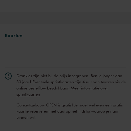
Boertien in de Kleine Zaal. In deze zaal geniet je ook van intieme
Franse chansons door Philippe Elan. Of laat je meevoeren door
neoklassieke klanken van Helena Basilova en 3VIOLAS in de
Spiegelzaal. Via de audiotour (neem je oortjes mee!) kun je meer
ontdekken over het gebouw zelf, voor de kleine muziekliefhebbers is
Kaarten
er een Familieconcert, een instrumentenknutselhoek en schminken.
En oh ja, er is nog heel veel meer te doen!
Drankjes zijn niet bij de prijs inbegrepen. Ben je jonger dan
30 jaar? Eventuele sprintkaarten zijn 4 uur van tevoren via de
online bestelflow beschikbaar.
Meer informatie over
sprintkaarten
Concertgebouw OPEN is gratis! Je moet wel even een gratis
kaartje reserveren met daarop het tijdstip waarop je naar
binnen wil.