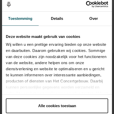
online bestelflow beschikbaar.
Meer informatie over
wo 18 aug.
18:40
Bekijk concert
2021
sprintkaarten
wo 18 aug.
20:55
Toestemming
Details
Over
Bekijk concert
Prijzen zijn exclusief transactiekosten: € 5 per bestelling. Wilt
2021
u rolstoelplaatsen bestellen? Mail naar
do 19 aug.
18:40
kassa@concertgebouw.nl of bel de Concertgebouwlijn op
Bekijk concert
2021
020 – 671 83 45.
Deze website maakt gebruik van cookies
do 19 aug.
20:55
Bekijk concert
2021
Wij willen u een prettige ervaring bieden op onze website
en daarbuiten. Daarom gebruiken wij cookies. Sommige
vr 20 aug. 2021
18:20
Bekijk concert
van deze cookies zijn noodzakelijk voor het functioneren
van de website, andere helpen ons om onze
vr 20 aug. 2021
20:55
Bekijk concert
dienstverlening en website te optimaliseren en u gericht
te kunnen informeren over interessante aanbiedingen,
za 21 aug. 2021
16:25
Bekijk concert
Ook iets voor u?
producten of diensten van Het Concertgebouw. Daarbij
kunnen persoonlijke gegevens worden verzameld en
za 21 aug. 2021
18:40
Bekijk concert
gebruikt voor het personaliseren van advertenties. U kunt
vr 11 sep. 2026
onder 'aanpassen' zelf welke cookies wij mogen
za 21 aug. 2021
20:55
Bekijk concert
plaatsen.
Alle cookies toestaan
Lees onze cookieverklaring hier.
Lees onze
zo 22 aug. 2021
16:40