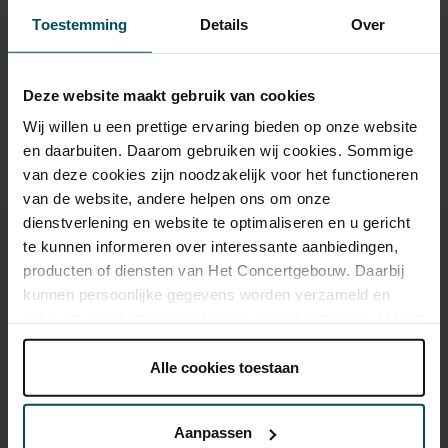
online bestelflow beschikbaar.
Meer informatie over
wo 18 aug.
18:40
Toestemming
Details
Over
Bekijk concert
2021
sprintkaarten
wo 18 aug.
20:55
Bekijk concert
Prijzen zijn exclusief transactiekosten: € 5 per bestelling. Wilt
2021
Deze website maakt gebruik van cookies
u rolstoelplaatsen bestellen? Mail naar
do 19 aug.
18:40
kassa@concertgebouw.nl of bel de Concertgebouwlijn op
Bekijk concert
2021
Wij willen u een prettige ervaring bieden op onze website
020 – 671 83 45.
en daarbuiten. Daarom gebruiken wij cookies. Sommige
do 19 aug.
20:55
Bekijk concert
2021
van deze cookies zijn noodzakelijk voor het functioneren
van de website, andere helpen ons om onze
vr 20 aug. 2021
18:20
Bekijk concert
dienstverlening en website te optimaliseren en u gericht
te kunnen informeren over interessante aanbiedingen,
vr 20 aug. 2021
20:55
Bekijk concert
producten of diensten van Het Concertgebouw. Daarbij
kunnen persoonlijke gegevens worden verzameld en
za 21 aug. 2021
16:25
Bekijk concert
Ook iets voor u?
gebruikt voor het personaliseren van advertenties. U kunt
onder 'aanpassen' zelf welke cookies wij mogen
za 21 aug. 2021
18:40
Bekijk concert
plaatsen.
Alle cookies toestaan
vr 11 sep. 2026
Lees onze cookieverklaring hier.
Lees onze
za 21 aug. 2021
20:55
Bekijk concert
privacyverklaring hier.
Aanpassen
zo 22 aug. 2021
16:40