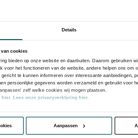
zo 1 aug.
zo 1 aug.
Bekijk alle
do 5 aug
Details
do 5 aug
 van cookies
za 7 aug.
varing bieden op onze website en daarbuiten. Daarom gebruiken 
rijs inbegrepen. Ben je jonger dan 30 jaar?
jk voor het functioneren van de website, andere helpen ons om o
za 7 aug.
n zijn 4 uur van tevoren via de online
u gericht te kunnen informeren over interessante aanbiedingen, p
r.
Meer informatie over sprintkaarten
en persoonlijke gegevens worden verzameld en gebruikt voor he
di 10 aug
aanpassen' zelf welke cookies wij mogen plaatsen.
transactiekosten: € 5 per bestelling. Wilt u
hier.
Lees onze privacyverklaring hier.
di 10 aug
ellen? Mail naar kassa@concertgebouw.nl
ouwlijn op 020 – 671 83 45.
nze website kunt u uw toestemming op elk moment wijzigen of i
vr 13 aug
ookies
Aanpassen
A
vr 13 aug
erden
die uw gegevens kunnen ontvangen en verwerken.