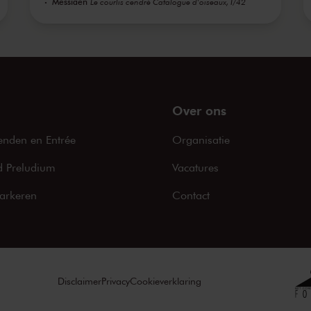
Messiaen
Le courlis cendré Catalogue d'oiseaux, I/42
za 21 aug
za 21 aug
zo 22 aug
Over ons
zo 22 aug
enden en Entrée
Organisatie
wo 25 au
2021
 Preludium
Vacatures
wo 25 au
2021
arkeren
Contact
do 26 aug
2021
do 26 aug
2021
Disclaimer
Privacy
Cookieverklaring
za 28 aug