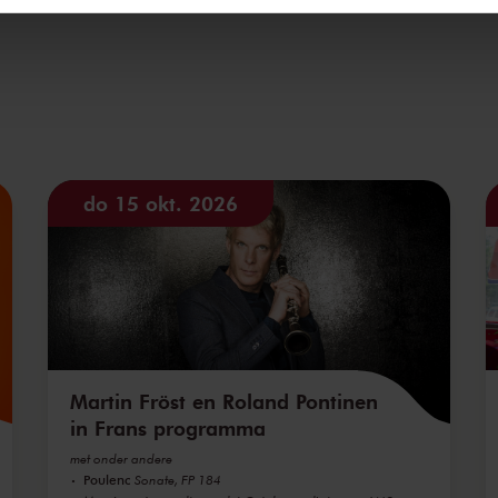
za 14 aug
za 14 aug
zo 15 aug
zo 15 aug
do 15 okt. 2026
wo 18 au
2021
wo 18 au
2021
do 19 aug
2021
do 19 aug
2021
Martin Fröst en Roland Pontinen
in Frans programma
vr 20 aug
met onder andere
Poulenc
Sonate, FP 184
vr 20 aug