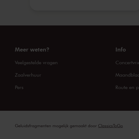
Meer weten?
Info
Veelgestelde vragen
Concertvri
Zaalverhuur
Maandblad
Pers
Route en p
Geluidsfragmenten mogelijk gemaakt door
ClassicsToGo