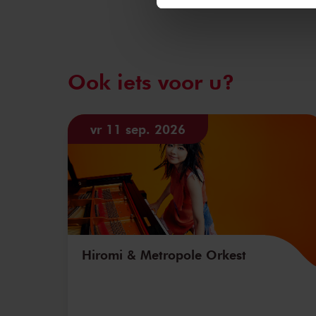
Ook iets voor u?
vr 11 sep. 2026
Hiromi & Metropole Orkest