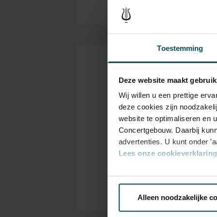
Toestemming
Kaarten
Deze website maakt gebruik
Wij willen u een prettige er
Drankjes zijn bij de p
deze cookies zijn noodzakeli
Eventuele sprintkaarte
website te optimaliseren en 
bestelflow beschikbaa
Concertgebouw. Daarbij kunn
advertenties. U kunt onder '
Prijzen zijn exclusief 
Lees onze cookieverklaring 
rolstoelplaatsen best
of bel de Concertgeb
Via de
cookieverklaring
op o
Alleen noodzakelijke c
We werken samen met
32 d