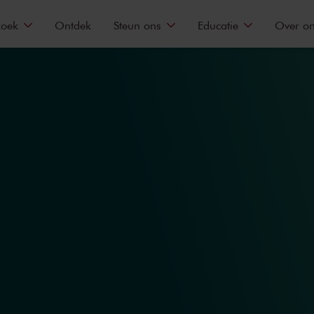
zoek
Ontdek
Steun ons
Educatie
Over o