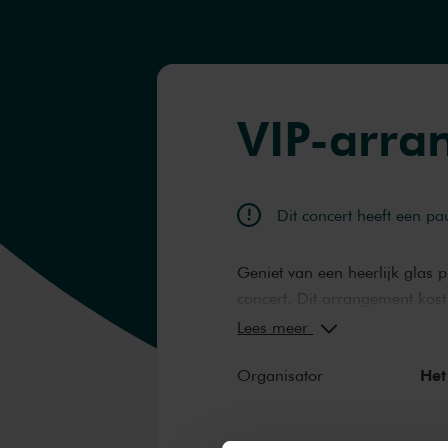
VIP-arra
Dit concert heeft een pa
Geniet van een heerlijk glas p
concert. Dit arrangement kos
VriendenLoterij bestellen met
Lees meer
vóór het concert. Via de vast
Het
Organisator
arrangement klaarstaat vanzel
en de borrelgarnituur in de za