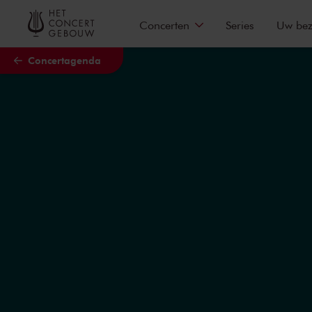
Naar hoofdcontent
Concerten
Series
Uw be
Concertagenda