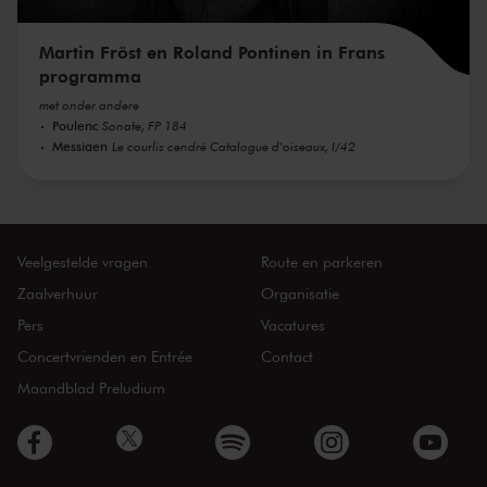
Martin Fröst en Roland Pontinen in Frans
programma
met onder andere
Poulenc
Sonate, FP 184
Messiaen
Le courlis cendré Catalogue d'oiseaux, I/42
Veelgestelde vragen
Route en parkeren
Zaalverhuur
Organisatie
Pers
Vacatures
Concertvrienden en Entrée
Contact
Maandblad Preludium