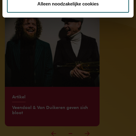
toestemming op elk moment wijzigen of intrekken.
Alleen noodzakelijke cookies
We werken samen met
32 derden
die uw gegevens
kunnen ontvangen en verwerken.
Artikel
Veendaal & Van Duikeren geven zich
bloot