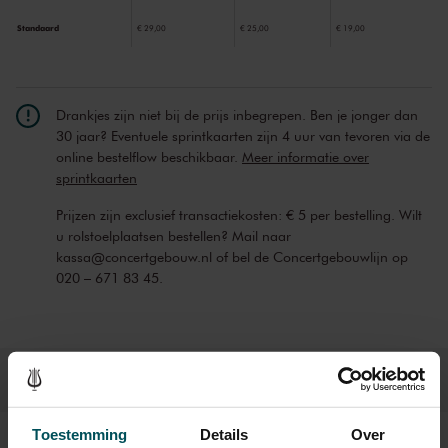
Standaard
€ 29,00
€ 25,00
€ 19,00
Drankjes zijn niet bij de prijs inbegrepen. Ben je jonger dan
30 jaar? Eventuele sprintkaarten zijn 4 uur van tevoren via de
online bestelflow beschikbaar.
Meer informatie over
sprintkaarten
Prijzen zijn exclusief transactiekosten: € 5 per bestelling. Wilt
u rolstoelplaatsen bestellen? Mail naar
kassa@concertgebouw.nl of bel de Concertgebouwlijn op
020 – 671 83 45.
Toestemming
Details
Over