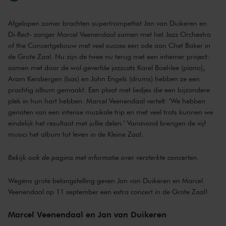
Afgelopen zomer brachten supertrompettist Jan van Duikeren en
Di-Rect- zanger Marcel Veenendaal samen met het Jazz Orchestra
of the Concertgebouw met veel succes een ode aan Chet Baker in
de Grote Zaal. Nu zijn de twee nu terug met een intiemer project:
samen met door de wol geverfde jazzcats Karel Boehlee (piano),
Aram Kersbergen (bas) en John Engels (drums) hebben ze een
prachtig album gemaakt. Een plaat met liedjes die een bijzondere
plek in hun hart hebben. Marcel Veenendaal vertelt: 'We hebben
genoten van een intense muzikale trip en met veel trots kunnen we
eindelijk het resultaat met jullie delen.' Vanavond brengen de vijf
musici het album tot leven in de Kleine Zaal.
Bekijk ook de pagina met
informatie over versterkte concerten
.
Wegens grote belangstelling geven Jan van Duikeren en Marcel
Veenendaal op
11 september
een extra concert in de Grote Zaal!
Marcel Veenendaal en Jan van Duikeren