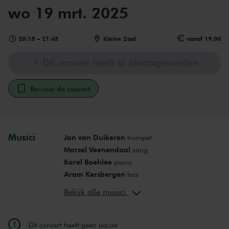
wo 19 mrt. 2025
20:15
–
21:45
Kleine Zaal
vanaf 19,00
Dit concert heeft al plaatsgevonden
Bewaar dit concert
Musici
Jan van Duikeren
trompet
Marcel Veenendaal
zang
Karel Boehlee
piano
Aram Kersbergen
bas
John Engels
drums
Bekijk alle musici
Dit concert heeft geen pauze