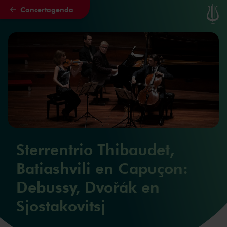
Concertagenda
Naar hoofdcontent
Sterrentrio Thibaudet,
Batiashvili en Capuçon:
Debussy, Dvořák en
Sjostakovitsj