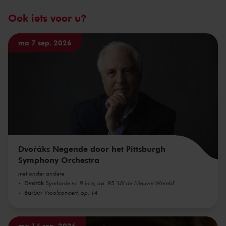
Ook iets voor u?
ma 7 sep. 2026
Dvořáks Negende door het Pittsburgh
Symphony Orchestra
met onder andere
Dvořák
Symfonie nr. 9 in e, op. 95 'Uit de Nieuwe Wereld'
Barber
Vioolconcert, op. 14
ma 14 sep. 2026