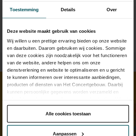
sprintkaarten
Toestemming
Details
Over
Prijzen zijn exclusief transactiekosten: € 5 per bestelling. Wilt
u rolstoelplaatsen bestellen? Mail naar
kassa@concertgebouw.nl of bel de Concertgebouwlijn op
020 – 671 83 45.
Deze website maakt gebruik van cookies
Wij willen u een prettige ervaring bieden op onze website
en daarbuiten. Daarom gebruiken wij cookies. Sommige
van deze cookies zijn noodzakelijk voor het functioneren
van de website, andere helpen ons om onze
dienstverlening en website te optimaliseren en u gericht
te kunnen informeren over interessante aanbiedingen,
producten of diensten van Het Concertgebouw. Daarbij
kunnen persoonlijke gegevens worden verzameld en
Ontdek meer
gebruikt voor het personaliseren van advertenties. U kunt
onder 'aanpassen' zelf welke cookies wij mogen
plaatsen.
Alle cookies toestaan
Lees onze cookieverklaring hier.
Lees onze
privacyverklaring hier.
Aanpassen