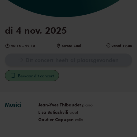
di 4 nov. 2025
20:15
–
22:10
Grote Zaal
vanaf 19,00
Dit concert heeft al plaatsgevonden
Bewaar dit concert
Musici
Jean-Yves Thibaudet
piano
Lisa Batiashvili
viool
Gautier Capuçon
cello