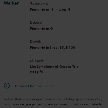
Werken
Sjostakovitsj
Pianotrio nr. 1 in c, op. 8
Debussy
Pianotrio in G
Dvořák
Pianotrio in f, op. 65, B 130
M. Martin
Lim Symphony of Oceans Trio
(toegift)
Dit concert heeft een pauze
Het heeft altijd iets magisch, musici die niet dagelijks samenspelen,
maar voor de gelegenheid bij elkaar komen. In dit concert betreden