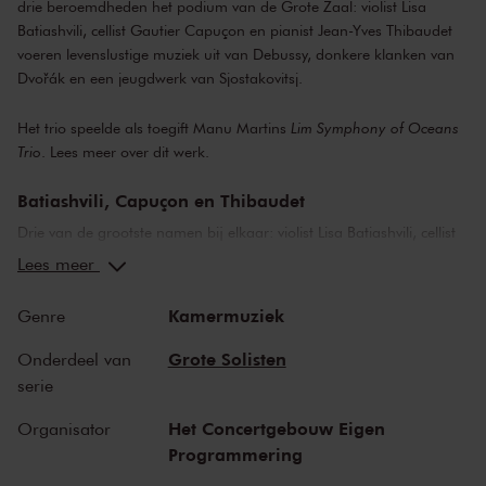
drie beroemdheden het podium van de Grote Zaal: violist Lisa
Batiashvili, cellist Gautier Capuçon en pianist Jean-Yves Thibaudet
voeren levenslustige muziek uit van Debussy, donkere klanken van
Dvořák en een jeugdwerk van Sjostakovitsj.
Het trio speelde als toegift Manu Martins
Lim Symphony of Oceans
Trio
.
Lees meer over dit werk.
Batiashvili, Capuçon en Thibaudet
Drie van de grootste namen bij elkaar: violist Lisa Batiashvili, cellist
Gautier Capuçon en pianist Jean-Yves Thibaudet. Dit belooft een
Lees meer
ongekende muzikale ontmoeting te worden in schitterend
repertoire. Een gelegenheidstrio is misschien nog wel spannender
Kamermuziek
Genre
dan een bestaand ensemble: het moment waarop de musici
samenkomen, begint het aftasten en bij elkaar brengen van de
Grote Solisten
Onderdeel van
stemmen. De opwinding is groot als je als trio niet al dagelijks
serie
repeteert. Hier staat iets magisch te gebeuren.
Het Concertgebouw Eigen
Organisator
Debussy en Dvořák
Programmering
Interessant: Debussy’s enige pianotrio is drie jaar eerder dan