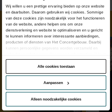
Wij willen u een prettige ervaring bieden op onze website
en daarbuiten. Daarom gebruiken wij cookies. Sommige
van deze cookies zijn noodzakelijk voor het functioneren
van de website, andere helpen ons om onze
Ontdek meer
dienstverlening en website te optimaliseren en u gericht
te kunnen informeren over interessante aanbiedingen,
producten of diensten van Het Concertgebouw. Daarbij
kunnen persoonlijke gegevens worden verzameld en
gebruikt voor het personaliseren van advertenties. U kunt
onder 'aanpassen' zelf welke cookies wij mogen
plaatsen.
Alle cookies toestaan
Lees onze cookieverklaring hier.
Lees onze
privacyverklaring hier.
Aanpassen
Via de
cookieverklaring
op onze website kunt u uw
toestemming op elk moment wijzigen of intrekken.
Alleen noodzakelijke cookies