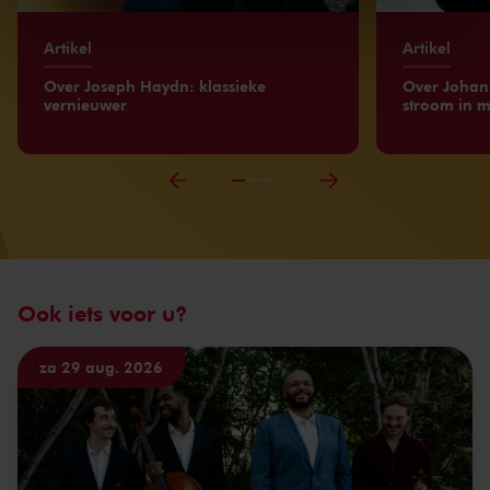
We werken samen met
32 derden
die uw gegevens
kunnen ontvangen en verwerken.
Artikel
Artikel
Over Joseph Haydn: klassieke
Over Johan
vernieuwer
stroom in m
Ook iets voor u?
za 29 aug. 2026