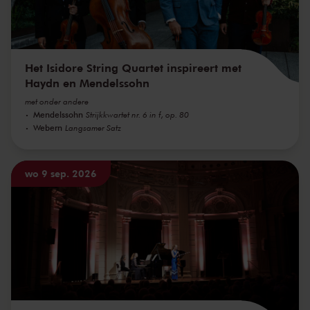
Het Isidore String Quartet inspireert met
Haydn en Mendelssohn
met onder andere
Mendelssohn
Strijkkwartet nr. 6 in f, op. 80
Webern
Langsamer Satz
wo 9 sep. 2026