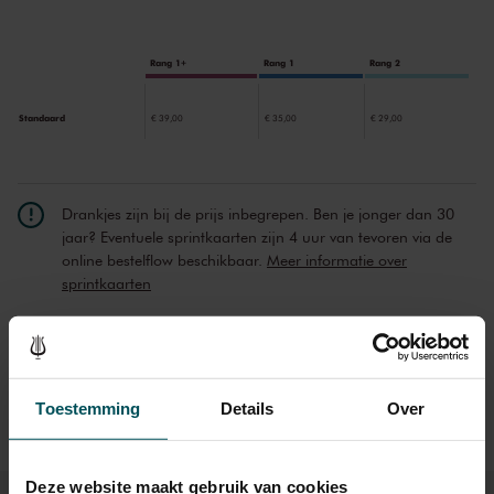
Rang 1+
Rang 1
Rang 2
Standaard
€ 39,00
€ 35,00
€ 29,00
Drankjes zijn bij de prijs inbegrepen. Ben je jonger dan 30
jaar? Eventuele sprintkaarten zijn 4 uur van tevoren via de
online bestelflow beschikbaar.
Meer informatie over
sprintkaarten
Prijzen zijn exclusief transactiekosten: € 5 per bestelling. Wilt
u rolstoelplaatsen bestellen? Mail naar
kassa@concertgebouw.nl of bel de Concertgebouwlijn op
020 – 671 83 45.
Toestemming
Details
Over
Deze website maakt gebruik van cookies