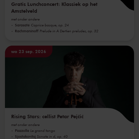
Gratis Lunchconcert: Klassiek op het
Amstelveld
met onder andere
Sarasate
Caprice basque, op. 24
Rachmaninoff
Prelude in A Dertien preludes, op. 32
wo 23 sep. 2026
Rising Stars: cellist Petar Pejčić
met onder andere
Piazzolla
Le grand tango
Sjostakovitsj
Sonate in d, op. 40