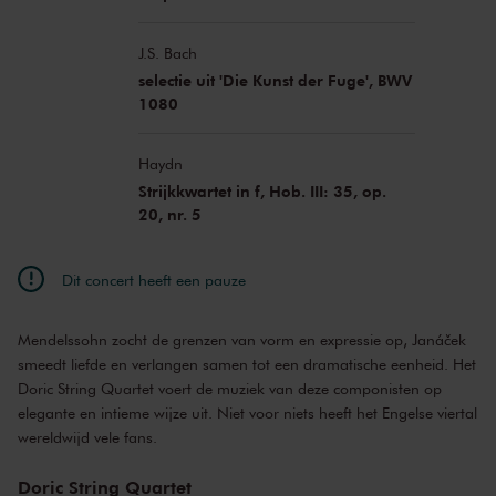
J.S. Bach
selectie uit 'Die Kunst der Fuge', BWV
1080
Haydn
Strijkkwartet in f, Hob. III: 35, op.
20, nr. 5
Dit concert heeft een pauze
Mendelssohn zocht de grenzen van vorm en expressie op, Janáček
smeedt liefde en verlangen samen tot een dramatische eenheid. Het
Doric String Quartet voert de muziek van deze componisten op
elegante en intieme wijze uit. Niet voor niets heeft het Engelse viertal
wereldwijd vele fans.
Doric String Quartet