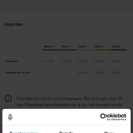
ploeteren, schrappen en schaven. Maar hard werken loont: van de
eerste iconische paukenslagen tot de magnifieke finale, iedere noot
is raak in dit symfonische meesterwerk.
Kaarten
Rang 1+
Rang 1
Rang 2
Rang 3
Rang 4
Standaard
€ 71,00
€ 62,00
€ 53,00
€ 44,00
€ 35,00
Jongeren tot 30 jaar
€ 20,00
€ 20,00
€ 20,00
Drankjes zijn bij de prijs inbegrepen. Ben je jonger dan 30
jaar? Eventuele sprintkaarten zijn 4 uur van tevoren via de
online bestelflow beschikbaar.
Meer informatie over
sprintkaarten
Prijzen zijn exclusief transactiekosten: € 5 per bestelling. Wilt