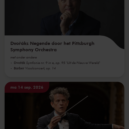
Dvořáks Negende door het Pittsburgh
Symphony Orchestra
met onder andere
Dvořák
Symfonie nr. 9 in e, op. 95 'Uit de Nieuwe Wereld'
Barber
Vioolconcert, op. 14
ma 14 sep. 2026