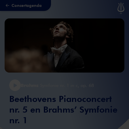
Concertagenda
Naar hoofdcontent
Brahms
Symfonie nr. 1 in c, op. 68
Beethovens Pianoconcert
nr. 5 en Brahms’ Symfonie
nr. 1