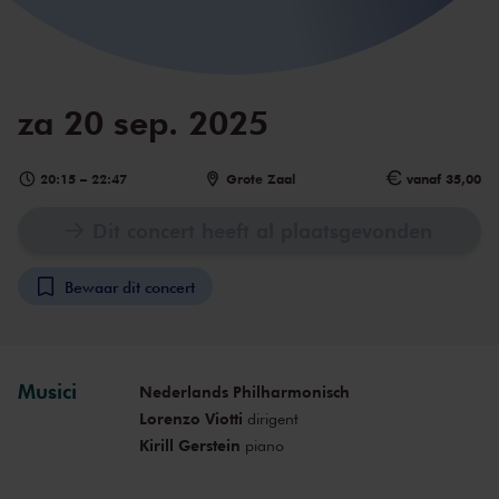
za 20 sep. 2025
20:15
–
22:47
Grote Zaal
vanaf 35,00
Dit concert heeft al plaatsgevonden
Bewaar dit concert
Musici
Nederlands Philharmonisch
Lorenzo Viotti
dirigent
Kirill Gerstein
piano