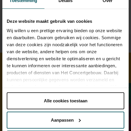
Toestemming
Details
Over
u rolstoelplaatsen bestellen? Mail naar
kassa@concertgebouw.nl of bel de Concertgebouwlijn op
020 – 671 83 45.
Deze website maakt gebruik van cookies
Wij willen u een prettige ervaring bieden op onze website
en daarbuiten. Daarom gebruiken wij cookies. Sommige
van deze cookies zijn noodzakelijk voor het functioneren
van de website, andere helpen ons om onze
dienstverlening en website te optimaliseren en u gericht
te kunnen informeren over interessante aanbiedingen,
producten of diensten van Het Concertgebouw. Daarbij
Ontdek meer
kunnen persoonlijke gegevens worden verzameld en
gebruikt voor het personaliseren van advertenties. U kunt
onder 'aanpassen' zelf welke cookies wij mogen
plaatsen.
Alle cookies toestaan
Lees onze cookieverklaring hier.
Lees onze
privacyverklaring hier.
Aanpassen
Via de
cookieverklaring
op onze website kunt u uw