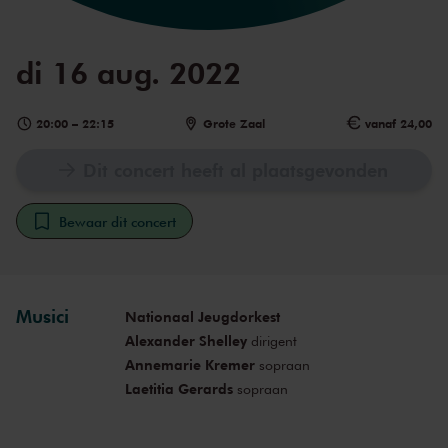
di 16 aug. 2022
20:00
–
22:15
Grote Zaal
vanaf 24,00
Dit concert heeft al plaatsgevonden
Bewaar dit concert
Musici
Nationaal Jeugdorkest
Alexander Shelley
dirigent
Annemarie Kremer
sopraan
Laetitia Gerards
sopraan