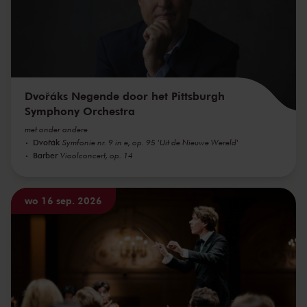
Dvořáks Negende door het Pittsburgh
Symphony Orchestra
met onder andere
Dvořák
Symfonie nr. 9 in e, op. 95 'Uit de Nieuwe Wereld'
Barber
Vioolconcert, op. 14
wo 16 sep. 2026