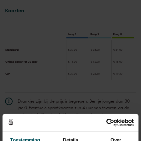
Kaarten
Rang 1
Rang 2
Rang 3
Standaard
€ 39,00
€ 32,00
€ 24,00
Online sprint tot 30 jaar
€ 16,00
€ 16,00
€ 16,00
CJP
€ 39,00
€ 25,60
€ 19,20
Drankjes zijn bij de prijs inbegrepen. Ben je jonger dan 30
jaar? Eventuele sprintkaarten zijn 4 uur van tevoren via de
online bestelflow beschikbaar.
Meer informatie over
sprintkaarten
Prijzen zijn exclusief transactiekosten: € 5 per bestelling. Wilt
u rolstoelplaatsen bestellen? Mail naar
Toestemming
Details
Over