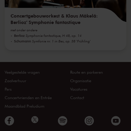
Concertgebouworkest & Klaus Mäkelä:
Berlioz' Symphonie fantastique
met onder andere
Berlioz
Symphonie fantastique, H 48, op. 14
Schumann
Symfonie nr. 1 in Bes, op. 38 'Frühling'
Veelgestelde vragen
Route en parkeren
Zaalverhuur
Organisatie
Pers
Vacatures
Concertvrienden en Entrée
Contact
Maandblad Preludium