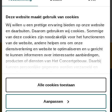
kassa@concertgebouw.nl of bel de Concertgebouwlijn op
020 – 671 83 45.
Deze website maakt gebruik van cookies
Wij willen u een prettige ervaring bieden op onze website
en daarbuiten. Daarom gebruiken wij cookies. Sommige
van deze cookies zijn noodzakelijk voor het functioneren
van de website, andere helpen ons om onze
dienstverlening en website te optimaliseren en u gericht
te kunnen informeren over interessante aanbiedingen,
Ontdek meer
producten of diensten van Het Concertgebouw. Daarbij
kunnen persoonlijke gegevens worden verzameld en
gebruikt voor het personaliseren van advertenties. U kunt
onder 'aanpassen' zelf welke cookies wij mogen
plaatsen.
Alle cookies toestaan
Lees onze cookieverklaring hier.
Lees onze
privacyverklaring hier.
Aanpassen
Via de
cookieverklaring
op onze website kunt u uw