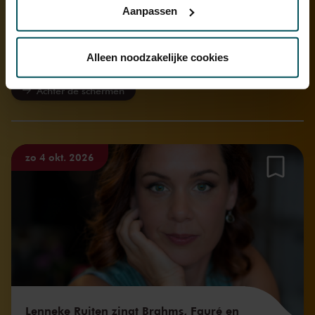
Aanpassen
Via de
cookieverklaring
op onze website kunt u uw
toestemming op elk moment wijzigen of intrekken.
Alleen noodzakelijke cookies
Onderdeel van
Achter de schermen
We werken samen met
32 derden
die uw gegevens
kunnen ontvangen en verwerken.
zo 4 okt. 2026
Lenneke Ruiten zingt Brahms, Fauré en