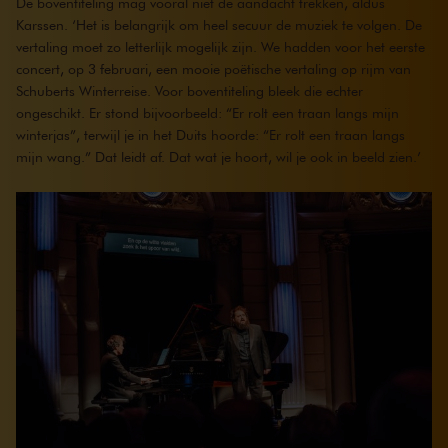
De boventiteling mag vooral niet de aandacht trekken, aldus
Karssen. ‘Het is belangrijk om heel secuur de muziek te volgen. De
vertaling moet zo letterlijk mogelijk zijn. We hadden voor het eerste
concert, op 3 februari, een mooie poëtische vertaling op rijm van
Schuberts Winterreise. Voor boventiteling bleek die echter
ongeschikt. Er stond bijvoorbeeld: “Er rolt een traan langs mijn
winterjas”, terwijl je in het Duits hoorde: “Er rolt een traan langs
mijn wang.” Dat leidt af. Dat wat je hoort, wil je ook in beeld zien.’