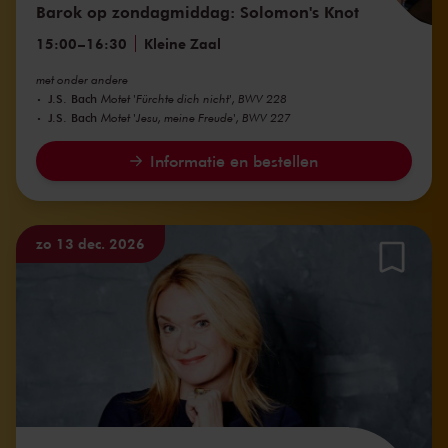
Barok op zondagmiddag: Solomon's Knot
15:00
–
16:30
Kleine Zaal
met onder andere
J.S. Bach
Motet 'Fürchte dich nicht', BWV 228
J.S. Bach
Motet 'Jesu, meine Freude', BWV 227
Informatie en bestellen
zo 13 dec. 2026