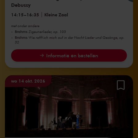
Debussy
14:15
–
16:35
Kleine Zaal
met onder andere
Brahms
Zigeunerlieder, op. 103
Brahms
Wie rafft ich mich auf in der Nacht Lieder und Gesänge, op.
32
Informatie en bestellen
wo 14 okt. 2026