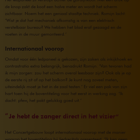
de knop zakt de koof een halve meter en wordt het scherm
zichtbaar. Noem het een geniaal staaltje techniek. Romijn lacht:
‘Wist je dat het mechaniek afkomstig is van een elektrisch
verstelbaar bureau? We hebben het blad eraf gezaagd en de
voeten in de muur gemonteerd.’
Internationaal voorop
Omdat voor één ledpaneel is gekozen, zijn zaken als inkijkhoek en
contrastratio extra belangrijk, benadrukt Romijn. ‘Van tevoren had
ik mijn zorgen: zou het scherm overal leesbaar zijn? Ook als je op
de eerste rij zit of op het balkon? Je kunt nog zoveel meten,
uiteindelijk moet je het in de zaal testen.’ Er viel een pak van zijn
hart toen hij de boventiteling voor het eerst in werking zag. ‘Ik
dacht: pfew, het pakt gelukkig goed uit.’
Je hebt de zanger direct in het vizier
Het Concertgebouw loopt internationaal voorop met de manier
waarop het boventiteling bij liedrecitals presenteert. ‘Ik ken geen