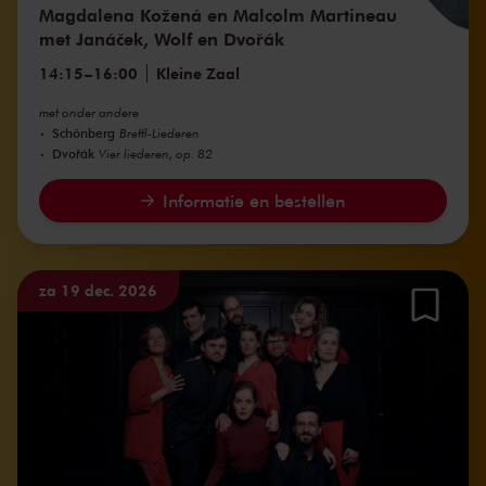
Magdalena Kožená en Malcolm Martineau
met Janáček, Wolf en Dvořák
14:15
–
16:00
Kleine Zaal
met onder andere
Schönberg
Brettl-Liederen
Dvořák
Vier liederen, op. 82
Informatie en bestellen
za 19 dec. 2026