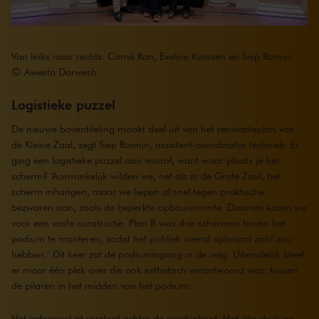
Van links naar rechts: Corné Ran, Eveline Karssen en Siep Romijn
©
Awesta Darwesh
Logistieke puzzel
De nieuwe boventiteling maakt deel uit van het renovatieplan van
de Kleine Zaal, zegt Siep Romijn, assistent-coördinator techniek. Er
ging een logistieke puzzel aan vooraf, want waar plaats je het
scherm? ‘Aanvankelijk wilden we, net als in de Grote Zaal, het
scherm inhangen, maar we liepen al snel tegen praktische
bezwaren aan, zoals de beperkte opbouwruimte. Daarom kozen we
voor een vaste constructie. Plan B was drie schermen boven het
podium te monteren, zodat het publiek overal optimaal zicht zou
hebben.’ Dit keer zat de podiumingang in de weg. Uiteindelijk bleef
er maar één plek over die ook esthetisch verantwoord was: tussen
de pilaren in het midden van het podium.
Het ledpaneel zit verstopt achter de gordijnkoof. Met één druk op