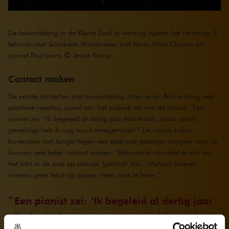
De boventiteling in de Kleine Zaal in werking tijdens het recital op 3
februari met Schuberts Winterreise, met tenor Allan Clayton en
©
pianist Paul Lewis
Jessie Kamp
Contact maken
De eerste concerten met boventiteling zitten erop. Ran ontving veel
positieve reacties, zowel van het publiek als van de musici. ‘Een
pianist zei: “Ik begeleid al dertig jaar liedrecitals, maar zoiets
geweldigs heb ik nog nooit meegemaakt.” De musici kijken
bovendien niet langer tegen een zaal met gebogen koppies aan, ze
kunnen veel beter contact maken.’ Bijkomend voordeel is ook dat
het licht in de zaal op standje ‘gedimd’ kan. ‘Mensen hoeven
immers geen tekst op papier meer mee te lezen.’
Een pianist zei: ‘Ik begeleid al dertig jaar
liedrecitals, maar zoiets geweldigs heb ik