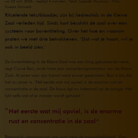
wo 25 mrt. 2026 - leestijd 4 minuten - Tekst: Liesbeth Houtman - Foto:
Awesta Darwesh
Ritselende tekstblaadjes zijn bij liedrecitals in de Kleine
Zaal verleden tijd. Sinds kort beschikt de zaal over een
systeem voor boventiteling. Over het hoe en waarom
praten we met drie betrokkenen. ‘Dat wat je hoort, wil je
ook in beeld zien.’
De boventiteling in de Kleine Zaal was een lang gekoesterde wens,
zegt Corné Ran, sinds twee jaar concertprogrammeur van de Kleine
Zaal. Al jaren voor zijn komst werd erover gesproken. Ran is blij dat
het nu zover is. ‘Het eerste wat mij opviel, is de enorme rust en
concentratie in de zaal. De focus ligt nu helemaal op de zanger. Het
lijkt zelfs wel of er minder wordt gehoest.’
Het eerste wat mij opviel, is de enorme
rust en concentratie in de zaal
Belangrijk uitgangspunt was voor hem de toegankelijkheid. ‘Een