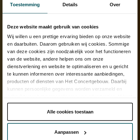
regenton en een groendak
Toestemming
Details
Over
Bitterballen van koffiedrab
Laurien: ‘We schenken bijvoorbeeld dranken uit glas en in glas;
Deze website maakt gebruik van cookies
kartonnen bekers gebruiken we al heel lang niet meer. Ook hebben
Wij willen u een prettige ervaring bieden op onze website
we een bruiswatertap, zo omzeilen we het gebruik van waterflessen
en daarbuiten. Daarom gebruiken wij cookies. Sommige
en tappen we het water zó in het glas. In de tuin hebben we een
van deze cookies zijn noodzakelijk voor het functioneren
insectenhotel, een regenton en een groendak. Er is ook een
van de website, andere helpen ons om onze
moestuin, waar vergaarde koffiedrab uit de koffiemachines van de
dienstverlening en website te optimaliseren en u gericht
bars terechtkomt. Een ander deel van deze koffiedrab wordt
te kunnen informeren over interessante aanbiedingen,
geleverd aan een bedrijf, dat er paddenstoelen van kweekt. Deze
worden verwerkt tot oesterzwambitterballen, die we serveren tijdens
producten of diensten van Het Concertgebouw. Daarbij
ontvangsten. Nog iets anders: in de kelder staat een verzamelpunt
kunnen persoonlijke gegevens worden verzameld en
waar medewerkers en musici hun oude kleding in kunnen doen, dit
gebruikt voor het personaliseren van advertenties. U kunt
wordt dan elders hergebruikt.’
onder 'aanpassen' zelf welke cookies wij mogen
plaatsen.
Alle cookies toestaan
Lees onze cookieverklaring hier.
Lees onze
privacyverklaring hier.
Aanpassen