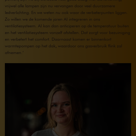
vrijwel alle lampen zijn nu vervangen door veel duurzamere
ledverlichting. En we weten nu ook waar de verbeterpunten liggen.
Zo willen we de komende jaren AI integreren in ons
ventilatiesysteem. AI kan dan anticiperen op de temperatuur buiten
en het ventilatiesysteem vanzelf afstellen. Dat zorgt voor bezuiniging
en verbetert het comfort. Daarnaast komen er binnenkort
warmtepompen op het dak, waardoor ons gasverbruik flink zal
afnemen.’