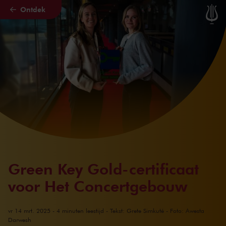
Ontdek
Naar hoofdcontent
Green Key Gold-certificaat
voor Het Concertgebouw
vr 14 mrt. 2025 - 4 minuten leestijd - Tekst: Grete Simkuté - Foto: Awesta
Darwesh