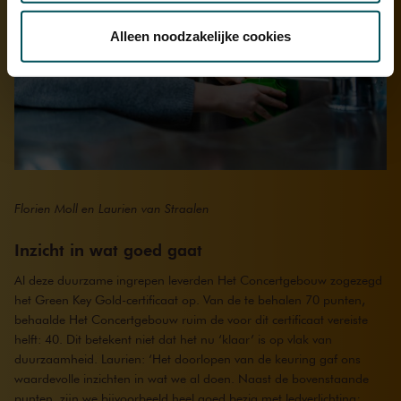
Via de
cookieverklaring
op onze website kunt u uw
toestemming op elk moment wijzigen of intrekken.
Alleen noodzakelijke cookies
We werken samen met
32 derden
die uw gegevens
kunnen ontvangen en verwerken.
Florien Moll en Laurien van Straalen
Inzicht in wat goed gaat
Al deze duurzame ingrepen leverden Het Concertgebouw zogezegd
het Green Key Gold-certificaat op. Van de te behalen 70 punten,
behaalde Het Concertgebouw ruim de voor dit certificaat vereiste
helft: 40. Dit betekent niet dat het nu ‘klaar’ is op vlak van
duurzaamheid. Laurien: ‘Het doorlopen van de keuring gaf ons
waardevolle inzichten in wat we al doen. Naast de bovenstaande
punten, zijn we bijvoorbeeld heel goed bezig met ledverlichting;