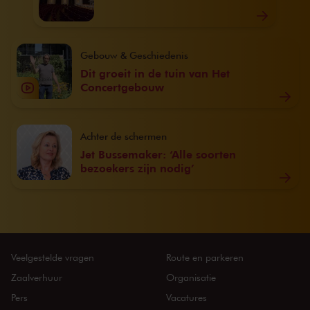
Gebouw & Geschiedenis
Dit groeit in de tuin van Het
Concertgebouw
Achter de schermen
Jet Bussemaker: ‘Alle soorten
bezoekers zijn nodig’
Veelgestelde vragen
Route en parkeren
Zaalverhuur
Organisatie
Pers
Vacatures