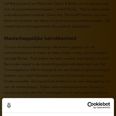
het Rijksmuseum en Nationale Opera & Ballet, om te sparren over
hun duurzaamheidsstrategieën’, vertelt Florien. ‘Veel andere mooie
culturele locaties hanteren Green Key. De twaalf thema’s zijn zeer
divers en variëren van kleine tot grote duurzaamheidsingrepen. Dat
maakt het zowel toegankelijk als praktisch toepasbaar.’
Maatschappelijke betrokkenheid
‘Zo zijn we bijvoorbeeld langs alle kranen gegaan om de
waterdoorstroom te meten en deze, indien nodig, aan te passen’,
vervolgt Florien. ‘Ook keken we naar voedsel: wat bieden we aan?
Een ander aspect is de maatschappelijke betrokkenheid van Het
Concertgebouw. Het is belangrijk om een brede programmering te
hebben, dus naast klassieke concerten bijvoorbeeld ook pop en
kinderconcerten. Duurzaamheid betekent ook: een afspiegeling zijn
van de maatschappij. Tijdens deze evaluatie kwamen Florien en
Laurien erachter dat Het Concertgebouw al veel goed doet op het
vlak van verduurzaming.
In de tuin hebben we een insectenhotel, een