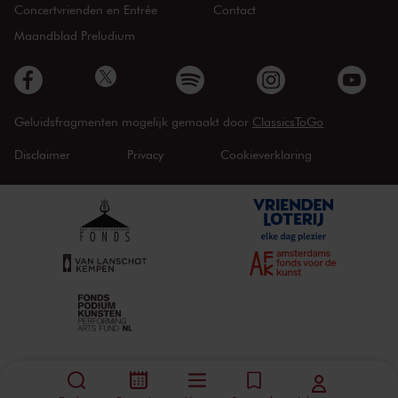
Concertvrienden en Entrée
Contact
Maandblad Preludium
Geluidsfragmenten mogelijk gemaakt door
ClassicsToGo
Disclaimer
Privacy
Cookieverklaring