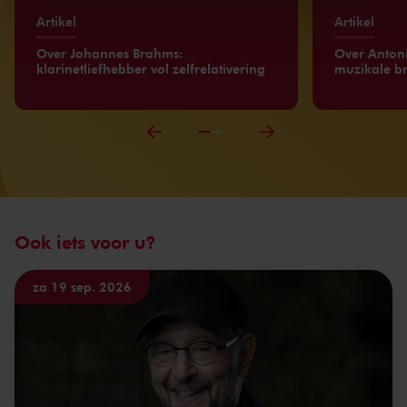
kunnen ontvangen en verwerken.
Artikel
Artikel
Over Johannes Brahms:
Over Antoní
klarinetliefhebber vol zelfrelativering
muzikale 
Ook iets voor u?
za 19 sep. 2026