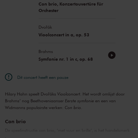
Con brio, Konzertouvertüre für
Orchester
Dvořák
Vioolconcert in a, op. 53
Brahms
Symfonie nr. 1 in c, op. 68
Dit concert heeft een pauze
Hilary Hahn speelt Dvořáks
Vioolconcert
. Het wordt omlijst door
Brahms’ nog Beethoveniaanser
Eerste symfonie
en een van
Widmanns populairste werken:
Con brio
.
Con brio
De speelinstructie con brio, ‘met vuur en brille’, is het handelsmerk
van Beethoven. Het staat voor ontembare energie, voor