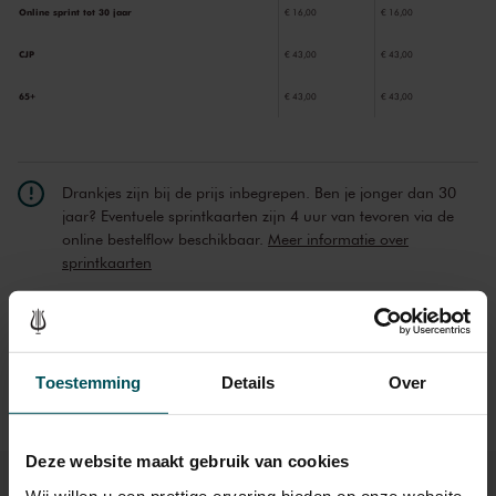
Online sprint tot 30 jaar
€ 16,00
€ 16,00
CJP
€ 43,00
€ 43,00
65+
€ 43,00
€ 43,00
Drankjes zijn bij de prijs inbegrepen. Ben je jonger dan 30
jaar? Eventuele sprintkaarten zijn 4 uur van tevoren via de
online bestelflow beschikbaar.
Meer informatie over
sprintkaarten
Prijzen zijn exclusief transactiekosten: € 5 per bestelling. Wilt
u rolstoelplaatsen bestellen? Mail naar
kassa@concertgebouw.nl of bel de Concertgebouwlijn op
020 – 671 83 45.
Toestemming
Details
Over
Deze website maakt gebruik van cookies
Wij willen u een prettige ervaring bieden op onze website