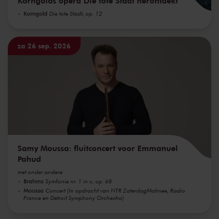
Korngolds opera Die tote Stadt herontdekt
Korngold
Die tote Stadt, op. 12
za 26 sep. 2026
Samy Moussa: fluitconcert voor Emmanuel
Pahud
met onder andere
Brahms
Symfonie nr. 1 in c, op. 68
Moussa
Concert (In opdracht van NTR ZaterdagMatinee, Radio
France en Detroit Symphony Orchestra)