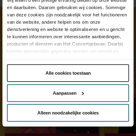
en daarbuiten. Daarom gebruiken wij cookies. Sommige
van deze cookies zijn noodzakelijk voor het functioneren
van de website, andere helpen ons om onze
Ontdek meer
dienstverlening en website te optimaliseren en u gericht
te kunnen informeren over interessante aanbiedingen,
producten of diensten van Het Concertgebouw. Daarbij
kunnen persoonlijke gegevens worden verzameld en
gebruikt voor het personaliseren van advertenties. U kunt
onder 'aanpassen' zelf welke cookies wij mogen
plaatsen.
Alle cookies toestaan
Lees onze cookieverklaring hier.
Lees onze
privacyverklaring hier.
Aanpassen
Via de
cookieverklaring
op onze website kunt u uw
toestemming op elk moment wijzigen of intrekken.
Alleen noodzakelijke cookies
We werken samen met
32 derden
die uw gegevens