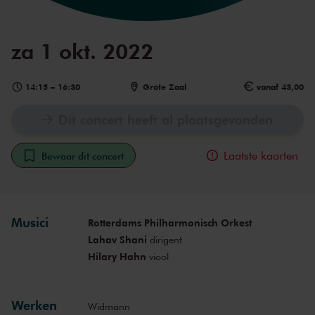
za 1 okt. 2022
14:15
–
16:30
Grote Zaal
vanaf 43,00
Dit concert heeft al plaatsgevonden
Laatste kaarten
Bewaar dit concert
Musici
Rotterdams Philharmonisch Orkest
Lahav Shani
dirigent
Hilary Hahn
viool
Werken
Widmann