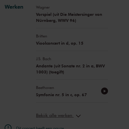
Werken
Wagner
Vorspiel (uit Die Meistersinger von
Nürnberg, WWV 96)
Britten
Vioolconcert in d, op. 15
J.S. Bach
Andante (uit Sonate nr. 2 in a, BWV
1003) (toegift)
Beethoven
Symfonie nr. 5 in c, op. 67
Bekijk alle werken
Dit concert heeft een pauze