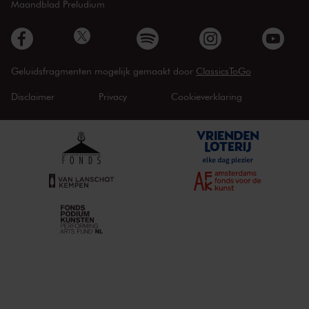
Maandblad Preludium
Geluidsfragmenten mogelijk gemaakt door
ClassicsToGo
Disclaimer
Privacy
Cookieverklaring