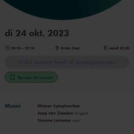
di 24 okt. 2023
20:15
–
22:10
Grote Zaal
vanaf 35,00
Dit concert heeft al plaatsgevonden
Bewaar dit concert
Musici
Wiener Symphoniker
Jaap van Zweden
dirigent
Simone Lamsma
viool