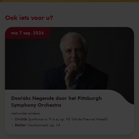
Ook iets voor u?
ma 7 sep. 2026
Dvořáks Negende door het Pittsburgh
Symphony Orchestra
met onder andere
Dvořák
Symfonie nr. 9 in e, op. 95 'Uit de Nieuwe Wereld'
Barber
Vioolconcert, op. 14