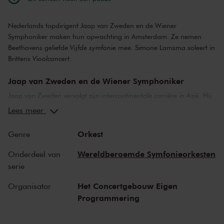
Nederlands topdirigent Jaap van Zweden en de Wiener
Symphoniker maken hun opwachting in Amsterdam. Ze nemen
Beethovens geliefde
Vijfde symfonie
mee. Simone Lamsma soleert in
Brittens
Vioolconcert
.
Jaap van Zweden en de Wiener Symphoniker
Jaap van Zweden vervolgt zijn intercontinentale carrière in Azië. Hij
was al chef-dirigent in Hongkong, vanaf volgend jaar bekleedt hij
Lees meer
dezelfde functie bij het symfonieorkest van de Zuid-Koreaanse
hoofdstad Seoul. Maar zijn Europese contacten blijft hij
Orkest
Genre
onderhouden. Van Zweden maakt zijn opwachting in Amsterdam
met de Wiener Symphoniker. Hij begeleidt de Nederlandse violiste
Wereldberoemde Symfonieorkesten
Onderdeel van
Simone Lamsma in Brittens
Vioolconcert
, een van haar grote liefdes.
serie
Beethovens Symfonie nr. 5
Het Concertgebouw Eigen
Organisator
Programmering
Beethovens muziek zit in het DNA van de Wiener Symphoniker, de
thuisbasis van het orkest was ook de woonplaats van de componist.
De
Vijfde
is een van Beethovens populairste symfonieën. De tocht