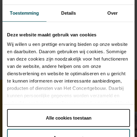
online bestelflow beschikbaar.
Meer informatie over
sprintkaarten
Toestemming
Details
Over
Prijzen zijn exclusief transactiekosten: € 5 per bestelling. Wilt
u rolstoelplaatsen bestellen? Mail naar
kassa@concertgebouw.nl of bel de Concertgebouwlijn op
Deze website maakt gebruik van cookies
020 – 671 83 45.
Wij willen u een prettige ervaring bieden op onze website
en daarbuiten. Daarom gebruiken wij cookies. Sommige
van deze cookies zijn noodzakelijk voor het functioneren
van de website, andere helpen ons om onze
dienstverlening en website te optimaliseren en u gericht
te kunnen informeren over interessante aanbiedingen,
producten of diensten van Het Concertgebouw. Daarbij
kunnen persoonlijke gegevens worden verzameld en
Ontdek meer
gebruikt voor het personaliseren van advertenties. U kunt
onder 'aanpassen' zelf welke cookies wij mogen
plaatsen.
Alle cookies toestaan
Lees onze cookieverklaring hier.
Lees onze
privacyverklaring hier.