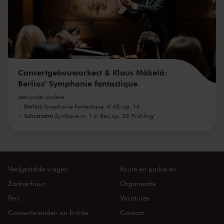
Concertgebouworkest & Klaus Mäkelä:
Berlioz' Symphonie fantastique
met onder andere
Berlioz
Symphonie fantastique, H 48, op. 14
Schumann
Symfonie nr. 1 in Bes, op. 38 'Frühling'
Veelgestelde vragen
Route en parkeren
Zaalverhuur
Organisatie
Pers
Vacatures
Concertvrienden en Entrée
Contact