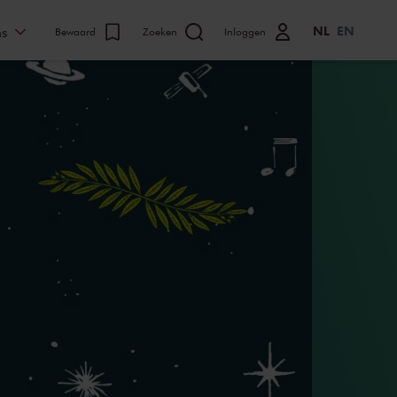
NL
EN
ns
Bewaard
Zoeken
Inloggen