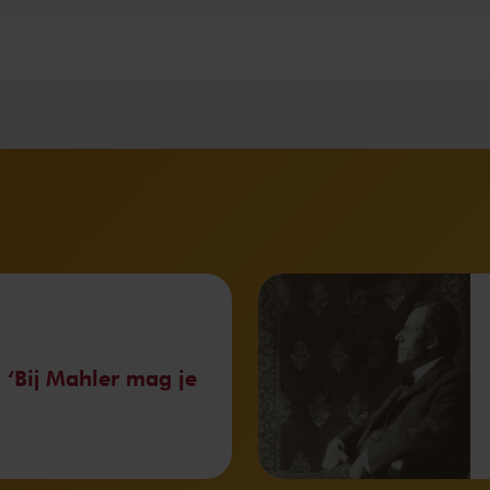
 ‘Bij Mahler mag je