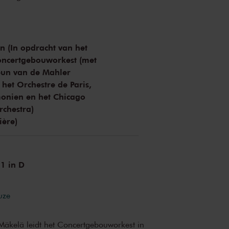
n (In opdracht van het
oncertgebouworkest (met
teun van de Mahler
 het Orchestre de Paris,
monien en het Chicago
chestra)
ière)
 1 in D
uze
äkelä leidt het Concertgebouworkest in