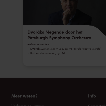
Dvořáks Negende door het
Pittsburgh Symphony Orchestra
met onder andere
Dvořák
Symfonie nr. 9 in e, op. 95 'Uit de Nieuwe Wereld'
Barber
Vioolconcert, op. 14
Meer weten?
Info
Veelgestelde vragen
Concertvri