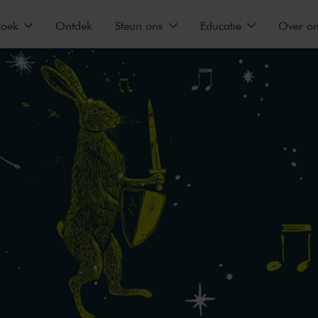
zoek
Ontdek
Steun ons
Educatie
Over o