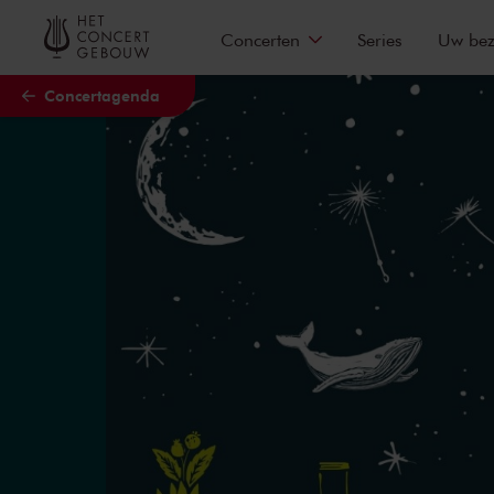
Naar hoofdcontent
Concerten
Series
Uw be
Concertagenda