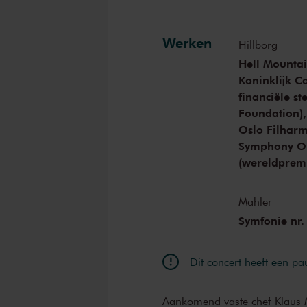
Werken
Hillborg
Hell Mountai
Koninklijk C
financiële s
Foundation),
Oslo Filhar
Symphony Or
(wereldprem
Mahler
Symfonie nr.
Dit concert heeft een pa
Aankomend vaste chef Klaus M