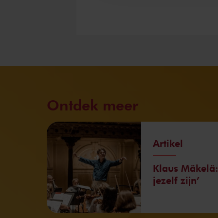
Ontdek meer
Artikel
Klaus Mäkelä:
jezelf zijn’