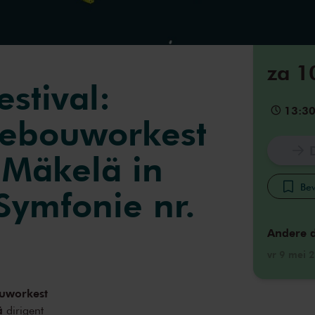
za 1
stival:
13:3
gebouworkest
 Mäkelä in
Bew
Symfonie nr.
Andere 
vr 9 mei 
uworkest
ä
dirigent