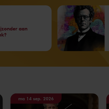
ijzonder aan
ek?
ma 14 sep. 2026