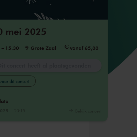
0 mei 2025
0
–
15:30
Grote Zaal
vanaf 65,00
Dit concert heeft al plaatsgevonden
aar dit concert
data
2025
20:15
Bekijk concert