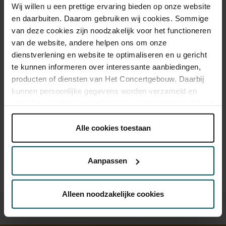
Wij willen u een prettige ervaring bieden op onze website
Rang Goud
Rang 1+
Rang 1
Rang 2
Rang 3
Rang 4
Rang 5
en daarbuiten. Daarom gebruiken wij cookies. Sommige
van deze cookies zijn noodzakelijk voor het functioneren
Standaard
€ 235,00
€ 215,00
€ 179,00
€ 159,00
€ 109,00
€ 79,00
€ 65,00
van de website, andere helpen ons om onze
dienstverlening en website te optimaliseren en u gericht
te kunnen informeren over interessante aanbiedingen,
Drankjes zijn bij de prijs inbegrepen. Ben je jonger dan 30
producten of diensten van Het Concertgebouw. Daarbij
jaar? Eventuele sprintkaarten zijn 4 uur van tevoren via de
kunnen persoonlijke gegevens worden verzameld en
online bestelflow beschikbaar.
Meer informatie over
gebruikt voor het personaliseren van advertenties. U kunt
sprintkaarten
onder 'aanpassen' zelf welke cookies wij mogen
Prijzen zijn exclusief transactiekosten: € 5 per bestelling. Wilt
plaatsen.
Alle cookies toestaan
u rolstoelplaatsen bestellen? Mail naar
Lees onze cookieverklaring hier.
Lees onze
kassa@concertgebouw.nl of bel de Concertgebouwlijn op
privacyverklaring hier.
020 – 671 83 45.
Aanpassen
Via de
cookieverklaring
op onze website kunt u uw
toestemming op elk moment wijzigen of intrekken.
Alleen noodzakelijke cookies
We werken samen met
32 derden
die uw gegevens