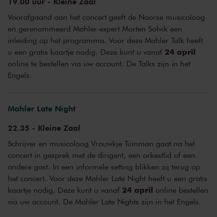
19.00 uur - Kleine Zaal
heuse storm, jachttaferelen... ze monden uit in een triomfantelijke
Voorafgaand aan het concert geeft de Noorse musicoloog
finale. De Zweedse componist Anders Hillborg schrijft een nieuw
en gerenommeerd Mahler-expert Morten Solvik een
werk, waarvan u vandaag de Nederlandse première hoort.
inleiding op het programma. Voor deze Mahler Talk heeft
24 april
Mahler Festival
u een gratis kaartje nodig. Deze kunt u vanaf
online te bestellen via uw account. De Talks zijn in het
Van 9 tot en met 18 mei 2025 organiseert Het Concertgebouw voor
Engels.
de derde keer een groots Mahler Festival. Na Mahler Feesten in
1920 en 1995 klinken nu opnieuw alle symfonieën van Mahler in de
Grote Zaal. Ze worden uitgevoerd door onder meer het
Budapest
Mahler Late Night
Festival Orchestra
, Chicago Symphony Orchestra en het
Concertgebouworkest, dat ooit nog door Mahler zelf werd
22.35 - Kleine Zaal
gedirigeerd. Een keur aan topsolisten en koren wijdt zich aan deze
monumentale werken, geleid door dirigenten als Iván Fischer en
Schrijver en musicoloog Vrouwkje Tuinman gaat na het
Jaap van Zweden. Meer informatie over het Mahler Festival vindt u
concert in gesprek met de dirigent, een orkestlid of een
hier
.
andere gast. In een informele setting blikken zij terug op
het concert. Voor deze Mahler Late Night heeft u een gratis
24 april
kaartje nodig. Deze kunt u vanaf
online bestellen
via uw account. De Mahler Late Nights zijn in het Engels.