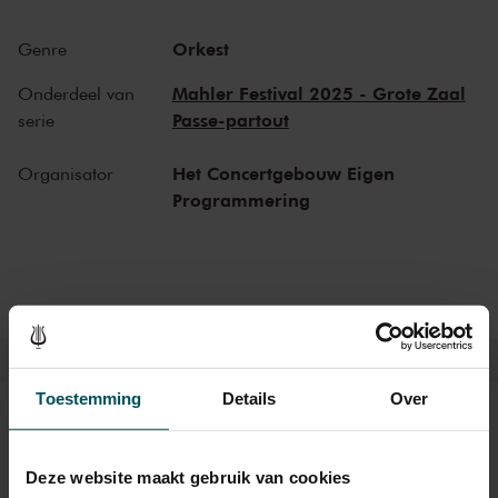
Orkest
Genre
Mahler Festival 2025 - Grote Zaal
Onderdeel van
Passe-partout
serie
Het Concertgebouw Eigen
Organisator
Programmering
Toestemming
Details
Over
Kaarten
Deze website maakt gebruik van cookies