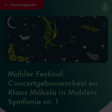
Concertagenda
Naar hoofdcontent
Mahler Festival:
Concertgebouworkest en
Klaus Mäkelä in Mahlers
Symfonie nr. 1