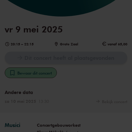
vr 9 mei 2025
20:15
–
22:15
Grote Zaal
vanaf 65,00
Dit concert heeft al plaatsgevonden
Bewaar dit concert
Andere data
za 10 mei 2025
13:30
Bekijk concert
Musici
Concertgebouworkest