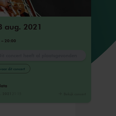
8 aug. 2021
0
–
20:00
Dit concert heeft al plaatsgevonden
aar dit concert
data
. 2021
21:15
Bekijk concert