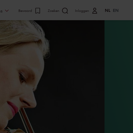
NL
EN
ns
Bewaard
Zoeken
Inloggen