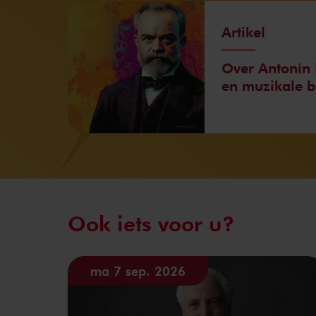
Artikel
Over Antonín 
en muzikale 
Ook iets voor u?
ma 7 sep. 2026