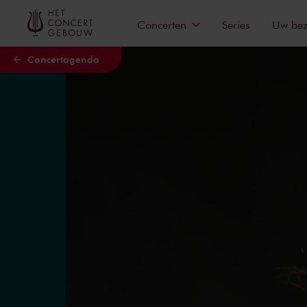
Naar hoofdcontent
Concerten
Series
Uw be
Concertagenda