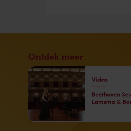
Ontdek meer
Video
Beethoven Ses
Lamsma & Bori