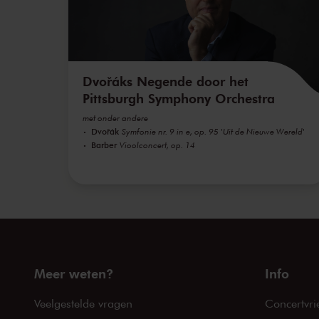
Dvořáks Negende door het
Pittsburgh Symphony Orchestra
met onder andere
Dvořák
Symfonie nr. 9 in e, op. 95 'Uit de Nieuwe Wereld'
Barber
Vioolconcert, op. 14
Meer weten?
Info
Veelgestelde vragen
Concertvri