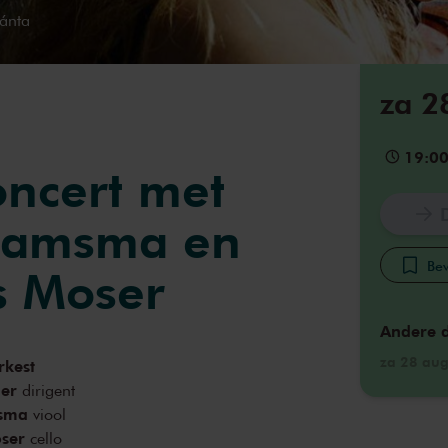
ánta
za 2
19:0
ncert met
Lamsma en
Bew
s Moser
Andere 
za 28 aug
rkest
ier
dirigent
sma
viool
ser
cello