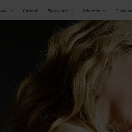
zoek
Ontdek
Steun ons
Educatie
Over o