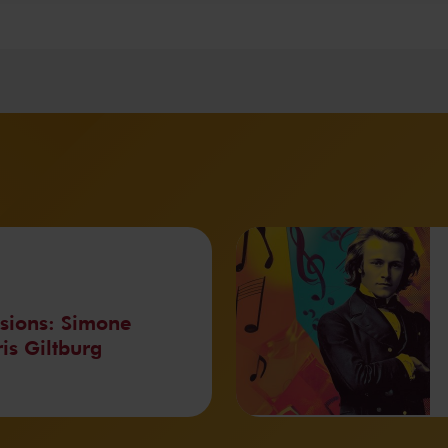
sions: Simone
s Giltburg