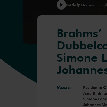
Kodály
Dansen uit Gal
Brahms’
Dubbelco
Simone 
Johanne
Musici
Residentie O
Anja Bihlma
Simone Lam
Johannes Mo