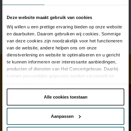
u rolstoelplaatsen bestellen? Mail naar
kassa@concertgebouw.nl of bel de Concertgebouwlijn op
020 – 671 83 45.
Deze website maakt gebruik van cookies
Wij willen u een prettige ervaring bieden op onze website
en daarbuiten. Daarom gebruiken wij cookies. Sommige
van deze cookies zijn noodzakelijk voor het functioneren
van de website, andere helpen ons om onze
dienstverlening en website te optimaliseren en u gericht
te kunnen informeren over interessante aanbiedingen,
producten of diensten van Het Concertgebouw. Daarbij
Ontdek meer
kunnen persoonlijke gegevens worden verzameld en
gebruikt voor het personaliseren van advertenties. U kunt
onder 'aanpassen' zelf welke cookies wij mogen
plaatsen.
Alle cookies toestaan
Lees onze cookieverklaring hier.
Lees onze
privacyverklaring hier.
Aanpassen
Via de
cookieverklaring
op onze website kunt u uw