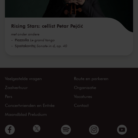
Rising Stars: cellist Petar Pejčić
met onder andere
Piazzolla
Le grand tango
Sjostakovitsj
Sonate in d, op. 40
Veelgestelde vragen
Route en parkeren
Zaalverhuur
Organisatie
Pers
Vacatures
Concertvrienden en Entrée
Contact
Maandblad Preludium