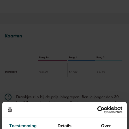
tekst, waarin het unieke timbre van de sopranist volledig tot zijn
recht komt. Maar ook als de woorden er wel toe doen, klinkt de
muziek prachtig. Werken van Villa-Lobos, Rachmaninoff, Ravel,
Granados en anderen vormen een staalkaart van wat de liedkunst
in zich heeft: serene ingetogenheid naast uitbundige virtuositeit.
Kaarten
Rang 1+
Rang 1
Rang 2
Standaard
€ 57,00
€ 47,00
€ 37,00
Drankjes zijn bij de prijs inbegrepen. Ben je jonger dan 30
jaar? Eventuele sprintkaarten zijn 4 uur van tevoren via de
online bestelflow beschikbaar.
Meer informatie over
sprintkaarten
Prijzen zijn exclusief transactiekosten: € 5 per bestelling. Wilt
Toestemming
Details
Over