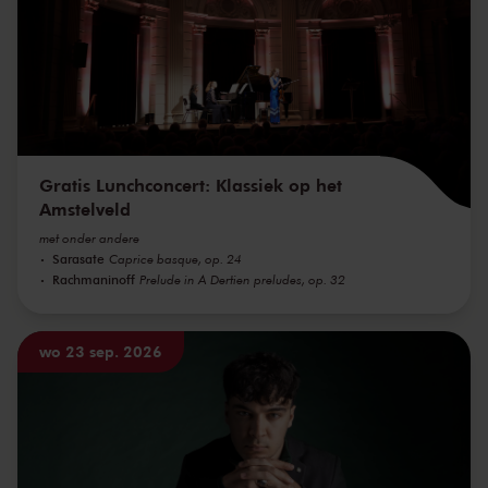
Gratis Lunchconcert: Klassiek op het
Amstelveld
met onder andere
Sarasate
Caprice basque, op. 24
Rachmaninoff
Prelude in A Dertien preludes, op. 32
wo 23 sep. 2026