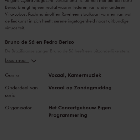
volgens
Opera Magazine
‘verbluffend’ is. Samen met pianist Pedro
Beriso brengt hij een recital waarin liederen van onder anderen
Villa-Lobos, Rachmaninoff en Ravel een staalkaart vormen van wat
de liedkunst in zich heeft: serene ingetogenheid naast uitbundige
virtuositeit.
Bruno de Sá en Pedro Beriso
De Braziliaanse zanger Bruno de Sá heeft een uitzonderlijke stem:
hij is een mannelijke sopraan, een sopranist. Hij zingt in het
Lees meer
natuurlijke sopraanregister en gebruikt daarbij geen falset, maar
een volledig ontwikkelde sopraanstem. ‘Verbluffend’, volgens
Opera
Vocaal,
Kamermuziek
Genre
Magazine
. Zijn stem heeft een lichte, flexibele barokklank waarmee
hij al menig operaliefhebber heeft ingepakt. Vanavond weeft hij
Vocaal op Zondagmiddag
Onderdeel van
subtiel muziek van zijn geboortegrond door andere pareltjes voor
serie
zijn speciale geluid.
Het Concertgebouw Eigen
Organisator
Van Villa-Lobos tot Rachmaninoff en Ravel
Programmering
Prima le parole e poi la musica
– of andersom? Wat gaat voor, de
muziek of de tekst? In dit recital wordt die vraag voor een deel
ontlopen door de keuze van een aantal vocalises, liederen zonder