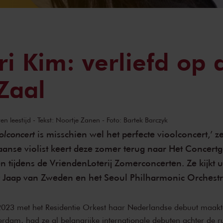
i Kim: verliefd op 
Zaal
n leestijd - Tekst: Noortje Zanen - Foto: Bartek Barczyk
olconcert
is misschien wel het perfecte vioolconcert,’ 
anse violist keert deze zomer terug naar Het Concer
 tijdens de VriendenLoterij Zomerconcerten. Ze kijkt u
Jaap van Zweden en het Seoul Philharmonic Orchestr
2023 met het Residentie Orkest haar Nederlandse debuut maakt
dam, had ze al belangrijke internationale debuten achter de r