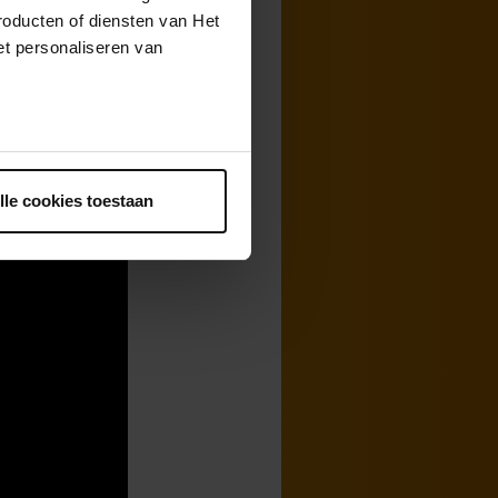
 bewuste keus.
roducten of diensten van Het
 Duitse cultuur
t personaliseren van
erdompelen in
weer een nieuwe
ntrekken.
lle cookies toestaan