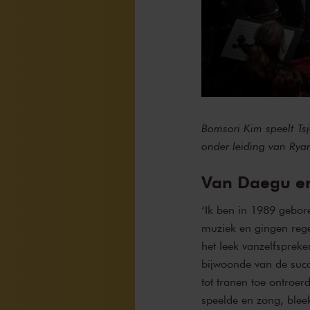
Bomsori Kim speelt Tsj
onder leiding van Rya
Van Daegu en 
‘Ik ben in 1989 gebor
muziek en gingen rege
het leek vanzelfspreke
bijwoonde van de succ
tot tranen toe ontroe
speelde en zong, bleek