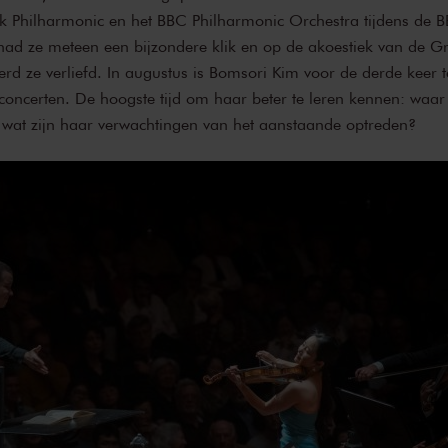
k Philharmonic en het BBC Philharmonic Orchestra tijdens de 
 had ze meteen een bijzondere klik en op de akoestiek van de G
d ze verliefd. In augustus is Bomsori Kim voor de derde keer te
concerten. De hoogste tijd om haar beter te leren kennen: waar
n wat zijn haar verwachtingen van het aanstaande optreden?