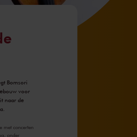
de
zegt Bomsori
tgebouw voor
it naar de
a.
e met concerten
ug, onder