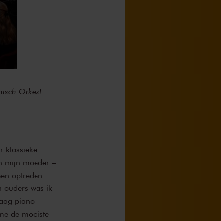
nisch Orkest
r klassieke
an mijn moeder –
 een optreden
n ouders was ik
raag piano
 me de mooiste