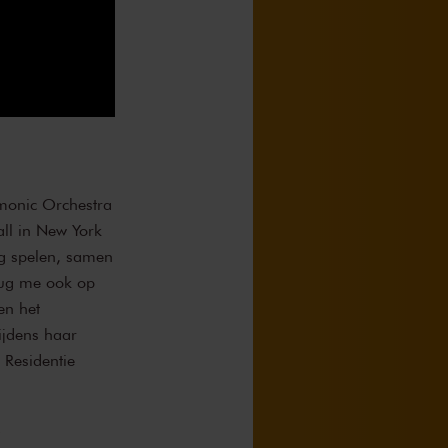
rmonic Orchestra
ll in New York
ag spelen, samen
heug me ook op
en het
tijdens haar
 Residentie