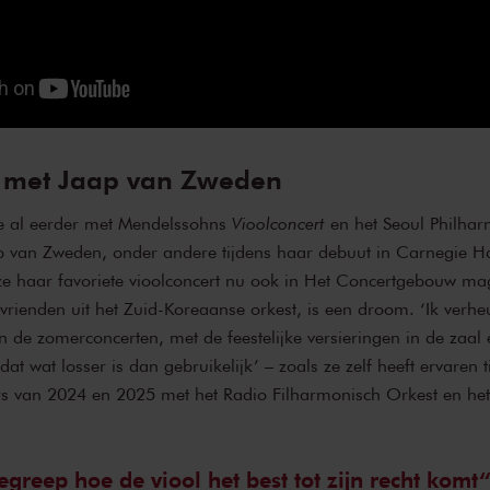
 met Jaap van Zweden
de al eerder met Mendelssohns
Vioolconcert
en het Seoul Philha
p van Zweden, onder andere tijdens haar debuut in Carnegie Ha
ze haar favoriete vioolconcert nu ook in Het Concertgebouw m
 vrienden uit het Zuid-Koreaanse orkest, is een droom. ‘Ik ver
n de zomerconcerten, met de feestelijke versieringen in de zaal 
dat wat losser is dan gebruikelijk’ – zoals ze zelf heeft ervaren 
s van 2024 en 2025 met het Radio Filharmonisch Orkest en het
reep hoe de viool het best tot zijn recht komt