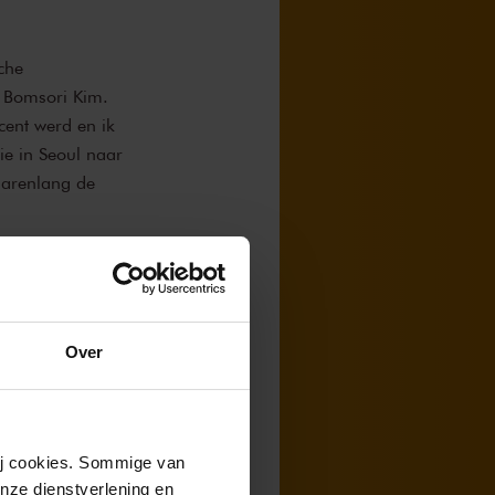
che
r Bomsori Kim.
ocent werd en ik
ie in Seoul naar
jarenlang de
 Poolse
Over
inds haar
n won, is ze in
de een of andere
 waarin het
wij cookies. Sommige van
woond, maar toch
nze dienstverlening en