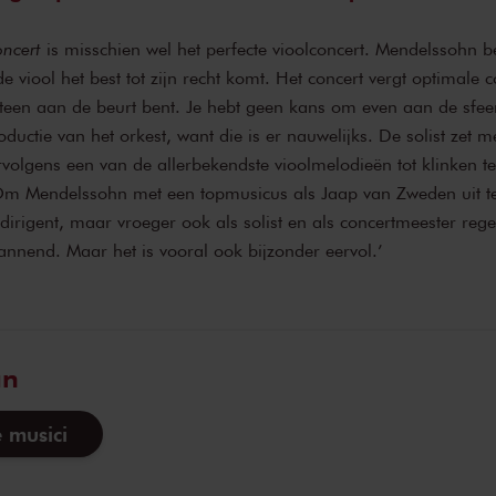
oncert
is misschien wel het perfecte vioolconcert. Mendelssohn 
 viool het best tot zijn recht komt. Het concert vergt optimale c
teen aan de beurt bent. Je hebt geen kans om even aan de sfeer
oductie van het orkest, want die is er nauwelijks. De solist zet 
volgens een van de allerbekendste vioolmelodieën tot klinken te
Om Mendelssohn met een topmusicus als Jaap van Zweden uit te
s dirigent, maar vroeger ook als solist en als concertmeester reg
pannend. Maar het is vooral ook bijzonder eervol.’
an
 musici