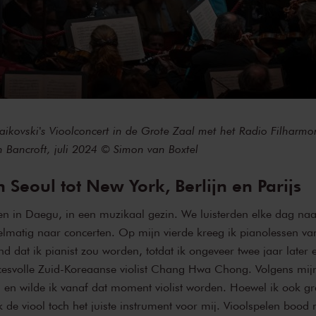
aikovski's Vioolconcert in de Grote Zaal met het Radio Filharmo
n Bancroft, juli 2024 © Simon van Boxtel
Seoul tot New York, Berlijn en Parijs
en in Daegu, in een muzikaal gezin. We luisterden elke dag naa
lmatig naar concerten. Op mijn vierde kreeg ik pianolessen v
nd dat ik pianist zou worden, totdat ik ongeveer twee jaar later
esvolle Zuid-Koreaanse violist Chang Hwa Chong. Volgens mij
rd en wilde ik vanaf dat moment violist worden. Hoewel ik ook g
 de viool toch het juiste instrument voor mij. Vioolspelen bood