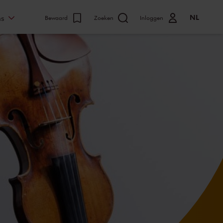
NL
ns
Bewaard
Zoeken
Inloggen