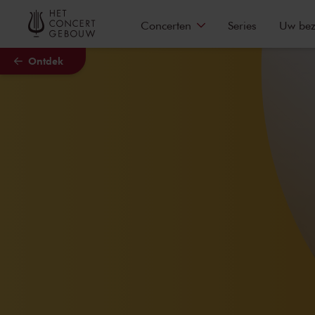
Naar hoofdcontent
Concerten
Series
Uw be
Ontdek