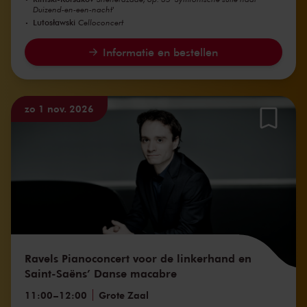
Duizend-en-een-nacht'
Lutosławski
Celloconcert
Informatie en bestellen
zo 1 nov. 2026
Ravels Pianoconcert voor de linkerhand en
Saint-Saëns’ Danse macabre
11:00
–
12:00
Grote Zaal