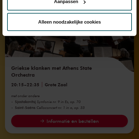
za 10 okt. 2026
Aanpassen
Via de
cookieverklaring
op onze website kunt u uw
toestemming op elk moment wijzigen of intrekken.
Alleen noodzakelijke cookies
We werken samen met
32 derden
die uw gegevens
kunnen ontvangen en verwerken.
Griekse klanken met Athens State
Orchestra
20:15
–
22:35
Grote Zaal
met onder andere
Sjostakovitsj
Symfonie nr. 9 in Es, op. 70
Saint-Saëns
Celloconcert nr. 1 in a, op. 33
Informatie en bestellen