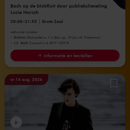
Bach op de blokfluit door publiekslieveling
Lucie Horsch
20:00
–
21:55
Grote Zaal
met onder andere
Brahms
Strijksextet nr. 1 in Bes, op. 18 (arr. M. Waterman)
J.S. Bach
Concert in d, BWV 1059 R
Informatie en bestellen
vr 14 aug. 2026