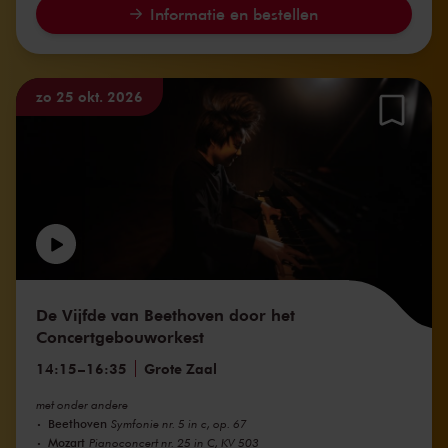
Informatie en bestellen
zo 25 okt. 2026
De Vijfde van Beethoven door het
Concertgebouworkest
14:15
–
16:35
Grote Zaal
met onder andere
Beethoven
Symfonie nr. 5 in c, op. 67
Mozart
Pianoconcert nr. 25 in C, KV 503