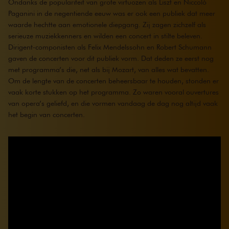
Ondanks de populariteit van grote virtuozen als Liszt en Niccolò
Paganini in de negentiende eeuw was er ook een publiek dat meer
waarde hechtte aan emotionele diepgang. Zij zagen zichzelf als
serieuze muziekkenners en wilden een concert in stilte beleven.
Dirigent-componisten als Felix Mendelssohn en Robert Schumann
gaven de concerten voor dit publiek vorm. Dat deden ze eerst nog
met programma’s die, net als bij Mozart, van alles wat bevatten.
Om de lengte van de concerten beheersbaar te houden, stonden er
vaak korte stukken op het programma. Zo waren vooral ouvertures
van opera’s geliefd, en die vormen vandaag de dag nog altijd vaak
het begin van concerten.