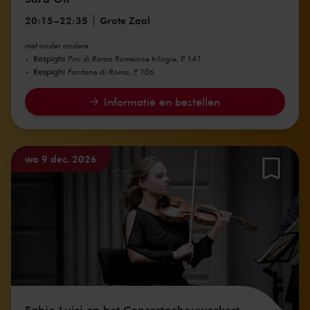
20:15
–
22:35
Grote Zaal
met onder andere
Respighi
Pini di Roma Romeinse trilogie, P. 141
Respighi
Fontane di Roma, P. 106
Informatie en bestellen
wo 9 dec. 2026
Fabio Luisi en het Concertgebouworkest