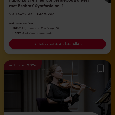
met Brahms' Symfonie nr. 2
20:15
–
22:35
Grote Zaal
met onder andere
Brahms
Symfonie nr. 2 in D, op. 73
Henze
Il Vitalino raddoppiato
Informatie en bestellen
vr 11 dec. 2026