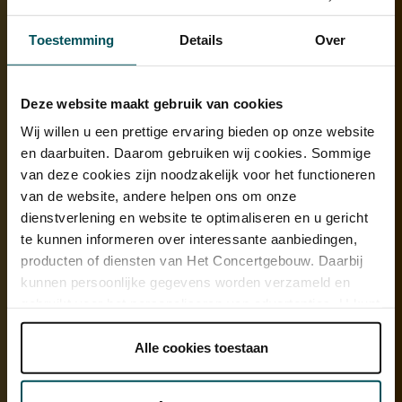
Toestemming
Details
Over
Deze website maakt gebruik van cookies
Wij willen u een prettige ervaring bieden op onze website
Nikola Meeuwsen speelt Rachmaninoffs
en daarbuiten. Daarom gebruiken wij cookies. Sommige
Pianoconcert nr. 2
van deze cookies zijn noodzakelijk voor het functioneren
11:00
–
12:00
Grote Zaal
van de website, andere helpen ons om onze
dienstverlening en website te optimaliseren en u gericht
met onder andere
Rachmaninoff
Pianoconcert nr. 2 in c, op. 18
te kunnen informeren over interessante aanbiedingen,
Wagner
Vorspiel Tannhäuser, WWV 70
producten of diensten van Het Concertgebouw. Daarbij
kunnen persoonlijke gegevens worden verzameld en
Meer informatie
gebruikt voor het personaliseren van advertenties. U kunt
onder 'aanpassen' zelf welke cookies wij mogen
Uitverkocht
plaatsen.
Alle cookies toestaan
Lees onze cookieverklaring hier.
Lees onze
privacyverklaring hier.