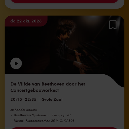
do 22 okt. 2026
De Vijfde van Beethoven door het
Concertgebouworkest
20:15
–
22:35
Grote Zaal
met onder andere
Beethoven
Symfonie nr. 5 in c, op. 67
Mozart
Pianoconcert nr. 25 in C, KV 503