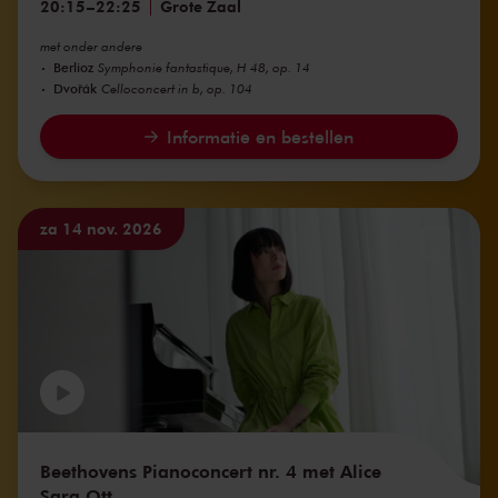
20:15
–
22:25
Grote Zaal
met onder andere
Berlioz
Symphonie fantastique, H 48, op. 14
Dvořák
Celloconcert in b, op. 104
Informatie en bestellen
za 14 nov. 2026
Beethovens Pianoconcert nr. 4 met Alice
Sara Ott