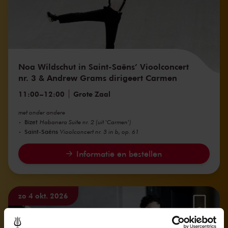
Noa Wildschut in Saint-Saëns’ Vioolconcert
nr. 3 & Andrew Grams dirigeert Carmen
11:00
–
12:00
Grote Zaal
met onder andere
Bizet
Habanera Suite nr. 2 (uit 'Carmen')
Saint-Saëns
Vioolconcert nr. 3 in b, op. 61
Informatie en bestellen
zo 4 okt. 2026