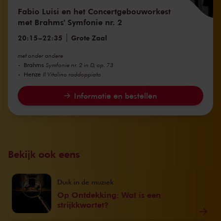
Fabio Luisi en het Concertgebouworkest
met Brahms' Symfonie nr. 2
20:15
–
22:35
Grote Zaal
met onder andere
Brahms
Symfonie nr. 2 in D, op. 73
Henze
Il Vitalino raddoppiato
Informatie en bestellen
Bekijk ook eens
Duik in de muziek
Op Ontdekking: Wat is een
strijkkwartet?