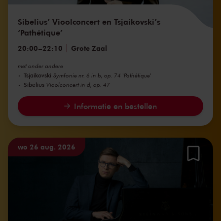
Sibelius’ Vioolconcert en Tsjaikovski’s
‘Pathétique’
20:00
–
22:10
Grote Zaal
met onder andere
Tsjaikovski
Symfonie nr. 6 in b, op. 74 'Pathétique'
Sibelius
Vioolconcert in d, op. 47
Informatie en bestellen
wo 26 aug. 2026