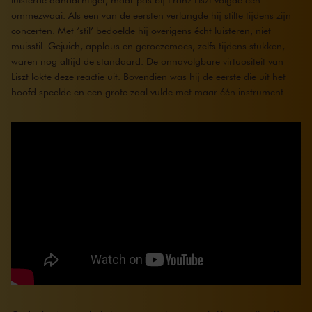
ommezwaai. Als een van de eersten verlangde hij stilte tijdens zijn
concerten. Met ‘stil’ bedoelde hij overigens écht luisteren, niet
muisstil. Gejuich, applaus en geroezemoes, zelfs tijdens stukken,
waren nog altijd de standaard. De onnavolgbare virtuositeit van
Liszt lokte deze reactie uit. Bovendien was hij de eerste die uit het
hoofd speelde en een grote zaal vulde met maar één instrument.