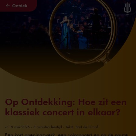
Ontdek
Naar hoofdcontent
Op Ontdekking: Hoe zit een
klassiek concert in elkaar?
vr 15 mei 2026 - 3 minuten leestijd - Tekst: Bart de Graaf
Een kort openingswerk, een soloconcert en na de pauze