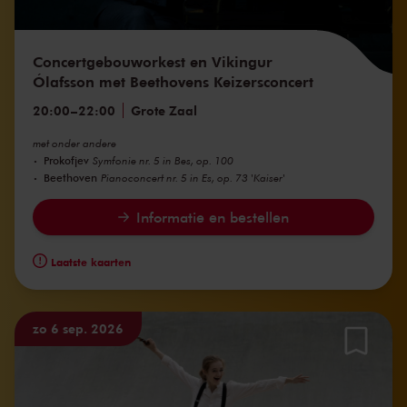
Concertgebouworkest en Vikingur
Ólafsson met Beethovens Keizersconcert
20:00
–
22:00
Grote Zaal
met onder andere
Prokofjev
Symfonie nr. 5 in Bes, op. 100
Beethoven
Pianoconcert nr. 5 in Es, op. 73 'Kaiser'
Informatie en bestellen
Laatste kaarten
zo 6 sep. 2026