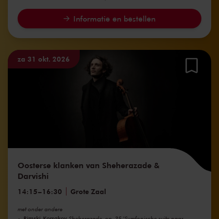
Informatie en bestellen
za 31 okt. 2026
Oosterse klanken van Sheherazade &
Darvishi
14:15
–
16:30
Grote Zaal
met onder andere
Rimski-Korsakov
Sheherazade, op. 35 'Symfonische suite naar