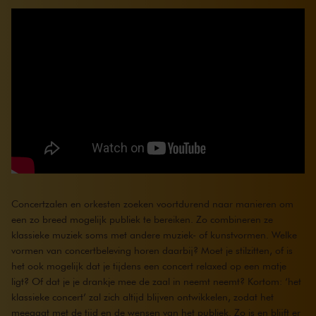
Concertzalen en orkesten zoeken voortdurend naar manieren om
een zo breed mogelijk publiek te bereiken. Zo combineren ze
klassieke muziek soms met andere muziek- of kunstvormen. Welke
vormen van concertbeleving horen daarbij? Moet je stilzitten, of is
het ook mogelijk dat je tijdens een concert relaxed op een matje
ligt? Of dat je je drankje mee de zaal in neemt neemt? Kortom: ‘het
klassieke concert’ zal zich altijd blijven ontwikkelen, zodat het
meegaat met de tijd en de wensen van het publiek. Zo is en blijft er