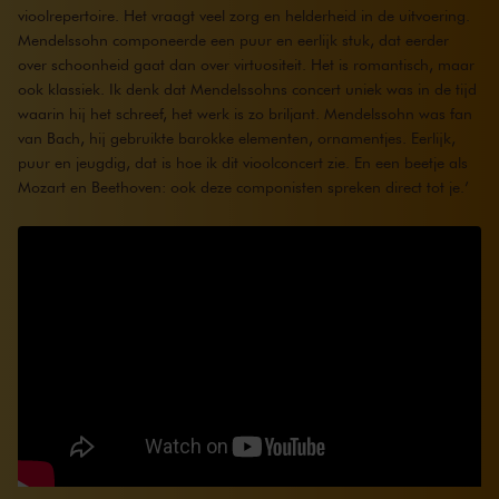
vioolrepertoire. Het vraagt veel zorg en helderheid in de uitvoering.
Mendelssohn componeerde een puur en eerlijk stuk, dat eerder
over schoonheid gaat dan over virtuositeit. Het is romantisch, maar
ook klassiek. Ik denk dat Mendelssohns concert uniek was in de tijd
waarin hij het schreef, het werk is zo briljant. Mendelssohn was fan
van Bach, hij gebruikte barokke elementen, ornamentjes. Eerlijk,
puur en jeugdig, dat is hoe ik dit vioolconcert zie. En een beetje als
Mozart en Beethoven: ook deze componisten spreken direct tot je.’