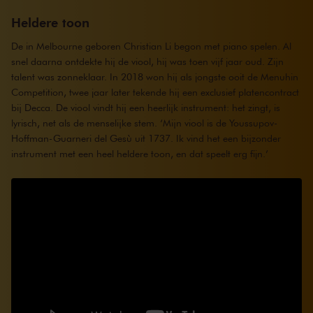
Heldere toon
De in Melbourne geboren Christian Li begon met piano spelen. Al
snel daarna ontdekte hij de viool, hij was toen vijf jaar oud. Zijn
talent was zonneklaar. In 2018 won hij als jongste ooit de Menuhin
Competition, twee jaar later tekende hij een exclusief platencontract
bij Decca. De viool vindt hij een heerlijk instrument: het zingt, is
lyrisch, net als de menselijke stem. ‘Mijn viool is de Youssupov-
Hoffman-Guarneri del Gesù uit 1737. Ik vind het een bijzonder
instrument met een heel heldere toon, en dat speelt erg fijn.’