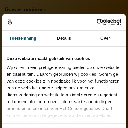
Goede manieren
Christian Li studeert bij Robin Wilson aan de Yehudi Menuhin
School. Wat leert hij daar, behalve steeds beter viool spelen? Li lacht
tijdens het Zoomgesprek bescheiden in de camera: ‘Mijn leraar
vertelt me veel over hoe je moet zijn als mens. Meneer Wilson is
Toestemming
Details
Over
iemand die houdt van goede manieren. We hebben het over hoe je
je opstelt als musicus, hoe je je gedraagt in het openbaar, hoe je
met dirigenten praat en dat soort dingen.’
Deze website maakt gebruik van cookies
Wij willen u een prettige ervaring bieden op onze website
en daarbuiten. Daarom gebruiken wij cookies. Sommige
van deze cookies zijn noodzakelijk voor het functioneren
van de website, andere helpen ons om onze
dienstverlening en website te optimaliseren en u gericht
te kunnen informeren over interessante aanbiedingen,
producten of diensten van Het Concertgebouw. Daarbij
kunnen persoonlijke gegevens worden verzameld en
gebruikt voor het personaliseren van advertenties. U kunt