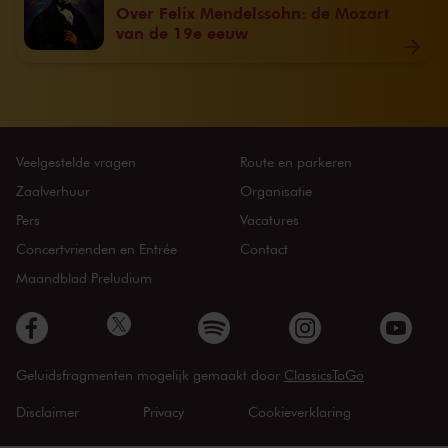
Over Felix Mendelssohn: de Mozart
van de 19e eeuw
Veelgestelde vragen
Route en parkeren
Zaalverhuur
Organisatie
Pers
Vacatures
Concertvrienden en Entrée
Contact
Maandblad Preludium
Geluidsfragmenten mogelijk gemaakt door
ClassicsToGo
Disclaimer
Privacy
Cookieverklaring