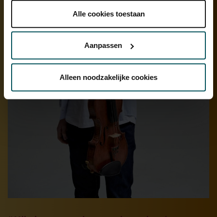
onder 'aanpassen' zelf welke cookies wij mogen
plaatsen.
Alle cookies toestaan
Lees onze cookieverklaring hier.
Lees onze
privacyverklaring hier.
Aanpassen
Via de
cookieverklaring
op onze website kunt u uw
toestemming op elk moment wijzigen of intrekken.
Alleen noodzakelijke cookies
We werken samen met
32 derden
die uw gegevens
kunnen ontvangen en verwerken.