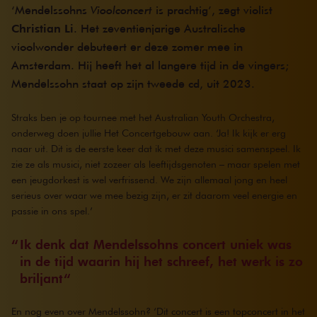
‘Mendelssohns
Vioolconcert
is prachtig’, zegt violist
Christian Li
. Het zeventienjarige Australische
vioolwonder debuteert er deze zomer mee in
Amsterdam. Hij heeft het al langere tijd in de vingers;
Mendelssohn staat op zijn tweede cd, uit 2023.
Straks ben je op tournee met het Australian Youth Orchestra,
onderweg doen jullie Het Concertgebouw aan. ‘Ja! Ik kijk er erg
naar uit. Dit is de eerste keer dat ik met deze musici samenspeel. Ik
zie ze als musici, niet zozeer als leeftijdsgenoten – maar spelen met
een jeugdorkest is wel verfrissend. We zijn allemaal jong en heel
serieus over waar we mee bezig zijn, er zit daarom veel energie en
passie in ons spel.’
Ik denk dat Mendelssohns concert uniek was
in de tijd waarin hij het schreef, het werk is zo
briljant
En nog even over Mendelssohn? ‘Dit concert is een topconcert in het