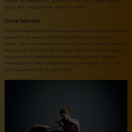
muziek. Als het even kan, gaat hij met mij mee. Tijdens repetities
ligt hij dan rustig aan mijn voeten te luisteren.’
Carte blanche
Het liefst neemt ze Baci ook mee wanneer ze eind juli in Amsterdam
optreedt in het kader van WorldPride. Of dat lukt, valt nog te
bezien. Voor het concert in de Kleine Zaal kreeg ze carte blanche bij
de keuze van de stukken en de musici. ‘Violist Candida Thompson
en pianist Nino Gvetadze ken ik al heel lang. Het zijn dierbare
vriendinnen met wie ik ontzettend graag samenspeel. Ze zijn dit
jaar bijvoorbeeld ook op mijn festival.’