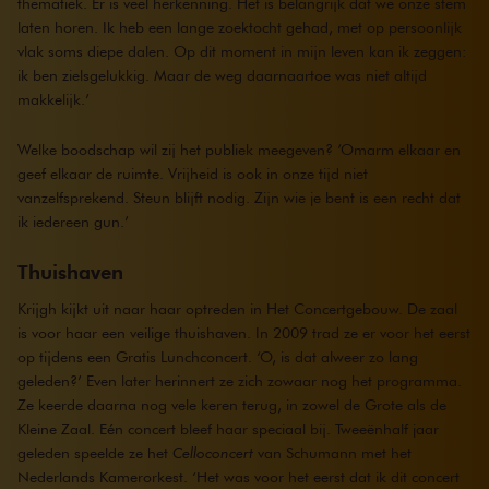
thematiek. Er is veel herkenning. Het is belangrijk dat we onze stem
laten horen. Ik heb een lange zoektocht gehad, met op persoonlijk
vlak soms diepe dalen. Op dit moment in mijn leven kan ik zeggen:
ik ben zielsgelukkig. Maar de weg daarnaartoe was niet altijd
makkelijk.’
Welke boodschap wil zij het publiek meegeven? ‘Omarm elkaar en
geef elkaar de ruimte. Vrijheid is ook in onze tijd niet
vanzelfsprekend. Steun blijft nodig. Zijn wie je bent is een recht dat
ik iedereen gun.’
Thuishaven
Krijgh kijkt uit naar haar optreden in Het Concertgebouw. De zaal
is voor haar een veilige thuishaven. In 2009 trad ze er voor het eerst
op tijdens een Gratis Lunchconcert. ‘O, is dat alweer zo lang
geleden?’ Even later herinnert ze zich zowaar nog het programma.
Ze keerde daarna nog vele keren terug, in zowel de Grote als de
Kleine Zaal. Eén concert bleef haar speciaal bij. Tweeënhalf jaar
geleden speelde ze het
Celloconcert
van Schumann met het
Nederlands Kamerorkest. ‘Het was voor het eerst dat ik dit concert