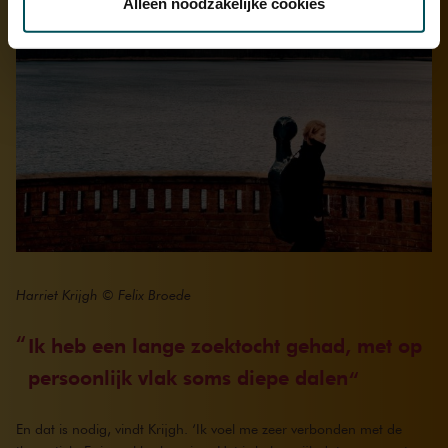
Alleen noodzakelijke cookies
We werken samen met
32 derden
die uw gegevens
kunnen ontvangen en verwerken.
Harriet Krijgh © Felix Broede
Ik heb een lange zoektocht gehad, met op
persoonlijk vlak soms diepe dalen
En dat is nodig, vindt Krijgh. ‘Ik voel me zeer verbonden met de