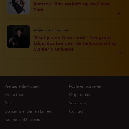
Bomsori Kim: verliefd op de Grote
Zaal
Achter de schermen
‘Alsof je een Oscar wint’: fotograaf
Eduardus Lee over de tentoonstelling
Mahler’s Universe
Veelgestelde vragen
Route en parkeren
Zaalverhuur
Organisatie
Pers
Vacatures
Concertvrienden en Entrée
Contact
Maandblad Preludium