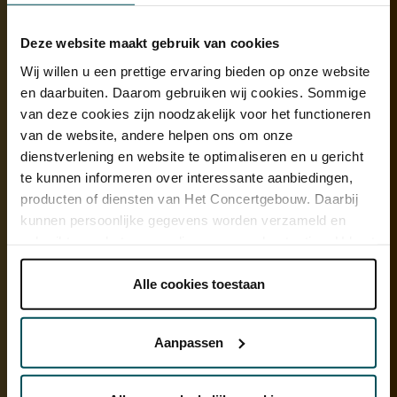
zich al veel opener uiten. En ik vond het belangrijk om ook muziek
te laten horen van twee krachtige vrouwen: Henriette Bosmans en
Deze website maakt gebruik van cookies
Ethel Smyth.’
Wij willen u een prettige ervaring bieden op onze website
Prachtig medium
en daarbuiten. Daarom gebruiken wij cookies. Sommige
van deze cookies zijn noodzakelijk voor het functioneren
Krijgh selecteert ook de teksten die zangeres Ulla Pilz straks op het
van de website, andere helpen ons om onze
podium zal voordragen. ‘Dat kunnen fragmenten uit brieven zijn,
dienstverlening en website te optimaliseren en u gericht
verhalen of anekdotes. De teksten geven woorden aan de muziek.
te kunnen informeren over interessante aanbiedingen,
Ze gaan over romantiek, over verlangens, maar ook over twijfels en
producten of diensten van Het Concertgebouw. Daarbij
onzekerheden. Muziek is een prachtig medium: ze kan al die
kunnen persoonlijke gegevens worden verzameld en
verschillende emoties tot uitdrukking brengen.’
gebruikt voor het personaliseren van advertenties. U kunt
onder 'aanpassen' zelf welke cookies wij mogen
plaatsen.
Alle cookies toestaan
Lees onze cookieverklaring hier.
Lees onze
privacyverklaring hier.
Aanpassen
Via de
cookieverklaring
op onze website kunt u uw
toestemming op elk moment wijzigen of intrekken.