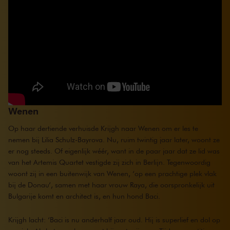
Wenen
Op haar dertiende verhuisde Krijgh naar Wenen om er les te
nemen bij Lilia Schulz-Bayrova. Nu, ruim twintig jaar later, woont ze
er nog steeds. Of eigenlijk wéér, want in de paar jaar dat ze lid was
van het Artemis Quartet vestigde zij zich in Berlijn. Tegenwoordig
woont zij in een buitenwijk van Wenen, ‘op een prachtige plek vlak
bij de Donau’, samen met haar vrouw Raya, die oorspronkelijk uit
Bulgarije komt en architect is, en hun hond Baci.
Krijgh lacht: ‘Baci is nu anderhalf jaar oud. Hij is superlief en dol op