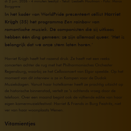
di 2 jun. 2026 - 4 minuten leestijd - Tekst: Liesbeth Houtman - Foto: Marco
Borggreve
In het kader van WorldPride presenteert cellist
Harriet
Krijgh
(35) het programma
Een rainbow van
romantische muziek
. De componisten die zij uitkoos
hebben één ding gemeen: ze zijn allemaal queer. ‘Het is
belangrijk dat we onze stem laten horen.’
Harriet Krijgh heeft het razend druk. Ze heeft net een reeks
concerten achter de rug met het Philharmonisches Orchester
Regensburg, waarbij ze het
Celloconcert
van Elgar speelde. Op het
moment van dit interview is ze in Kampen voor de Dudok
Muziekdagen. Vanuit haar hotelkamer heeft ze prachtig uitzicht op
de historische binnenstad, vertelt ze ’s ochtends vroeg door de
telefoon. Over een maand begint ook de vijftiende editie van haar
eigen kamermuziekfestival: Harriet & Friends in Burg Feistritz, niet
ver van haar woonplaats Wenen.
Vitamientjes