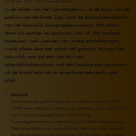
wo 28 dec. 2016
- Tekst: Lonneke Tausch
In de kelder van Het Concertgebouw, in de buurt van het
podium van de Grote Zaal, huist de bladmuziekcollectie
van het Koninklijk Concertgebouworkest. Het orkest
leent zijn partijen en partituren niet uit. Het kostbare
materiaal, vaak voorzien van unieke aantekeningen,
wordt alleen door het orkest zelf gebruikt. Al komt het
natuurlijk voor dat een van de twee
orkestbibliothecarissen met een kopietje een gastorkest
uit de brand helpt als er onverhoopt een partij zoek
blijkt.
Macbeth
Het symfonisch gedicht
Macbeth
van Richard Strauss (1864-
1949) werd meer dan honderd jaar geleden, op 8 maart 1914,
voor het laatst gespeeld door het Koninklijk
Concertgebouworkest onder leiding van Willem Mengelberg.
Deze map bladmuziek was sindsdien niet meer open geweest.
Ter gelegenheid van het Straussjaar 2014 stonden de antieke