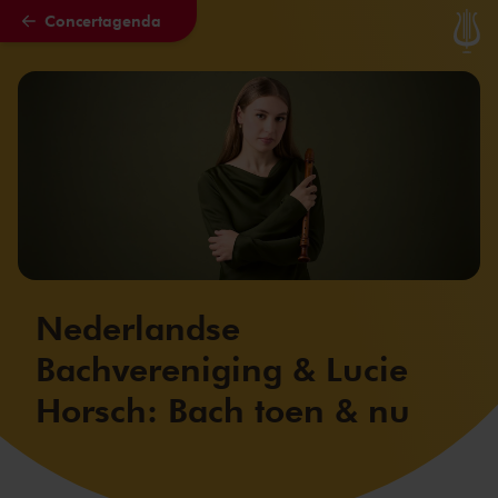
Concertagenda
Naar hoofdcontent
Nederlandse
Bachvereniging & Lucie
Horsch: Bach toen & nu