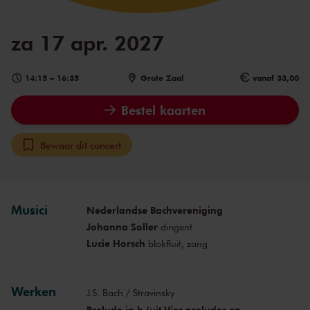
za 17 apr. 2027
14:15
–
16:35
Grote Zaal
vanaf 33,00
Bestel kaarten
Bewaar dit concert
Musici
Nederlandse Bachvereniging
Johanna Soller
dirigent
Lucie Horsch
blokfluit, zang
Werken
J.S. Bach / Stravinsky
Prelude in b (uit Vier preludes en