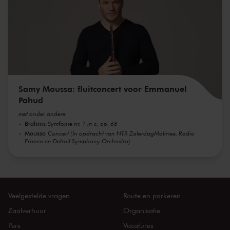
Samy Moussa: fluitconcert voor Emmanuel
Pahud
met onder andere
Brahms
Symfonie nr. 1 in c, op. 68
Moussa
Concert (In opdracht van NTR ZaterdagMatinee, Radio
France en Detroit Symphony Orchestra)
Veelgestelde vragen
Route en parkeren
Zaalverhuur
Organisatie
Pers
Vacatures