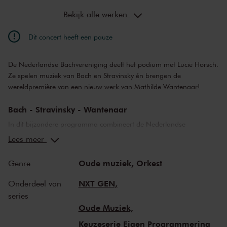
Bekijk alle werken
Dit concert heeft een pauze
De Nederlandse Bachvereniging deelt het podium met Lucie Horsch.
Ze spelen muziek van Bach en Stravinsky én brengen de
wereldpremière van een nieuw werk van Mathilde Wantenaar!
Bach - Stravinsky - Wantenaar
In dit bijzondere programma combineert de Nederlandse
Bachvereniging oude en nieuwe muziek. Onder leiding van
Lees meer
Johanna Soller treedt het gezelschap op met stersolist Lucie Horsch.
Op de lessenaars muziek van Bach, Stravinsky en Wantenaar.
Oude muziek,
Orkest
Genre
Orkestwerken van Bach, waaronder twee Brandenburgse
concerten, vloeien over in Stravinsky’s bewerkingen van delen uit
NXT GEN,
Onderdeel van
Bachs
Wohltemperierte Klavier
en
Seufzer
van Mathilde Wantenaar.
series
Hiervoor liet zij zich inspireren door de aria ‘Seufzer, Tränen,
Oude Muziek,
Kummer, Not’ uit Bachs cantate
Ich hatte viel Bekümmernis
.
Keuzeserie Eigen Programmering