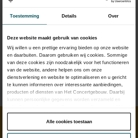
Drankjes zijn bij de prijs inbegrepen. Ben je jonger dan 30
Toestemming
Details
Over
jaar? Eventuele sprintkaarten zijn 4 uur van tevoren via de
online bestelflow beschikbaar.
Meer informatie over
sprintkaarten
Deze website maakt gebruik van cookies
Prijzen zijn exclusief transactiekosten: € 5 per bestelling. Wilt
Wij willen u een prettige ervaring bieden op onze website
u rolstoelplaatsen bestellen? Mail naar
en daarbuiten. Daarom gebruiken wij cookies. Sommige
kassa@concertgebouw.nl of bel de Concertgebouwlijn op
van deze cookies zijn noodzakelijk voor het functioneren
020 – 671 83 45.
van de website, andere helpen ons om onze
dienstverlening en website te optimaliseren en u gericht
te kunnen informeren over interessante aanbiedingen,
producten of diensten van Het Concertgebouw. Daarbij
kunnen persoonlijke gegevens worden verzameld en
gebruikt voor het personaliseren van advertenties. U kunt
onder 'aanpassen' zelf welke cookies wij mogen
plaatsen.
Alle cookies toestaan
Ontdek meer
Lees onze cookieverklaring hier.
Lees onze
privacyverklaring hier.