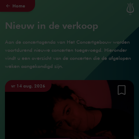
Home
Naar hoofdcontent
Nieuw in de verkoop
Aan de concertagenda van Het Concertgebouw worden
voortdurend nieuwe concerten toegevoegd. Hieronder
vindt u een overzicht van de concerten die de afgelopen
weken aangekondigd zijn.
vr 14 aug. 2026