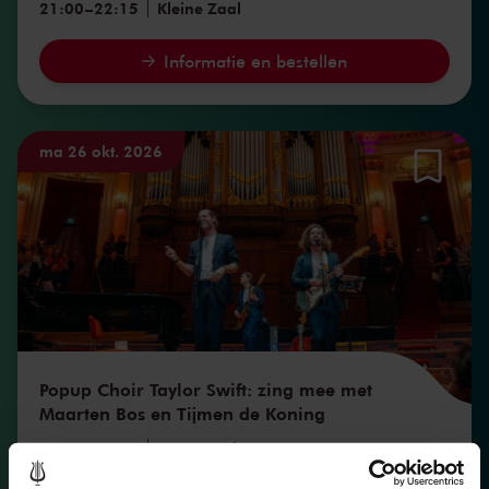
21:00
–
22:15
Kleine Zaal
Informatie en bestellen
ma 26 okt. 2026
Popup Choir Taylor Swift: zing mee met
Maarten Bos en Tijmen de Koning
20:15
–
22:35
Grote Zaal