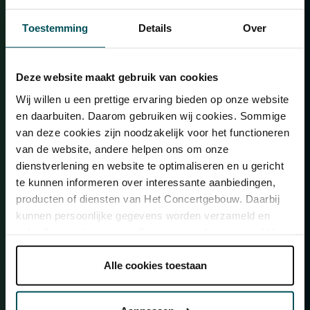
Informatie en bestellen
Toestemming
Details
Over
zo 15 nov. 2026
Deze website maakt gebruik van cookies
Wij willen u een prettige ervaring bieden op onze website
en daarbuiten. Daarom gebruiken wij cookies. Sommige
van deze cookies zijn noodzakelijk voor het functioneren
van de website, andere helpen ons om onze
dienstverlening en website te optimaliseren en u gericht
te kunnen informeren over interessante aanbiedingen,
producten of diensten van Het Concertgebouw. Daarbij
Ud Festival: Oum
kunnen persoonlijke gegevens worden verzameld en
gebruikt voor het personaliseren van advertenties. U kunt
20:15
–
21:45
Kleine Zaal
onder 'aanpassen' zelf welke cookies wij mogen
plaatsen.
Alle cookies toestaan
Informatie en bestellen
Lees onze cookieverklaring hier.
Lees onze
privacyverklaring hier.