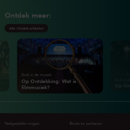
Ontdek meer:
Alle Ontdek-artikelen
Duik in de muziek
Duik in d
Op Ontdekking: Wat is
Op Ont
filmmuziek?
Veelgestelde vragen
Route en parkeren