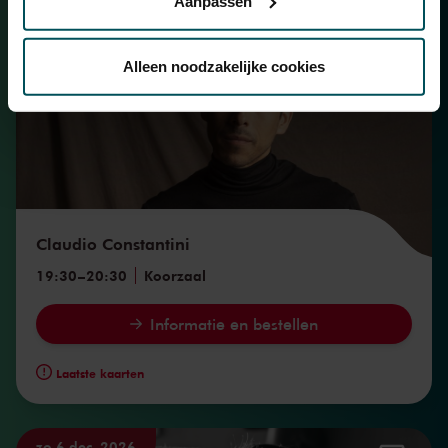
Aanpassen
do 26 nov. 2026
Via de
cookieverklaring
op onze website kunt u uw
toestemming op elk moment wijzigen of intrekken.
Alleen noodzakelijke cookies
We werken samen met
32 derden
die uw gegevens
kunnen ontvangen en verwerken.
Claudio Constantini
19:30
–
20:30
Koorzaal
Informatie en bestellen
Laatste kaarten
zo 6 dec. 2026