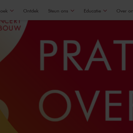
zoek
Ontdek
Steun ons
Educatie
Over o