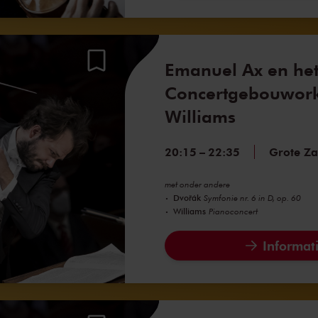
Emanuel Ax en he
Concertgebouwork
Williams
20:15
–
22:35
Grote Za
met onder andere
Dvořák
Symfonie nr. 6 in D, op. 60
Williams
Pianoconcert
Informati