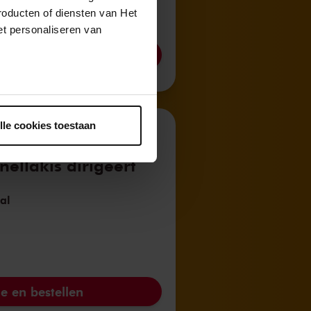
t de Nieuwe Wereld'
roducten of diensten van Het
t personaliseren van
e en bestellen
ntrekken.
lle cookies toestaan
tian Tetzlaff speelt
ellakis dirigeert
al
e en bestellen