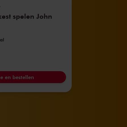
t
est spelen John
al
e en bestellen