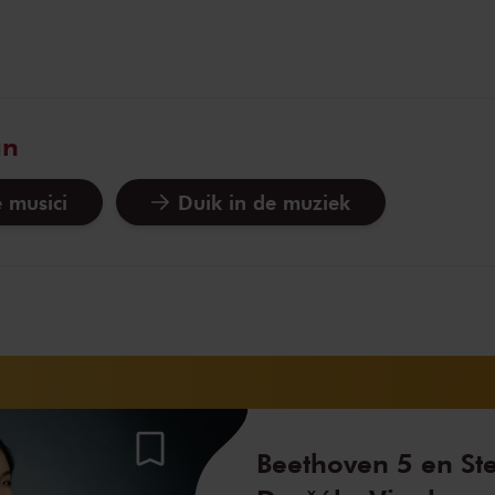
an
 musici
Duik in de muziek
Beethoven 5 en St