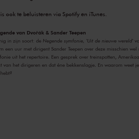
is ook te beluisteren via
Spotify
en
iTunes
.
Negende van Dvořák & Sander Teepen
ig in zijn soort: de
Negende symfonie, 'Uit de nieuwe wereld'
va
 een uur met dirigent Sander Teepen over deze misschien wel
onie uit het repertoire. Een gesprek over treinspotten, Amerikaa
t van het dirigeren en dat éne bekkenslagje. En waarom weet je 
 hebt?