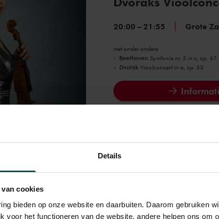
Dvořáks Vioolconc
20:00
–
21:55
Grote Za
met onder andere
Beethoven
Symfonie nr. 5 in c, op. 67
Dvořák
Vioolconcert in a, op. 53
Informati
Dvořáks Negende 
Details
Pittsburgh Sympho
 van cookies
20:15
–
22:10
Grote Za
varing bieden op onze website en daarbuiten. Daarom gebruiken 
met onder andere
jk voor het functioneren van de website, andere helpen ons om o