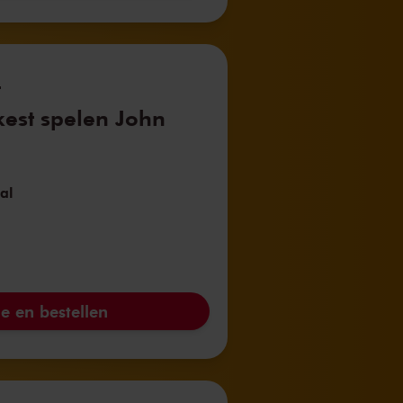
t
est spelen John
al
e en bestellen