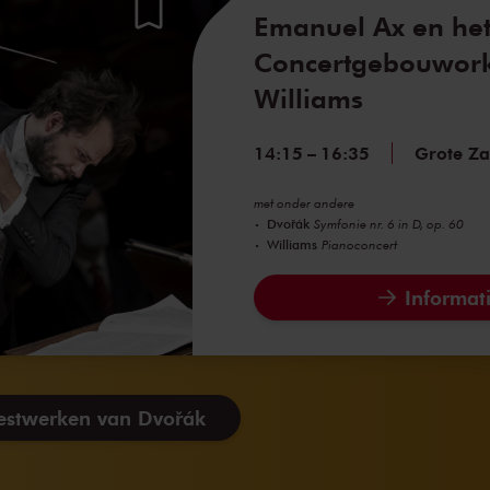
Emanuel Ax en he
Concertgebouwork
Williams
14:15
–
16:35
Grote Za
met onder andere
Dvořák
Symfonie nr. 6 in D, op. 60
Williams
Pianoconcert
Informati
kestwerken van Dvořák