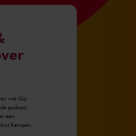
&
over
ies wat Gijs
 de podcast
er een
schot Kempen,