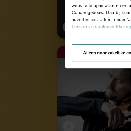
website te optimaliseren en 
Concertgebouw. Daarbij kunn
advertenties. U kunt onder '
Lees onze cookieverklaring 
Via de
cookieverklaring
op o
zo 20 sep. 2026
Alleen noodzakelijke c
We werken samen met
32 d