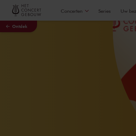
Naar hoofdcontent
Concerten
Series
Uw be
Ontdek