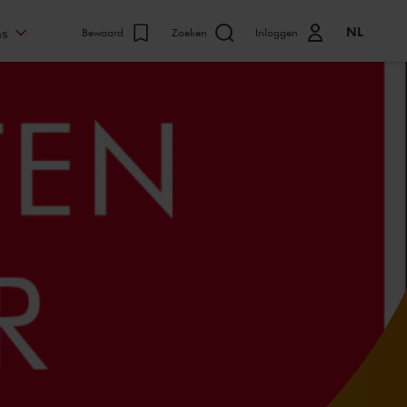
NL
ns
Bewaard
Zoeken
Inloggen