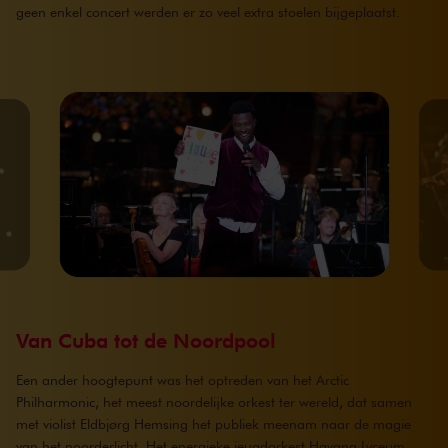
geen enkel concert werden er zo veel extra stoelen bijgeplaatst.
Van Cuba tot de Noordpool
Een ander hoogtepunt was het optreden van het Arctic
Philharmonic, het meest noordelijke orkest ter wereld, dat samen
met violist Eldbjørg Hemsing het publiek meenam naar de magie
van het noorderlicht. Het energieke jeugdorkest Havana Lyceum