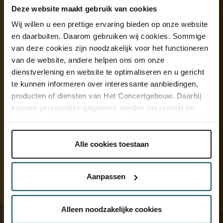
Deze website maakt gebruik van cookies
Wij willen u een prettige ervaring bieden op onze website
en daarbuiten. Daarom gebruiken wij cookies. Sommige
Succesvolle samenwerking
van deze cookies zijn noodzakelijk voor het functioneren
Deelnemers van de VriendenLoterij
kregen met hun VIP-KAART 50%
van de website, andere helpen ons om onze
korting op toegangskaarten voor alle concerten in de
dienstverlening en website te optimaliseren en u gericht
ZomerConcerten. Ook worden er exclusieve winnaarsconcerten
te kunnen informeren over interessante aanbiedingen,
georganiseerd voor deelnemers van de VriendenLoterij. Maar liefst
producten of diensten van Het Concertgebouw. Daarbij
29 procent van de bezoekers van deze editie van de
kunnen persoonlijke gegevens worden verzameld en
ZomerConcerten was deelnemer van de VriendenLoterij.
gebruikt voor het personaliseren van advertenties. U kunt
onder 'aanpassen' zelf welke cookies wij mogen
plaatsen.
Alle cookies toestaan
Ontdek meer
Lees onze cookieverklaring hier.
Lees onze
privacyverklaring hier.
Aanpassen
Bekijk alle Ontdek-artikelen
Via de
cookieverklaring
op onze website kunt u uw
toestemming op elk moment wijzigen of intrekken.
Alleen noodzakelijke cookies