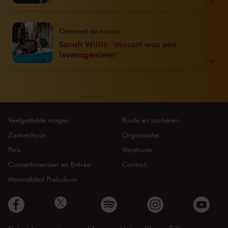
Ontmoet de musici
Sarah Willis: ‘Mozart was een
levensgenieter’
Veelgestelde vragen
Route en parkeren
Zaalverhuur
Organisatie
Pers
Vacatures
Concertvrienden en Entrée
Contact
Maandblad Preludium