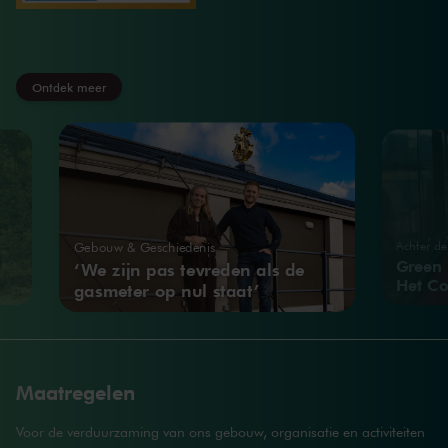
Ontdek meer
Achter d
Gebouw & Geschiedenis
Green 
‘We zijn pas tevreden als de
Het C
gasmeter op nul staat’
Maatregelen
Voor de verduurzaming van ons gebouw, organisatie en activiteiten