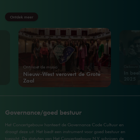
Ontdek meer
Gebouw &
Ontmoet de musici
In bee
Nieuw-West verovert de Grote
2025
Zaal
Governance/goed bestuur
Het Concertgebouw hanteert de Governance Code Cultuur en
draagt deze uit. Het biedt een instrument voor goed bestuur en
toezicht. De statuten van Het Concertgebouw N.V. schrijven de