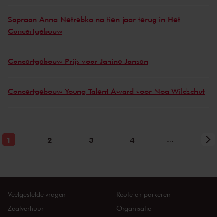
Sopraan Anna Netrebko na tien jaar terug in Het
Concertgebouw
Concertgebouw Prijs voor Janine Jansen
Concertgebouw Young Talent Award voor Noa Wildschut
...
1
2
3
4
Veelgestelde vragen
Route en parkeren
Zaalverhuur
Organisatie