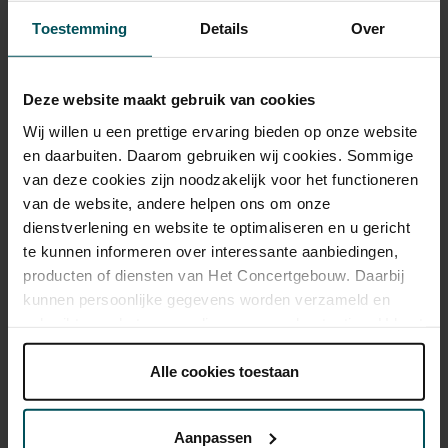
Toestemming
Details
Over
Concertgebouw verlengt inschrijving Jubileum-emissie
Deze website maakt gebruik van cookies
Paul Lewis grijpt Schubert bij de lurven
Wij willen u een prettige ervaring bieden op onze website
en daarbuiten. Daarom gebruiken wij cookies. Sommige
van deze cookies zijn noodzakelijk voor het functioneren
Persbericht: Concertgebouw Jazz Award 2011 naar
van de website, andere helpen ons om onze
Dianne Reeves
dienstverlening en website te optimaliseren en u gericht
te kunnen informeren over interessante aanbiedingen,
Het Concertgebouw Fonds verwerft culturele ANBI-status
producten of diensten van Het Concertgebouw. Daarbij
kunnen persoonlijke gegevens worden verzameld en
gebruikt voor het personaliseren van advertenties. U kunt
Jubileum-emissie Concertgebouw passeert 6 miljoen
onder 'aanpassen' zelf welke cookies wij mogen
euro
plaatsen.
Alle cookies toestaan
Lees onze cookieverklaring hier.
Lees onze
Jubileum-emissie Concertgebouw sluit op ruim 8,7
privacyverklaring hier.
Aanpassen
miljoen euro