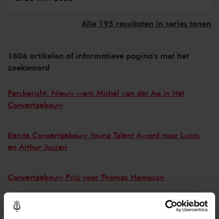
Alle 195 resultaten in series tonen
1806 artikelen of informatieve pagina's met het
zoekwoord
Persbericht: Nieuw werk Michel van der Aa in Het
Concertgebouw
Eerste Concertgebouw Young Talent Award naar Lucas
en Arthur Jussen
Concertgebouw Prijs voor Thomas Hampson
Concertgebouw Prijs en Young Talent Award uitgereikt
tijdens Concertgebouw Diner